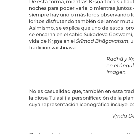
De esta forma, mientras Kṛṣṇa
toca su fla
noches para poder verle, o mientras juntos
siempre hay uno o más loros observando lo
loritos disfrutando también del amor mutu
Asimismo, se explica que uno de estos lor
se encarna en el sabio Sukadeva Goswami, 
vida de Kṛṣṇa en el
Śrīmad Bhāgavatam
, 
tradición vaishnava.
Radhā y Kṛṣ
en el ángul
imagen.
No es casualidad que, también en esta tradi
la diosa Tulasī (la personificación de la pla
cuya representación iconográfica incluye, c
Vṛndā De