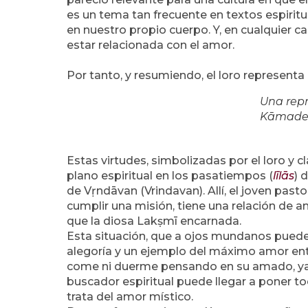
es un tema tan frecuente en textos espiritu
en nuestro propio cuerpo. Y, en cualquier 
estar relacionada con el amor.
Por tanto, y resumiendo, el loro representa la 
Una rep
Kāmade
Estas virtudes, simbolizadas por el loro y c
plano espiritual en los pasatiempos (
līlās
) 
de Vṛndāvan (Vrindavan). Allí, el joven pas
cumplir una misión, tiene una relación de 
que la diosa Lakṣmī
encarnada.
Esta situación, que a ojos mundanos puede
alegoría y un ejemplo del máximo amor ent
come ni duerme pensando en su amado, ya q
buscador espiritual puede llegar a poner to
trata del amor místico.