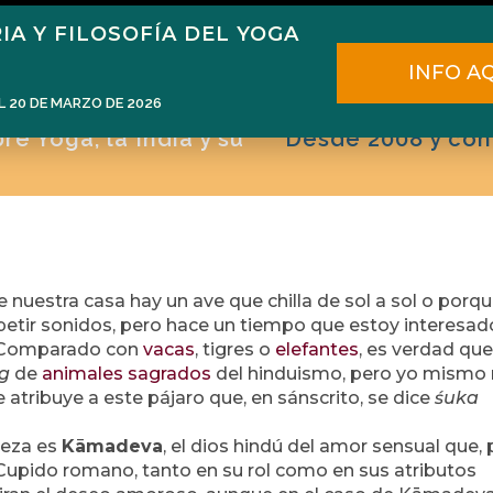
IA Y FILOSOFÍA DEL YOGA
ome
Narén Herrero
Blog
Cursos
E
INFO A
L 20 DE MARZO DE 2026
e Yoga, la India y su
Desde 2008 y con
e nuestra casa hay un ave que chilla de sol a sol o porq
etir sonidos, pero hace un tiempo que estoy interesad
a. Comparado con
vacas
, tigres o
elefantes
, es verdad que
g
de
animales sagrados
del hinduismo, pero yo mismo
 atribuye a este pájaro que, en sánscrito, se dice
śuka
beza es
Kāmadeva
, el dios hindú del amor sensual que, 
Cupido romano, tanto en su rol como en sus atributos