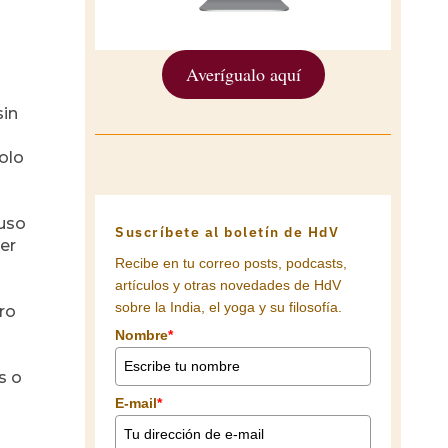
Averígualo aquí
sin
olo
buso
Suscríbete al boletín de HdV
er
Recibe en tu correo posts, podcasts,
artículos y otras novedades de HdV
sobre la India, el yoga y su filosofía.
ro
Nombre
*
s
s o
E-mail
*
o