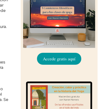
ar
ede
ura.
Accede gratis aquí
ues
ra
a
no
l
a. Se