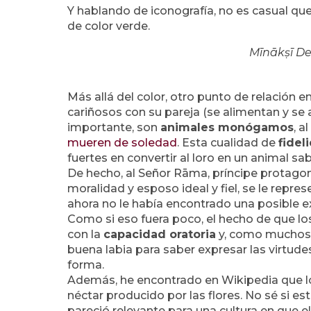
Y hablando de iconografía, no es casual qu
de color verde.
Mīnākṣī De
Más allá del color, otro punto de relación en
cariñosos con su pareja (se alimentan y se
importante, son
animales monógamos
, a
mueren de soledad
. Esta cualidad de
fidel
fuertes en convertir al loro en un animal sa
De hecho, al Señor Rāma, príncipe protago
moralidad y esposo ideal y fiel, se le repre
ahora no le había encontrado una posible ex
Como si eso fuera poco, el hecho de que lo
con la
capacidad oratoria
y, como muchos s
buena labia para saber expresar las virtu
forma.
Además, he encontrado en Wikipedia que l
néctar producido por las flores. No sé si es
pareció relevante para una cultura en que e