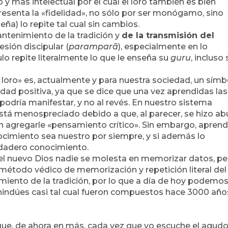
 más intelectual por el cual el loro también es bien
epresenta la «fidelidad», no sólo por ser monógamo, sino
ña) lo repite tal cual sin cambios.
antenimiento de la tradición y
de la transmisión del
esión discipular (
paramparā
), especialmente en lo
ulo repite literalmente lo que le enseña su
guru
, incluso 
 loro» es, actualmente y para nuestra sociedad, un símb
lidad positiva, ya que se dice que una vez aprendidas las
podría manifestar, y no al revés. En nuestro sistema
stá menospreciado debido a que, al parecer, se hizo a
n agregarle «pensamiento crítico». Sin embargo, aprend
cimiento sea nuestro por siempre, y si además lo
dadero conocimiento.
 nuevo Dios nadie se molesta en memorizar datos, pe
método védico de memorización y repetición literal del
iento de la tradición, por lo que a día de hoy podemo
s hindúes casi tal cual fueron compuestos hace 3000 año
que, de ahora en más, cada vez que yo escuche el agud