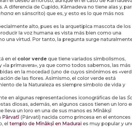
nspiran el deseo amoroso, aunque en el caso de Kāmadeva
s. A diferencia de Cupido, Kāmadeva no tiene alas y, par
āhana
en sánscrito) que es, y esto es lo que más nos
pecialmente alto, pues es la arquetípica mascota de los
eproducir la voz humana es vista más bien como una
 una virtud. Por tanto, la pregunta surge naturalmente
tá en el
color verde
que tiene variados simbolismos,
» y «la primavera», ya que como todos sabemos, las más
cibidas en la mocedad (uno de cuyos sinónimos es «verd
ación de las flores. Asimismo, el color verde está
cimiento de la Naturaleza es siempre símbolo de vida y
dente en algunas representaciones iconográficas de las
Śa
 estas diosas, además, en algunos casos tienen un loro e
e lleva un loro en una de sus manos es Mīnākṣī
a
Pārvatī
(Párvati) nacida como princesa en el entonces
o, el
templo de Mīnākṣī en Madurai
es muy popular y un