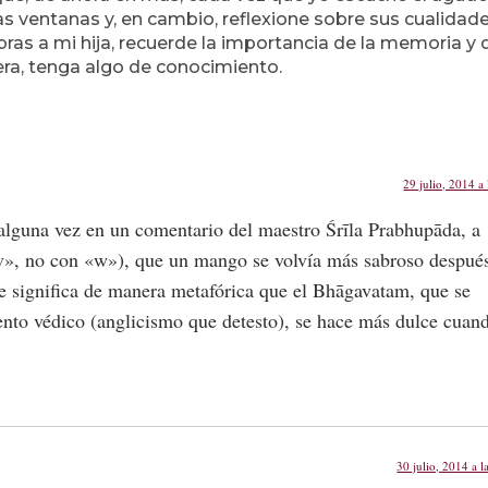
 las ventanas y, en cambio, reflexione sobre sus cualidad
bras a mi hija, recuerde la importancia de la memoria y 
era, tenga algo de conocimiento.
29 julio, 2014 a 
 alguna vez en un comentario del maestro Śrīla Prabhupāda, a
», no con «w»), que un mango se volvía más sabroso despué
e significa de manera metafórica que el Bhāgavatam, que se
ento védico (anglicismo que detesto), se hace más dulce cuan
30 julio, 2014 a l