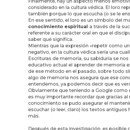
Finalmente, hay un aspecto menos emotivo y
considerado en la cultura védica. El loro r
también porque lo que escucha (o se le ense
En ese sentido, el loro es un símbolo del m
conocimiento espiritual
a través de la suc
referente a su carácter oral en que el discíp
saber qué significa.
Mientras que la expresión «repetir como un
negativo, en la cultura védica sería una cua
Escrituras de memoria, su sabiduría se nos 
educativo actual el aprender de memoria e
de ese método en el pasado, sobre todo si
algo de memoria nos asegura que ese cono
entendemos, ya podemos decir que es ver
Obviamente que teniendo a Google como el
es muy importante recordar que gracias al 
conocimiento se pudo asegurar el mantenim
escuchar (o leer, claro) los textos antiguo
más.
Después de esta investigación, es posible 