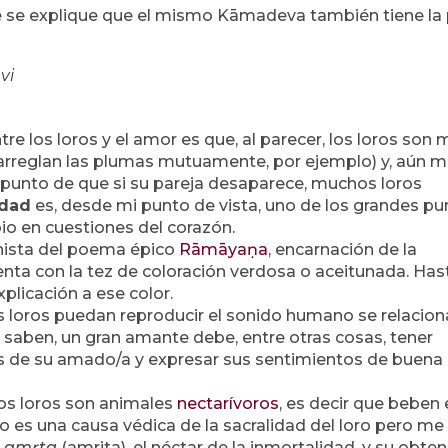
e se explique que el mismo Kāmadeva también tiene la 
vi
tre los loros y el amor es que, al parecer, los loros son
 arreglan las plumas mutuamente, por ejemplo) y, aún 
l punto de que si su pareja desaparece, muchos loros
idad
es, desde mi punto de vista, uno de los grandes pu
bio en cuestiones del corazón.
nista del poema épico
Rāmāyaṇa
, encarnación de la
senta con la tez de coloración verdosa o aceitunada. Has
plicación a ese color.
s loros puedan reproducir el sonido humano se relacion
aben, un gran amante debe, entre otras cosas, tener
des de su amado/a y expresar sus sentimientos de buena
os loros son animales
nectarívoros
, es decir que beben 
to es una causa védica de la sacralidad del loro pero me
l
amṛta
(amrita), el néctar de la inmortalidad, y su obte