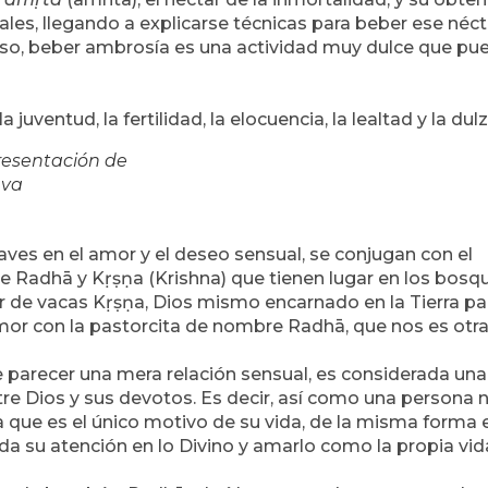
ales, llegando a explicarse técnicas para beber ese néct
caso, beber ambrosía es una actividad muy dulce que pu
juventud, la fertilidad, la elocuencia, la lealtad y la dulz
resentación de
va
laves en el amor y el deseo sensual, se conjugan con el
de Radhā
y Kṛṣṇa (Krishna) que tienen lugar en los bosq
tor de vacas Kṛṣṇa, Dios mismo encarnado en la Tierra pa
amor con la pastorcita de nombre Radhā, que nos es otr
 parecer una mera relación sensual, es considerada una
re Dios y sus devotos. Es decir, así como una persona 
ue es el único motivo de su vida, de la misma forma e
da su atención en lo Divino y amarlo como la propia vid