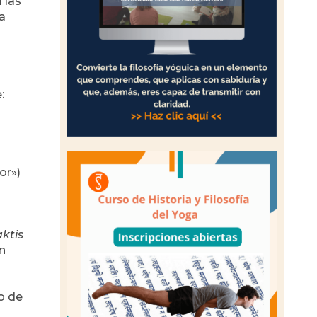
 las
a
:
or»)
ktis
n
o de