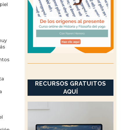
piel
 muy
más
ntos
ta
RECURSOS GRATUITOS
AQUÍ
a
el
nción