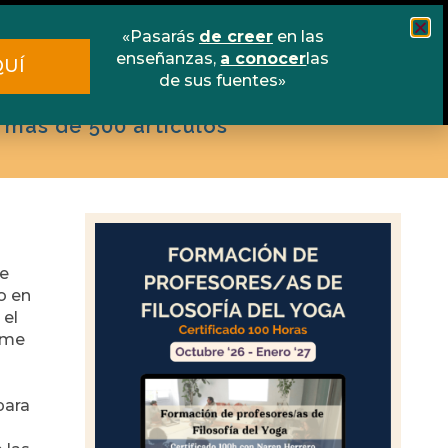
scuela online
Libros
Contacto
«Pasarás
de creer
en las
enseñanzas,
a conocer
las
QUÍ
de sus fuentes»
 más de 500 artículos
ue
o en
 el
 me
para