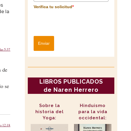
es
Verifica tu solicitud
*
de la
Enviar
las 5:37
s de
LIBROS PUBLICADOS
do se
de Naren Herrero
Sobre la
Hinduismo
historia del
para la vida
Yoga:
occidental:
as 12:18