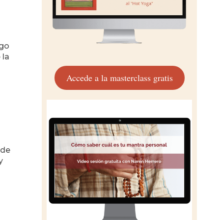
ego
 la
Accede a la masterclass gratis
 de
y