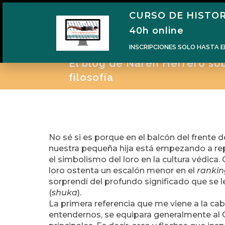
CURSO DE HISTOR
H
40h online
INSCRIPCIONES SOLO HASTA E
El blog de Naren Herrero sobr
filosofía
No sé si es porque en el balcón del frente d
nuestra pequeña hija está empezando a rep
el simbolismo del loro en la cultura védic
loro ostenta un escalón menor en el
rankin
sorprendí del profundo significado que se le
(
shuka
).
La primera referencia que me viene a la ca
entendernos, se equipara generalmente al 