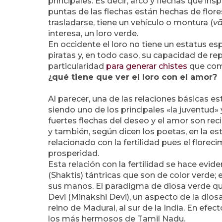
principales. Es decir, arco y flechas que i
puntas de las flechas están hechas de flore
trasladarse, tiene un vehículo o montura (
v
interesa, un loro verde.
En occidente el loro no tiene un estatus es
piratas y, en todo caso, su capacidad de r
particularidad
para generar chistes
que como
¿qué tiene que ver el loro con el amor?
Al parecer, una de las relaciones básicas es
siendo uno de los principales «la juventud
fuertes flechas del deseo y el amor son re
y también, según dicen los poetas, en la est
relacionado con la fertilidad pues el flore
prosperidad.
Esta relación con la fertilidad se hace evi
(Shaktis) tántricas que son de color verde;
sus manos. El paradigma de diosa verde qu
Devi
(Minakshi Devi), un aspecto de la dios
reino de Madurai, al sur de la India. En efect
los más hermosos de Tamil Nadu.