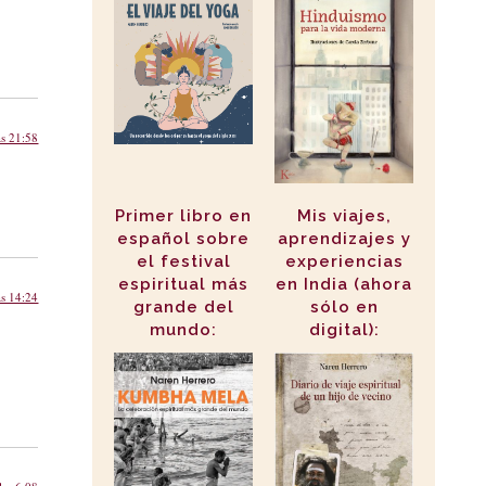
as 21:58
Primer libro en
Mis viajes,
español sobre
aprendizajes y
el festival
experiencias
espiritual más
en India (ahora
as 14:24
grande del
sólo en
mundo:
digital):