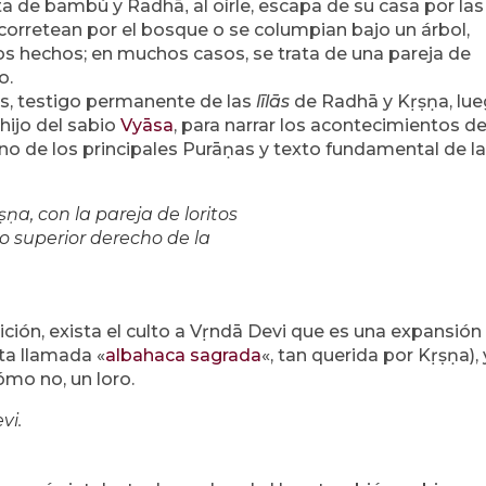
uta de bambú y Radhā
al oírle, escapa de su casa por las
,
 corretean por el bosque o se columpian bajo un árbol,
s hechos; en muchos casos, se trata de una pareja de
o.
os, testigo permanente de las
līlās
de Radhā
y Kṛṣṇa, lu
hijo del sabio
Vyāsa
, para narrar los acontecimientos de
uno de los principales Purāṇas
y texto fundamental de la
ṇa, con la pareja de loritos
o superior derecho de la
ción, exista el culto a Vṛndā Devi que es una expansión
nta llamada «
albahaca sagrada
«, tan querida por Kṛṣṇa), 
ómo no, un loro.
vi.