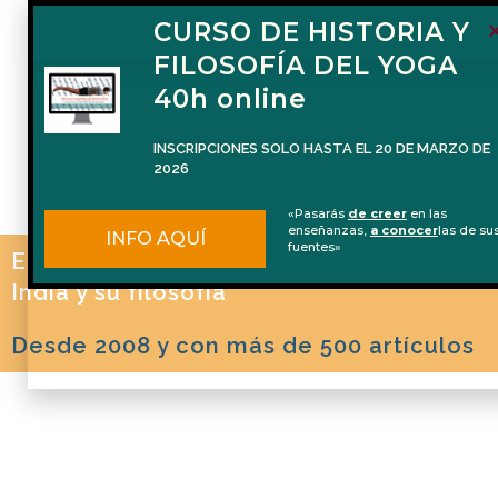
FORMACIÓN DE
CURSO DE HISTORIA Y
PROFESORES DE
FILOSOFÍA DEL YOGA
FILOSOFÍA DEL YOGA
40h online
(100 horas)
INSCRIPCIONES SOLO HASTA EL 20 DE MARZO DE
2026
Del 2 de octubre de 2026 al 22 de ener
de 2027
«Pasarás
de creer
en las
enseñanzas,
a conocer
las de su
INFO AQUÍ
fuentes»
La formación en español que te prepara
El blog de Naren Herrero sobre Yoga, la
para impartir Filosofía del Yoga de man
INFO AQUÍ
profesional
India y su filosofía
Desde 2008 y con más de 500 artículos