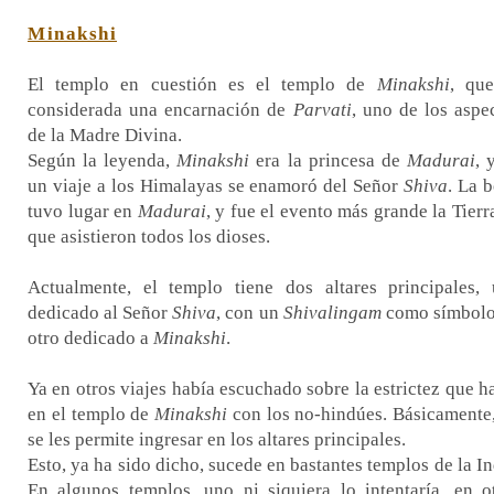
Minakshi
El templo en cuestión es el templo de
Minakshi
, qu
considerada una encarnación de
Parvati
, uno de los aspe
de la Madre Divina.
Según la leyenda,
Minakshi
era la princesa de
Madurai
, 
un viaje a los Himalayas se enamoró del Señor
Shiva
. La 
tuvo lugar en
Madurai
, y fue el evento más grande la Tierra
que asistieron todos los dioses.
Actualmente, el templo tiene dos altares principales,
dedicado al Señor
Shiva
, con un
Shivalingam
como símbolo
otro dedicado a
Minakshi
.
Ya en otros viajes había escuchado sobre la estrictez que h
en el templo de
Minakshi
con los no-hindúes. Básicamente
se les permite ingresar en los altares principales.
Esto, ya ha sido dicho, sucede en bastantes templos de la In
En algunos templos, uno ni siquiera lo intentaría, en o