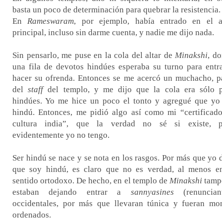
basta un poco de determinación para quebrar la resistencia.
En
Rameswaram
, por ejemplo, había entrado en el a
principal, incluso sin darme cuenta, y nadie me dijo nada.
Sin pensarlo, me puse en la cola del altar de
Minakshi
, d
una fila de devotos hindúes esperaba su turno para entr
hacer su ofrenda. Entonces se me acercó un muchacho, p
del
staff
del templo, y me dijo que la cola era sólo 
hindúes. Yo me hice un poco el tonto y agregué que yo
hindú. Entonces, me pidió algo así como mi “certificad
cultura india”, que la verdad no sé si existe, p
evidentemente yo no tengo.
Ser hindú se nace y se nota en los rasgos. Por más que yo 
que soy hindú, es claro que no es verdad, al menos e
sentido ortodoxo. De hecho, en el templo de
Minakshi
tamp
estaban dejando entrar a
sannyasines
(renunciant
occidentales, por más que llevaran túnica y fueran mo
ordenados.