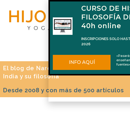
CURSO DE HI
FILOSOFÍA D
40h online
INSCRIPCIONES SOLO HAST
2026
«Pasar
enseña
INFO AQUÍ
fuentes
El blog de Naren Herrero sobre Yoga, la
India y su filosofía
Desde 2008 y con más de 500 artículos