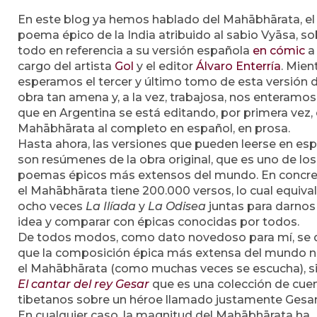
En este blog ya hemos hablado del Mahābhārata, el
poema épico de la India atribuido al sabio Vyāsa, so
todo en referencia a su versión española
en cómic
a
cargo del artista
Gol
y el editor
Álvaro Enterría
. Mien
esperamos el tercer y último tomo de esta versión d
obra tan amena y, a la vez, trabajosa, nos enteramos
que en Argentina se está editando, por primera vez, 
Mahābhārata al completo en español, en prosa.
Hasta ahora, las versiones que pueden leerse en es
son resúmenes de la obra original, que es uno de los
poemas épicos más extensos del mundo. En concre
el Mahābhārata tiene 200.000 versos, lo cual equival
ocho veces
La Ilíada
y
La Odisea
juntas para darnos
idea y comparar con épicas conocidas por todos.
De todos modos, como dato novedoso para mí, se 
que la composición épica más extensa del mundo n
el Mahābhārata (como muchas veces se escucha), s
El cantar del rey Gesar
que es una colección de cue
tibetanos sobre un héroe llamado justamente Gesar
En cualquier caso, la magnitud del Mahābhārata ha