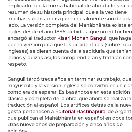
implicado que la forma habitual de abordarlo sea le
resumen de su historia principal, que a la vez tiene
muchas sub-historias que generalmente son dejada
lado. La versión completa del Mahābhārata existe e
inglés desde el año 1896, debido a que un editor ben
encargó al traductor
Kisari Mohan Ganguli
que haga
buena versión para que los occidentales (sobre todo
ingleses) se dieran cuenta de la sabiduría que tenían
indios y, quizás así, los comprendieran y trataran co
respeto.
Ganguli tardó trece años en terminar su trabajo, que
mayúsculo y la versión inglesa se convirtió en un clás
como era de esperar. Es basándose en esta edición
clásica y completa de la obra, que ahora se realiza la
traducción al español. Los artífices detrás de la nue
gesta pertenecen a
Editorial Hastinapura
, de Argent
que publican el Mahābhārata en español en doce t
«tras nueve años de preparación y cinco años de
edición».