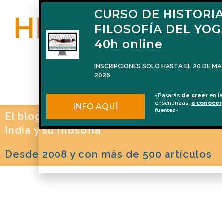
CURSO DE HISTORIA
FILOSOFÍA DEL YO
40h online
INSCRIPCIONES SOLO HASTA EL 20 DE M
2026
«Pasarás
de creer
en l
enseñanzas,
a conocer
INFO AQUÍ
fuentes»
El blog de Naren Herrero sobre Yoga, la
India y su filosofía
Desde 2008 y con más de 500 artículos