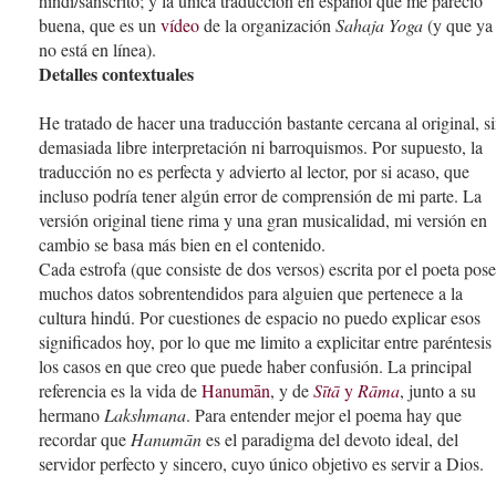
hindi/sánscrito; y la única traducción en español que me pareció
buena, que es un
vídeo
de la organización
Sahaja Yoga
(y que ya
no está en línea).
Detalles contextuales
He tratado de hacer una traducción bastante cercana al original, s
demasiada libre interpretación ni barroquismos. Por supuesto, la
traducción no es perfecta y advierto al lector, por si acaso, que
incluso podría tener algún error de comprensión de mi parte. La
versión original tiene rima y una gran musicalidad, mi versión en
cambio se basa más bien en el contenido.
Cada estrofa (que consiste de dos versos) escrita por el poeta pos
muchos datos sobrentendidos para alguien que pertenece a la
cultura hindú. Por cuestiones de espacio no puedo explicar esos
significados hoy, por lo que me limito a explicitar entre paréntesis
los casos en que creo que puede haber confusión. La principal
referencia es la vida de
Hanumān
, y de
Sītā
y
Rāma
, junto a su
hermano
Lakshmana
. Para entender mejor el poema hay que
recordar que
Hanumān
es el paradigma del devoto ideal, del
servidor perfecto y sincero, cuyo único objetivo es servir a Dios.