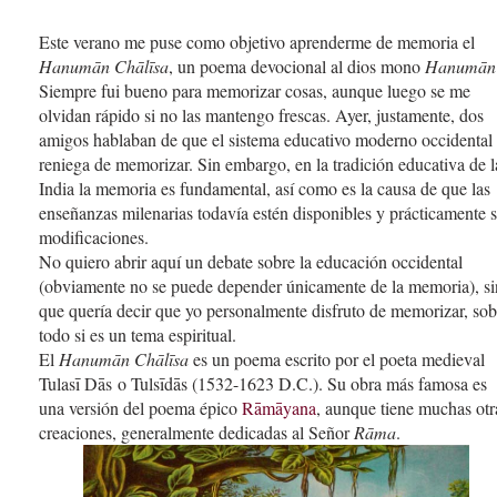
Este verano me puse como objetivo aprenderme de memoria el
Hanumān Chālīsa
, un poema devocional al dios mono
Hanumān
Siempre fui bueno para memorizar cosas, aunque luego se me
olvidan rápido si no las mantengo frescas. Ayer, justamente, dos
amigos hablaban de que el sistema educativo moderno occidental
reniega de memorizar. Sin embargo, en la tradición educativa de l
India la memoria es fundamental, así como es la causa de que las
enseñanzas milenarias todavía estén disponibles y prácticamente s
modificaciones.
No quiero abrir aquí un debate sobre la educación occidental
(obviamente no se puede depender únicamente de la memoria), s
que quería decir que yo personalmente disfruto de memorizar, sob
todo si es un tema espiritual.
El
Hanumān Chālīsa
es un poema escrito por el poeta medieval
Tulasī Dās o Tulsīdās (1532-1623 D.C.). Su obra más famosa es
una versión del poema épico
Rāmāyana
, aunque tiene muchas otr
creaciones, generalmente dedicadas al Señor
Rāma
.