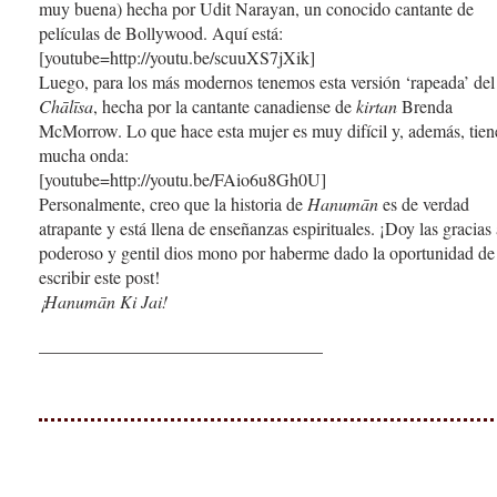
muy buena) hecha por Udit Narayan, un conocido cantante de
películas de Bollywood. Aquí está:
[youtube=http://youtu.be/scuuXS7jXik]
Luego, para los más modernos tenemos esta versión ‘rapeada’ del
Chālīsa
, hecha por la cantante canadiense de
kirtan
Brenda
McMorrow. Lo que hace esta mujer es muy difícil y, además, tien
mucha onda:
[youtube=http://youtu.be/FAio6u8Gh0U]
Personalmente, creo que la historia de
Hanumān
es de verdad
atrapante y está llena de enseñanzas espirituales. ¡Doy las gracias 
poderoso y gentil dios mono por haberme dado la oportunidad de
escribir este post!
¡Hanumān Ki Jai!
————————————————