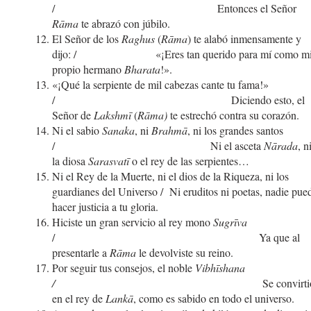
/ Entonces el Señor
Rāma
te abrazó con júbilo.
El Señor de los
Raghus
(
Rāma
) te alabó inmensamente y
dijo: / «¡Eres tan querido para mí como m
propio hermano
Bharata
!».
«¡Qué la serpiente de mil cabezas cante tu fama!»
/ Diciendo esto, el
Señor de
Lakshmī
(
Rāma)
te estrechó contra su corazón.
Ni el sabio
Sanaka
, ni
Brahmā
, ni los grandes santos
/ Ni el asceta
Nārada
, n
la diosa
Sarasvatī
o el rey de las serpientes…
Ni el Rey de la Muerte, ni el dios de la Riqueza, ni los
guardianes del Universo / Ni eruditos ni poetas, nadie pue
hacer justicia a tu gloria.
Hiciste un gran servicio al rey mono
Sugrīva
/ Ya que al
presentarle a
Rāma
le devolviste su reino.
Por seguir tus consejos, el noble
Vibhīshana
/
Se convirti
en el rey de
Lankā
, como es sabido en todo el universo.