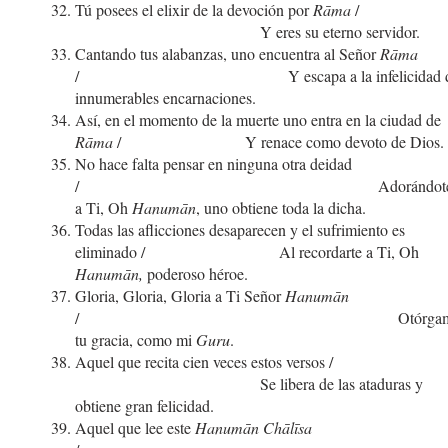
Tú posees el elixir de la devoción por
Rāma
Y eres su eterno servidor.
Cantando tus alabanzas, uno encuentra al Señor
Rāma
/ Y escapa a la infelicidad d
innumerables encarnaciones.
Así, en el momento de la muerte uno entra en la ciudad de
Rāma
/ Y renace como devoto de Dios.
No hace falta pensar en ninguna otra deidad
/ Adorándot
a Ti, Oh
Hanumān
, uno obtiene toda la dicha.
Todas las aflicciones desaparecen y el sufrimiento es
eliminado / Al recordarte a Ti, Oh
Hanumān,
poderoso héroe.
Gloria, Gloria, Gloria a Ti Señor
Hanumān
/ Otórgam
tu gracia, como mi
Guru
.
Aquel que recita cien veces estos versos
Se libera de las ataduras y
obtiene gran felicidad.
Aquel que lee este
Hanumān Chālīsa