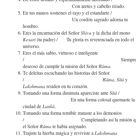
Con aretes y cabello rizado.
En tus manos sostienes el rayo y el estandarte
Un cordón sagrado adorna tu
hombro.
Eres la encarnación del Señor
Shiva
y la dicha del mono
Kesari
(tu padre) / Tu gloria es reverenciada en todo el
universo.
Eres el más sabio, virtuoso e inteligente
/ Siempr
deseoso de cumplir la misión del Señor
Rāma
.
Te deleitas escuchando las historias del Señor
/
Rāma
,
Sītā
y
Lakshmana
residen en tu corazón.
Tomando una forma diminuta apareciste ante
Sītā
En una forma colosal quemaste la
ciudad de
Lankā
.
Tomando una forma temible mataste a los demonios
/ Completando así la misión q
el Señor
Rāma
te había asignado.
Trajiste la hierba mágica y reviviste a
Lakshmana