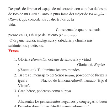
Después de limpiar el espejo de mi corazón con el polvo de los pi
de loto de mi Gurú / Canto la pura fama del mejor de los
Raghus
(
Rāma
), que concede los cuatro frutos de la
vida
Consciente de que no sé nada,
pienso en Ti, Oh Hijo del Viento (
Hanumān
)/
Otórgame fuerza, inteligencia y sabiduría y elimina mis
sufrimientos y defectos.
Versos
Gloria a
Hanumān
, océano de sabiduría y virtud
/ Gloria a ti,
Kapīsa
(
Hanumān
), Tú iluminas los tres mundos.
Tú eres el mensajero del Señor
Rāma
, poseedor de fuerza s
igual / Nacido de la mona
Añjan
ā
, llamado ‘Hijo d
Viento’.
Gran héroe, poderoso como el rayo
/
Ahuyentas los pensamientos negativos y congregas lo buen
De color dorado y espléndidamente adornado