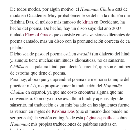
De todos modos, por algún motivo, el
Hanumān Chālīsa
está de
moda en Occidente. Muy probablemente se deba a la difusión qu
Krishna Das, el músico más famoso de
kirtan
en Occidente, ha
hecho del poema. De hecho, hay un disco suyo del año 2007
titulado
Flow of Grace
que consiste en seis versiones diferentes de
poema cantado, más un disco con la pronunciación correcta de c
palabra.
Dicho sea de paso, el poema está en
áwadhi
(un dialecto del hind
y, aunque tiene muchas similitudes idiomáticas, no es sánscrito.
Chālīsa
es la palabra hindi para decir ‘cuarenta’, que son el núme
de estrofas que tiene el poema.
Para hoy, ahora que ya aprendí el poema de memoria (aunque de
practicar más), me propuse poner la traducción del
Hanumān
Chālīsa
en español, ya que me costó encontrar alguna que me
convenciera. Como yo no sé awadhi ni hindi y apenas algo de
sánscrito, mi traducción es un mix basado en las siguientes fuente
la versión en inglés de
Krishna Das
(que el mismo dice puede no
ser perfecta); la versión en inglés de esta
página específica
sobre
Hanumān
; mis propias traducciones de palabras sueltas en