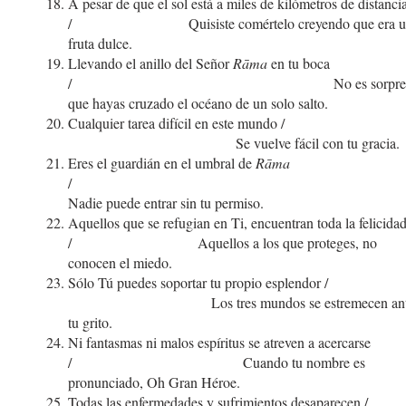
A pesar de que el sol está a miles de kilómetros de distanci
/ Quisiste comértelo creyendo que era u
fruta dulce.
Llevando el anillo del Señor
Rāma
en tu boca
/ No es sorpres
que hayas cruzado el océano de un solo salto.
Cualquier tarea difícil en este mundo
Se vuelve fácil con tu gracia.
Eres el guardián en el umbral de
Rāma
/
Nadie puede entrar sin tu permiso.
Aquellos que se refugian en Ti, encuentran toda la felicida
/ Aquellos a los que proteges, no
conocen el miedo.
Sólo Tú puedes soportar tu propio esplendor
Los tres mundos se estremecen ant
tu grito.
Ni fantasmas ni malos espíritus se atreven a acercarse
/ Cuando tu nombre es
pronunciado, Oh Gran Héroe.
Todas las enfermedades y sufrimientos desaparecen