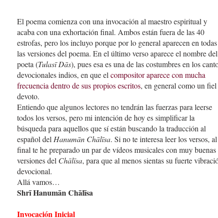
El poema comienza con una invocación al maestro espiritual y
acaba con una exhortación final. Ambos están fuera de las 40
estrofas, pero los incluyo porque por lo general aparecen en todas
las versiones del poema. En el último verso aparece el nombre del
poeta (
Tulasī Dās
), pues esa es una de las costumbres en los cant
devocionales indios, en que el
compositor aparece con mucha
frecuencia dentro de sus propios escritos
, en general como un fiel
devoto.
Entiendo que algunos lectores no tendrán las fuerzas para leerse
todos los versos, pero mi intención de hoy es simplificar la
búsqueda para aquellos que sí están buscando la traducción al
español del
Hanumān Chālīsa
. Si no te interesa leer los versos, al
final te he preparado un par de vídeos musicales con muy buenas
versiones del
Chālīsa
, para que al menos sientas su fuerte vibraci
devocional.
Allá vamos…
Shrī Hanumān Chālīsa
Invocación Inicial