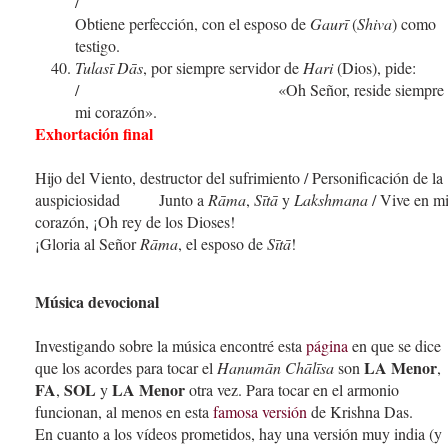
/
Obtiene perfección, con el esposo de
Gaurī
(
Shiva
) como
testigo.
Tulasī Dās
, por siempre servidor de
Hari
(Dios), pide:
/ «Oh Señor, reside siempre 
mi corazón».
Exhortación final
Hijo del Viento, destructor del sufrimiento / Personificación de la
auspiciosidad Junto a
Rāma
,
Sītā
y
Lakshmana
/ Vive en m
corazón, ¡Oh rey de los Dioses!
¡Gloria al Señor
Rāma
, el esposo de
Sītā
!
Música devocional
Investigando sobre la música encontré esta
página
en que se dice
LA Menor
que los acordes para tocar el
Hanumān Chālīsa
son
,
FA
SOL
LA Menor
,
y
otra vez. Para tocar en el armonio
funcionan, al menos en esta
famosa versión
de Krishna Das.
En cuanto a los vídeos prometidos, hay una versión muy india (y