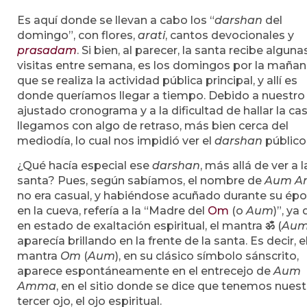
Es aquí donde se llevan a cabo los “
darshan
del
domingo”, con flores,
arati
, cantos devocionales y
prasadam
. Si bien, al parecer, la santa recibe alguna
visitas entre semana, es los domingos por la maña
que se realiza la actividad pública principal, y allí es
donde queríamos llegar a tiempo. Debido a nuestro
ajustado cronograma y a la dificultad de hallar la cas
llegamos con algo de retraso, más bien cerca del
mediodía, lo cual nos impidió ver el
darshan
público
¿Qué hacía especial ese
darshan
, más allá de ver a l
santa? Pues, según sabíamos, el nombre de
Aum 
no era casual, y habiéndose acuñado durante su ép
en la cueva, refería a la “Madre del
Om
(o
Aum
)”, ya
en estado de exaltación espiritual, el mantra
ॐ
(
Au
aparecía brillando en la frente de la santa. Es decir, e
mantra
Om
(
Aum
), en su clásico símbolo sánscrito,
aparece espontáneamente en el entrecejo de
Aum
Amma
, en el sitio donde se dice que tenemos nuest
tercer ojo, el ojo espiritual.