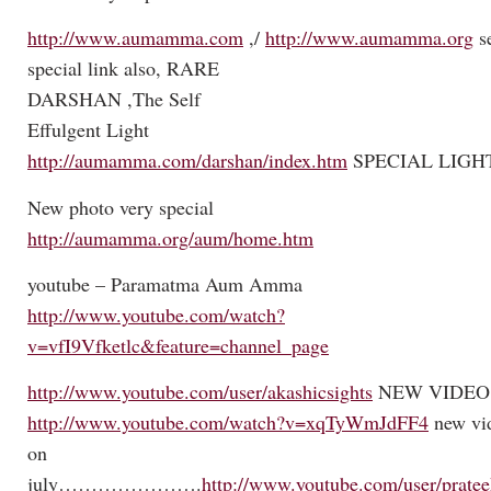
http://www.aumamma.com
,/
http://www.aumamma.org
s
special link also, RARE
DARSHAN ,The Self
Effulgent Light
http://aumamma.com/darshan/index.htm
SPECIAL LIGH
New photo very special
http://aumamma.org/aum/home.htm
youtube – Paramatma Aum Amma
http://www.youtube.com/watch?
v=vfI9Vfketlc&feature=channel_page
http://www.youtube.com/user/akashicsights
NEW VIDEO
http://www.youtube.com/watch?v=xqTyWmJdFF4
new vi
on
july………………….
http://www.youtube.com/user/prate