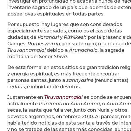
investigar en profundidad no acabaría nunca de hace
inventario sagrado de un país que, además de exten
posee joyas espirituales en todas partes.
Por supuesto, hay lugares que son considerados
especialmente sagrados, como es el caso de las
ciudades de
Varanasi
y
Rishikesh
por la presencia de
Ganges;
Rameswaran
, por su templo; o la ciudad de
Tiruvannamalai
debido a
Arunachala
, la sagrada
montaña del Señor
Shiva
.
De esta forma, en estos sitios de gran tradición reli
y energía espiritual, es más frecuente encontrar
personas santas, junto a
sannyasins
(renunciantes),
sadhus
, e infinidad de devotos.
Justamente en
Tiruvannamalai
es donde se encuen
actualmente
Paramatma Aum Amma
, o
Aum Am
secas, la santa que fui a ver, junto con Nuria y otros
devotos argentinos, en febrero 2010. Al parecer, mi t
había tenido noticias de esta santa a través de Inter
y no se trataba de las santas más conocidas, aunqu