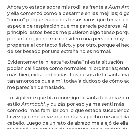
Ahora yo estaba sobre mis rodillas frente a
Aum A
y ella comenzó como a besarme en las mejillas; dig
“como” porque eran unos besos raros que tenían un
especie de respiración que me parecía poderosa. Al
principio, estos besos me pusieron algo tenso porq
por un lado, yo no me considero una persona muy
propensa al contacto físico, y por otro, porque el he
de ser besado por una extraña no es normal.
Evidentemente, ni esta “extraña” ni esta situación
podían calificarse como normales, ni ordinarias; eran
más bien, extra-ordinarias. Los besos de la santa er
tan amorosos que a mí, todavía dudoso de cómo ac
me parecían demasiado.
Lo siguiente que hizo conmigo la santa fue abrazarm
estilo
Ammachi
, y quizás por eso ya me sentí más
cómodo, más familiar con lo que estaba sucediendo
la vez que me abrazaba contra su pecho me acaricia
cabello. Luego de un rato de abrazo me alejó de ella