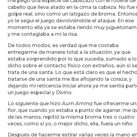
me pegó una especie de cabezazo con el rodete de
cabello que lleva atado en la cima la cabeza. No fue
golpe real, sino como un latigazo de broma. Entonce
yo le seguí el juego devolviéndole el ataque. En ese
momento ella ya se estaba riendo muy juguetonam
y me contagiaba a mí la risa.
De todos modos, es verdad que me costaba
entregarme de manera total a la situación, ya que
estaba sorprendido por lo que sucedía, sumado a lo
dicho sobre el contacto físico con extraños, aún si s
trata de una santa. Lo que está claro es que el hech
tratarse de una santa me iba aflojando la coraza, y
dejando mi reticencia inicial ahora ya me sentía par
un juego especial y Divino.
Lo siguiente que hizo
Aum Amma
fue ofrecerme un
flor, que cuando yo estaba a punto de agarrar, me q
de las manos; repitió la misma broma tres o cuatro
veces, como si yo, o mejor dicho, ella, fuera un niño.
Después de hacerme estirar varias veces la mano e