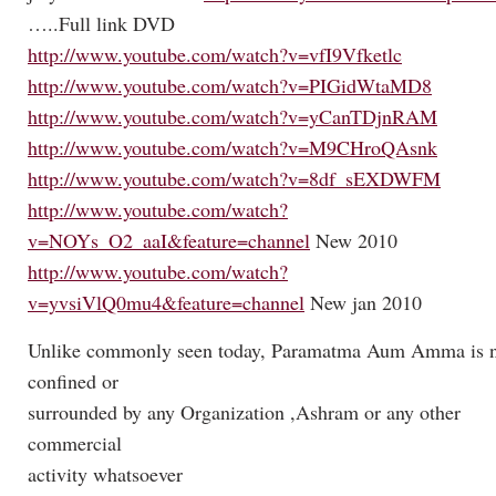
…..Full link DVD
http://www.youtube.com/watch?v=vfI9Vfketlc
http://www.youtube.com/watch?v=PIGidWtaMD8
http://www.youtube.com/watch?v=yCanTDjnRAM
http://www.youtube.com/watch?v=M9CHroQAsnk
http://www.youtube.com/watch?v=8df_sEXDWFM
http://www.youtube.com/watch?
v=NOYs_O2_aaI&feature=channel
New 2010
http://www.youtube.com/watch?
v=yvsiVlQ0mu4&feature=channel
New jan 2010
Unlike commonly seen today, Paramatma Aum Amma is 
confined or
surrounded by any Organization ,Ashram or any other
commercial
activity whatsoever