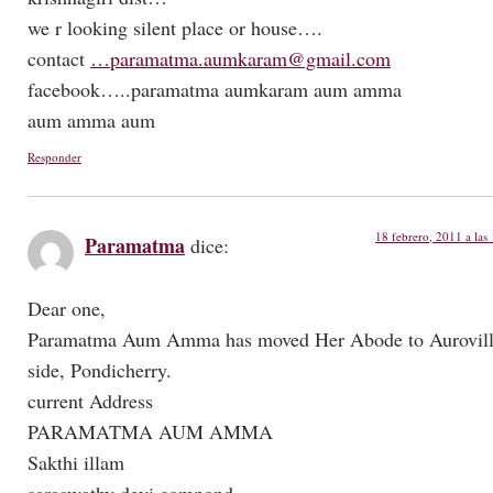
we r looking silent place or house….
contact
…paramatma.aumkaram@gmail.com
facebook…..paramatma aumkaram aum amma
aum amma aum
Responder
18 febrero, 2011 a las
Paramatma
dice:
Dear one,
Paramatma Aum Amma has moved Her Abode to Aurovil
side, Pondicherry.
current Address
PARAMATMA AUM AMMA
Sakthi illam
saraswathy devi compond,