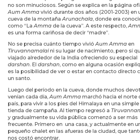
no son minuciosos. Según se explica en la página ofic
Aum Amma
vivió durante dos años (2001-2003) en 
cueva de la montaña
Arunachala
, donde era conoc
como “La
Amma
de la cueva”. A este respecto,
Am
es una forma cariñosa de decir “madre”.
No se precisa cuánto tiempo vivió
Aum Amma
en
Tiruvannamalai
ni su lugar de nacimiento, pero sí q
viajado alrededor de la India ofreciendo su especial
darshan
. El
darshan
, como en alguna ocasión expli
es la posibilidad de ver o estar en contacto directo 
un santo.
Luego del período en la cueva, donde muchos devo
venían cada día,
Aum Amma
marchó hacia el norte 
país, para vivir a los pies del Himalaya en una simple
tienda de campaña. Al tiempo regresó a
Tiruvanna
y gradualmente su vida pública comenzó a ser más
frecuente. Primero en una casa, y actualmente en u
pequeño chalet en las afueras de la ciudad, que tant
nos costó encontrar.