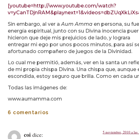
[youtube=http://www.youtube.com/watch?
v=yCanTDjnRAM&playnext=1&videos=dbZUqXkLiXs&
Sin embargo, al ver a
Aum Amma
en persona, su fue
energía espiritual, junto con su Divina inocencia pueri
hicieron que deje mis prejuicios de lado, y lograra
entregar mi ego por unos pocos minutos, para así se
afortunado compañero de juegos de la Divinidad.
Lo cual me permitió, además, ver en la santa un refl
de mi propia chispa Divina. Una chispa que, aunque 
escondida, estoy seguro que brilla. Como en cada u
Todas las imágenes de:
www.aumamma.com
6 comentarios
5 noviembre, 2010 a las
coi
dice: