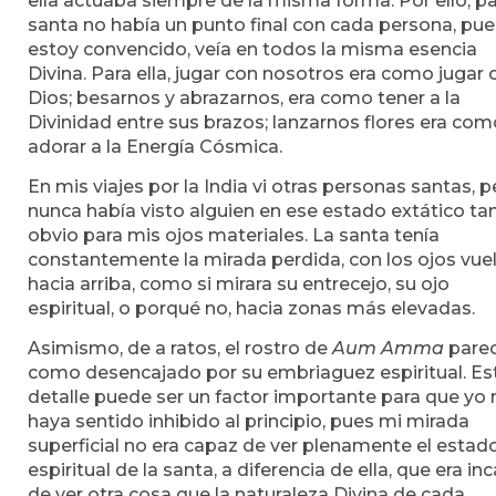
ella actuaba siempre de la misma forma. Por ello, pa
santa no había un punto final con cada persona, pue
estoy convencido, veía en todos la misma esencia
Divina. Para ella, jugar con nosotros era como jugar 
Dios; besarnos y abrazarnos, era como tener a la
Divinidad entre sus brazos; lanzarnos flores era com
adorar a la Energía Cósmica.
En mis viajes por la India vi otras personas santas, p
nunca había visto alguien en ese estado extático ta
obvio para mis ojos materiales. La santa tenía
constantemente la mirada perdida, con los ojos vue
hacia arriba, como si mirara su entrecejo, su ojo
espiritual, o porqué no, hacia zonas más elevadas.
Asimismo, de a ratos, el rostro de
Aum Amma
parec
como desencajado por su embriaguez espiritual. Es
detalle puede ser un factor importante para que yo
haya sentido inhibido al principio, pues mi mirada
superficial no era capaz de ver plenamente el estad
espiritual de la santa, a diferencia de ella, que era in
de ver otra cosa que la naturaleza Divina de cada