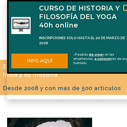
CURSO DE HISTORIA Y
FILOSOFÍA DEL YOGA
40h online
INSCRIPCIONES SOLO HASTA EL 20 DE MARZO DE
2026
«Pasarás
de creer
en las
enseñanzas,
a conocer
las de su
INFO AQUÍ
fuentes»
El blog de Naren Herrero sobre Yoga, la
India y su filosofía
Desde 2008 y con más de 500 artículos