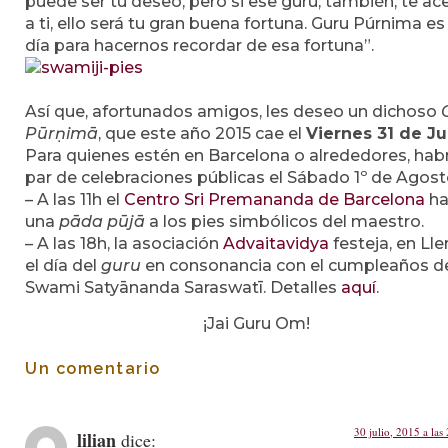
puede ser tu deseo, pero si ese guru, también, te ac
a ti, ello será tu gran buena fortuna. Guru Púrnima es 
día para hacernos recordar de esa fortuna”.
Así que, afortunados amigos, les deseo un dichoso
Pūrṇimā
, que este año 2015 cae el
Viernes 31 de Ju
Para quienes estén en Barcelona o alrededores, hab
par de celebraciones públicas el Sábado 1º de Agost
– A las 11h el
Centro Sri Premananda de Barcelona
ha
una
pāda pūjā
a los pies simbólicos del maestro.
– A las 18h, la asociación
Advaitavidya
festeja, en Lle
el día del
guru
en consonancia con el cumpleaños d
Swami Satyānanda Saraswatī. Detalles
aquí
.
¡Jai Guru Om!
Un comentario
30 julio, 2015 a las
lilian
dice: