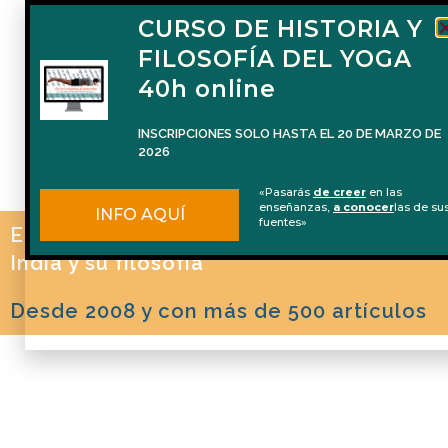
CURSO DE HISTORIA Y
FILOSOFÍA DEL YOGA
40h online
INSCRIPCIONES SOLO HASTA EL 20 DE MARZO DE
2026
«Pasarás
de creer
en las
enseñanzas,
a conocer
las de su
INFO AQUÍ
fuentes»
El blog de Naren Herrero sobre Yoga, la
India y su filosofía
Desde 2008 y con más de 500 artículos