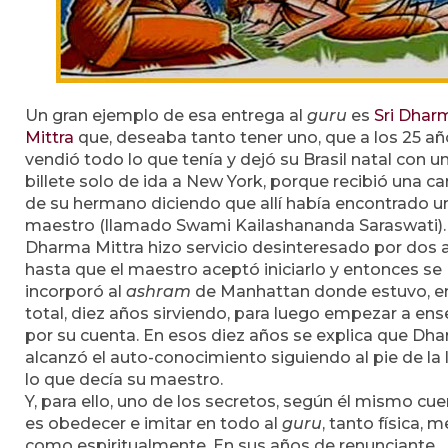
Un gran ejemplo de esa entrega al
guru
es
Sri Dhar
Mittra
que, deseaba tanto tener uno, que a los 25 a
vendió todo lo que tenía y dejó su Brasil natal con u
billete solo de ida a New York, porque recibió una ca
de su hermano diciendo que allí había encontrado u
maestro (llamado Swami Kailashananda Saraswati).
Dharma Mittra hizo servicio desinteresado por dos 
hasta que el maestro aceptó iniciarlo y entonces se
incorporó al
ashram
de Manhattan donde estuvo, e
total, diez años sirviendo, para luego empezar a ens
por su cuenta. En esos diez años se explica que Dh
alcanzó el auto-conocimiento siguiendo al pie de la 
lo que decía su maestro.
Y, para ello, uno de los secretos, según él mismo cue
es obedecer e imitar en todo al
guru
, tanto física, m
como espiritualmente. En sus años de renunciante