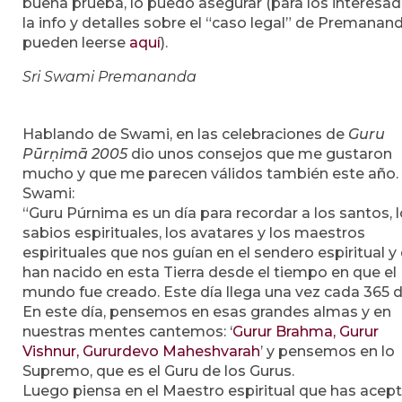
buena prueba, lo puedo asegurar (para los interesad
la info y detalles sobre el “caso legal” de Premanan
pueden leerse
aquí
).
Sri Swami Premananda
Hablando de Swami, en las celebraciones de
Guru
Pūrṇimā 2005
dio unos consejos que me gustaron
mucho y que me parecen válidos también este año. 
Swami:
“Guru Púrnima es un día para recordar a los santos, 
sabios espirituales, los avatares y los maestros
espirituales que nos guían en el sendero espiritual y
han nacido en esta Tierra desde el tiempo en que el
mundo fue creado. Este día llega una vez cada 365 d
En este día, pensemos en esas grandes almas y en
nuestras mentes cantemos: ‘
Gurur Brahma, Gurur
Vishnur, Gururdevo Maheshvarah
’ y pensemos en lo
Supremo, que es el Guru de los Gurus.
Luego piensa en el Maestro espiritual que has acep