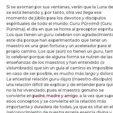
Si se asoman por sus ventanas, verán que la Luna de 
se está llenando y, por tanto, otra vez llega ese
momento de júbilo para los devotos y discípulos
espirituales de todo el mundo:
Guru Pūrṇimā
(Guru
Púrnima), el día en que se honra al preceptor espiritu
Los que tienen un
guru
celebran con agradecimient
este día porque han experimentado que tener un
maestro es una gran fortuna y un acelerador para el
propio camino. Los que (aún) no tienen un
guru
, ta
lo celebran porque de alguna forma se nutren de las
enseñanzas de los maestros y han entendido (o
vislumbrado) que sin un guía el camino es imposible
en caso de ser posible, es mucho más largo y doloro
La ancestral relación
guru-śiṣya
(maestro-discípulo)
una relación difícil de explicar y de entender para qu
no la ha vivenciado, pues el maestro genuino se
convierte en
padre, madre y amigo
, a la vez que sup
esos conceptos y se convierte en la relación más
importante y duradera de todas, ya que es vital en el
(re)conocimiento de nuestra propia esencia divina y