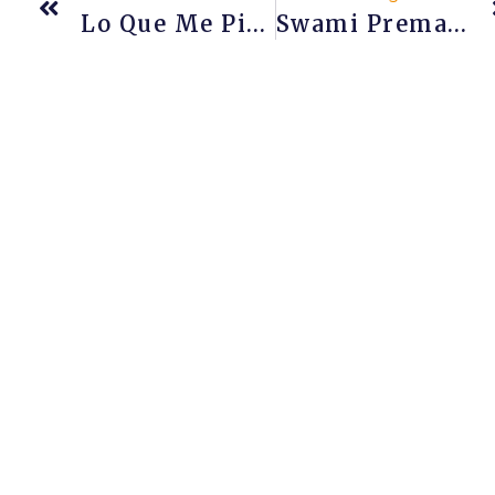
Lo Que Me Pide El Cuerpo…
Swami Premananda Y La Relación Gurú-Discípulo