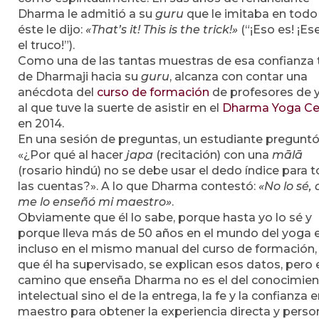
Dharma le admitió a su
guru
que le imitaba en todo
éste le dijo:
«That’s it! This is the trick!»
(“¡Eso es! ¡Es
el truco!”).
Como una de las tantas muestras de esa confianza 
de Dharmaji hacia su
guru
, alcanza con contar una
anécdota del
curso de formación
de profesores de 
al que tuve la suerte de asistir en el
Dharma Yoga Ce
en 2014.
En una sesión de preguntas, un estudiante preguntó
«¿Por qué al hacer
japa
(recitación) con una
mālā
(rosario hindú) no se debe usar el dedo índice para t
las cuentas?». A lo que Dharma contestó:
«No lo sé, 
me lo enseñó mi maestro»
.
Obviamente que él lo sabe, porque hasta yo lo sé y
porque lleva más de 50 años en el mundo del yoga 
incluso en el mismo manual del curso de formación,
que él ha supervisado, se explican esos datos, pero 
camino que enseña Dharma no es el del conocimie
intelectual sino el de la entrega, la fe y la confianza e
maestro para obtener la experiencia directa y person