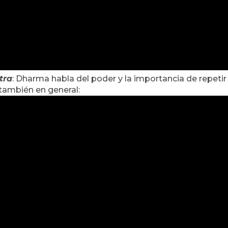
tra
: Dharma habla del poder y la importancia de repetir
 también en general: