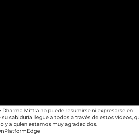
 Dharma Mittra no puede resumirse ni expresarse en
 su sabiduría llegue a todos a través de estos vídeos, q
ro y a quien estamos muy agradecidos.