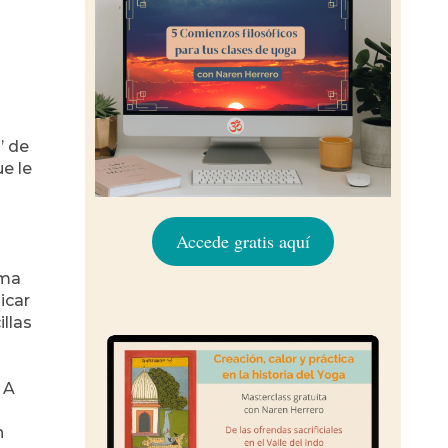
’ de
e le
Accede gratis aquí
rma
icar
llas
 A
n