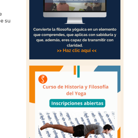
e
ue su