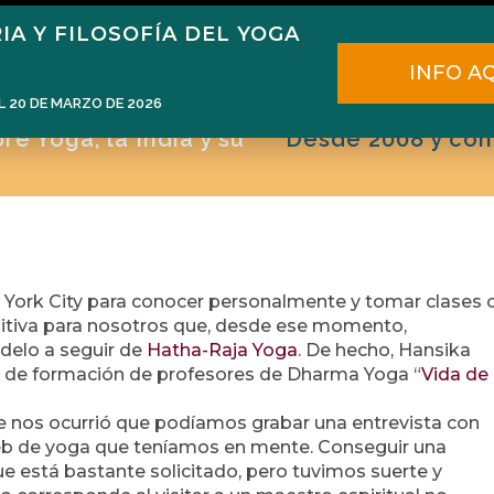
IA Y FILOSOFÍA DEL YOGA
ome
Narén Herrero
Blog
Cursos
E
INFO A
L 20 DE MARZO DE 2026
e Yoga, la India y su
Desde 2008 y con
York City para conocer personalmente y tomar clases 
ositiva para nosotros que, desde ese momento,
elo a seguir de
Hatha-Raja Yoga
. De hecho, Hansika
so de formación de profesores de Dharma Yoga “
Vida de
se nos ocurrió que podíamos grabar una entrevista con
b de yoga que teníamos en mente. Conseguir una
ue está bastante solicitado, pero tuvimos suerte y