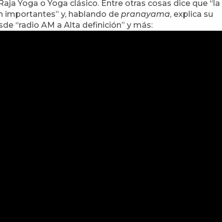
aja Yoga o Yoga clásico. Entre otras cosas dice que “la
on importantes” y, hablando de
pranayama
, explica su
de “radio AM a Alta definición” y más: