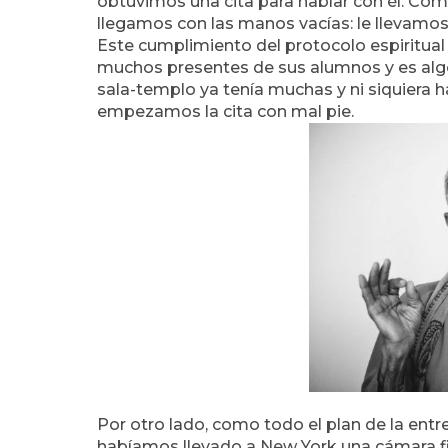
obtuvimos una cita para hablar con él. Como
llegamos con las manos vacías: le llevamos
Este cumplimiento del protocolo espiritual
muchos presentes de sus alumnos y es algo 
sala-templo ya tenía muchas y ni siquiera h
empezamos la cita con mal pie.
Por otro lado, como todo el plan de la en
habíamos llevado a New York una cámara f