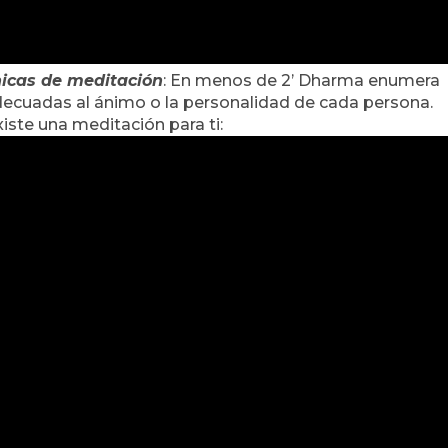
nicas de meditación
: En menos de 2’ Dharma enumera
decuadas al ánimo o la personalidad de cada persona.
ste una meditación para ti: