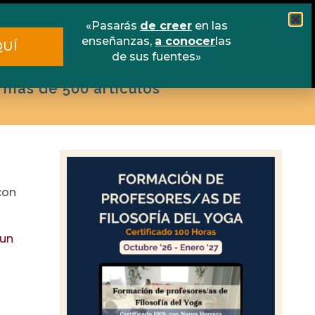
scuela online
Libros
Contacto
«Pasarás
de creer
en las
enseñanzas,
a conocer
las
QUÍ
de sus fuentes»
 más de 500 artículos
con
 un