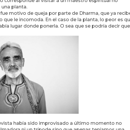
 corresponde al visitar a un maestro espiritual no
 una planta.
 fue motivo de queja por parte de Dharma, que ya recib
que le incomoda. En el caso de la planta, lo peor es q
abía lugar donde ponerla. O sea que se podría decir que
trevista había sido improvisado a último momento no
ilmadora ni un trípode sino que apenas teníamos una