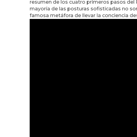
resumen de los cuatro primeros pasos del R
mayoría de las posturas sofisticadas no s
famosa metáfora de llevar la conciencia des