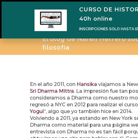
CURSO DE HISTOR
H
40h online
INSCRIPCIONES SOLO HASTA E
El blog de Naren Herrero sobr
filosofía
En el año 2011, con
Hansika
viajamos a New 
Sri Dharma Mittra
. La impresión fue tan p
consideramos a Dharma como nuestro mod
regresó a NYC en 2012 para realizar el cur
Yogui
”, algo que yo también hice en 2014.
Volviendo a 2011, ya estando en New York 
Dharma como material para una página we
entrevista con Dharma no es tan fácil porq