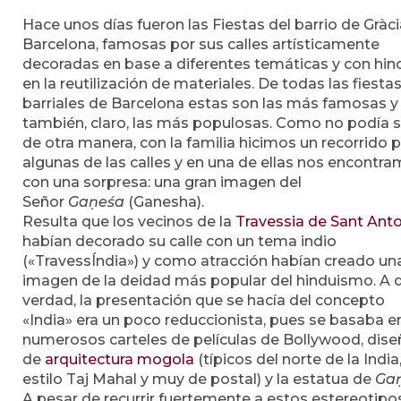
Hace unos días fueron las Fiestas del barrio de Gràc
Barcelona, famosas por sus calles artísticamente
decoradas en base a diferentes temáticas y con hin
en la reutilización de materiales. De todas las fiesta
barriales de Barcelona estas son las más famosas y
también, claro, las más populosas. Como no podía s
de otra manera, con la familia hicimos un recorrido 
algunas de las calles y en una de ellas nos encontr
con una sorpresa: una gran imagen del
Señor
Gaṇeśa
(Ganesha).
Resulta que los vecinos de la
Travessia de Sant Anto
habían decorado su calle con un tema indio
(«TravessÍndia») y como atracción habían creado un
imagen de la deidad más popular del hinduismo. A d
verdad, la presentación que se hacía del concepto
«India» era un poco reduccionista, pues se basaba e
numerosos carteles de películas de Bollywood, dis
de
arquitectura mogola
(típicos del norte de la India
estilo Taj Mahal y muy de postal) y la estatua de
Ga
A pesar de recurrir fuertemente a estos estereotipo