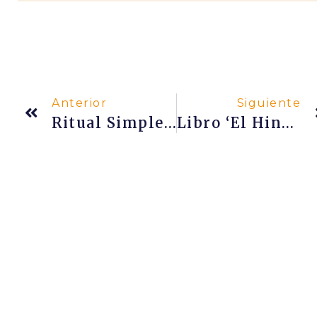
Anterior
Siguiente
Ritual Simple Para Adorar A Tu Deidad Favorita
Libro ‘El Hinduismo’ De Swami Satyānanda Saraswatī