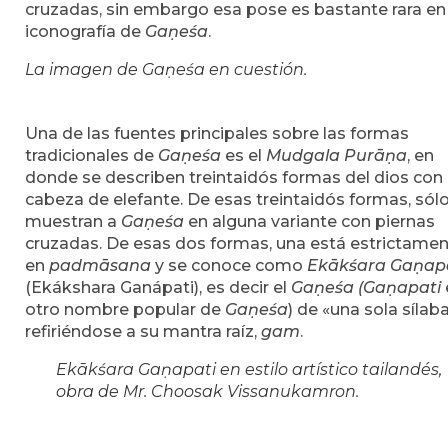
cruzadas, sin embargo esa pose es bastante rara en 
iconografía de
Gaṇeśa
.
La imagen de Gaṇeśa en cuestión.
Una de las fuentes principales sobre las formas
tradicionales de
Gaṇeśa
es el
Mudgala Purāṇa
, en
donde se describen treintaidós formas del dios con
cabeza de elefante. De esas treintaidós formas, sól
muestran a
Gaṇeśa
en alguna variante con piernas
cruzadas. De esas dos formas, una está estrictame
en
padmāsana
y se conoce como
Ekākśara Gaṇap
(Ekákshara Ganápati), es decir el
Gaṇeśa (Gaṇapati
otro nombre popular de
Gaṇeśa
) de «una sola sílaba
refiriéndose a su mantra raíz,
gam
.
Ekākśara Gaṇapati en estilo artístico tailandés,
obra de Mr. Choosak Vissanukamron.