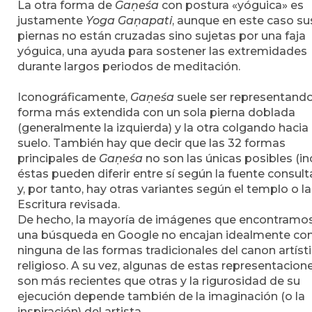
La otra forma de
Gaṇeśa
con postura «yóguica» es
justamente
Yoga
Gaṇapati
, aunque en este caso su
piernas no están cruzadas sino sujetas por una faja
yóguica, una ayuda para sostener las extremidades
durante largos periodos de meditación.
Iconográficamente,
Gaṇeśa
suele ser representand
forma más extendida con un sola pierna doblada
(generalmente la izquierda) y la otra colgando hacia 
suelo. También hay que decir que las 32 formas
principales de
Gaṇeśa
no son las únicas posibles (in
éstas pueden diferir entre sí según la fuente consul
y, por tanto, hay otras variantes según el templo o la
Escritura revisada.
De hecho, la mayoría de imágenes que encontramo
una búsqueda en Google no encajan idealmente co
ninguna de las formas tradicionales del canon artíst
religioso. A su vez, algunas de estas representacion
son más recientes que otras y la rigurosidad de su
ejecución depende también de la imaginación (o la
inspiración) del artista.