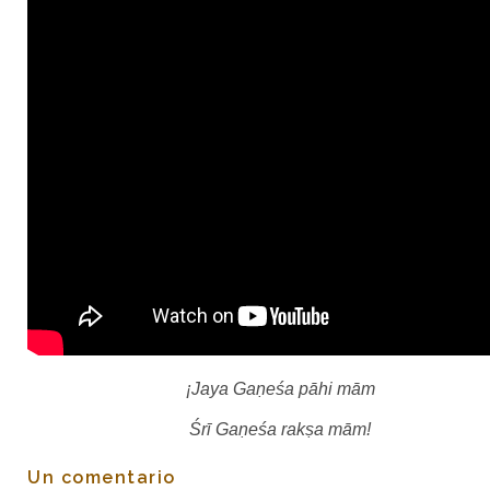
¡Jaya Gaṇeśa pāhi mām
Śrī Gaṇeśa rakṣa mām!
Un comentario