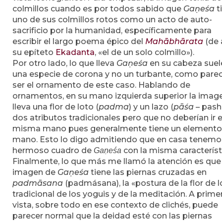
colmillos cuando es por todos sabido que
Gaṇeśa
t
uno de sus colmillos rotos como un acto de auto-
sacrificio por la humanidad, específicamente para
escribir el largo poema épico del
Mahābhārata
(de 
su epíteto
Ekadanta
, «el de un solo colmillo»).
Por otro lado, lo que lleva
Gaṇeśa
en su cabeza suel
una especie de corona y no un turbante, como pare
ser el ornamento de este caso. Hablando de
ornamentos, en su mano izquierda superior la imag
lleva una flor de loto (
padma
) y un lazo (
pāśa
– pasha
dos atributos tradicionales pero que no deberían ir e
misma mano pues generalmente tiene un elemento
mano. Esto lo digo admitiendo que en casa tenemo
hermoso cuadro de
con la misma característ
Gaṇeśa
Finalmente, lo que más me llamó la atención es que 
imagen de
Gaṇeśa
tiene las piernas cruzadas en
padmāsana
(padmásana), la «postura de la flor de l
tradicional de los yoguis y de la meditación. A prime
vista, sobre todo en ese contexto de clichés, puede
parecer normal que la deidad esté con las piernas