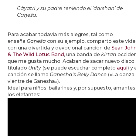
Gáyatri y su padre teniendo el ‘darshan’ de
Gaṇeśa.
Para acabar todavía más alegres, tal como
enseña
Gaṇeśa
con su ejemplo, comparto este víd
con una divertida y devocional canción de
Sean Joh
& The Wild Lotus Band
, una banda de
kirtan
occiden
que me gusta mucho. Acaban de sacar nuevo disco
titulado
Unity
(se puede escuchar completo
aquí
) y
canción se llama
Ganesha’s Belly Dance
(«La danza 
vientre de Ganesha»).
Ideal para niños, bailarines y, por supuesto, amantes
los elefantes: