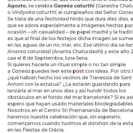
Agosto,
se celebra
Gaṇeśa caturthī
(Ganesha Chatu
o
Vināyaka caturthī
, el cumpleaños del Señor
Gaṇe
Se trata de una festividad hindú que dura diez días, e
que se adora especialmente a imágenes hechas par
ocasión – oh casualidad – de papel maché y la tradic
es que al final de los festejos dicha imagen se sume
en las aguas de un río, mar, etc. Ese último día se ll
Ananta caturdaśī
(Ananta Chaturdashi) y este año 
cae el 8 de Septiembre, luna llena.
Si quieres hacerle un ritual simple o no tan simple
a
Gaṇeśa
puedes leer este
post
con ideas. Por otro 
¿qué habrán hecho los vecinos de Travessia de Sant
Antoni con la estatua? ¿La estarán guardando para
lanzarla al mar en unos días y así hundir todos los
obstáculos en el fondo del mar barcelonés? Si es así
espero que hayan usado materiales biodegradable
Nosotros en el Centro Sri Premananda de Barcelon
haremos nuestra celebración que, sin esperarlo,
comenzamos cuando tuvimos el
darshan
de la est
en las Fiestas de Gràcia.