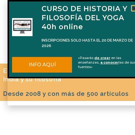
CURSO DE HISTORIA Y
FILOSOFÍA DEL YOGA
40h online
INSCRIPCIONES SOLO HASTA EL 20 DE MARZO DE
2026
«Pasarás
de creer
en las
enseñanzas,
a conocer
las de su
INFO AQUÍ
fuentes»
El blog de Naren Herrero sobre Yoga, la
India y su filosofía
Desde 2008 y con más de 500 artículos