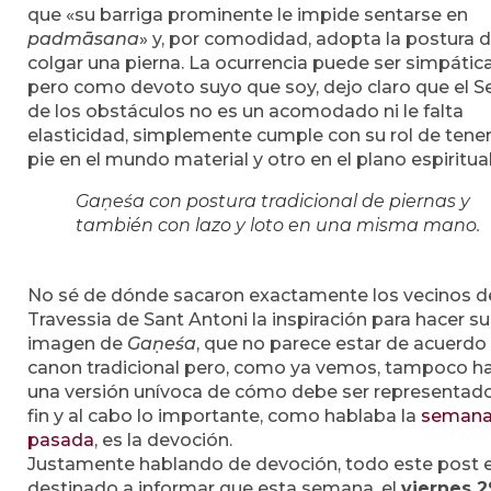
que «su barriga prominente le impide sentarse en
padmāsana
» y, por comodidad, adopta la postura 
colgar una pierna. La ocurrencia puede ser simpática
pero como devoto suyo que soy, dejo claro que el S
de los obstáculos no es un acomodado ni le falta
elasticidad, simplemente cumple con su rol de tene
pie en el mundo material y otro en el plano espiritual
Gaṇeśa con postura tradicional de piernas y
también con lazo y loto en una misma mano.
No sé de dónde sacaron exactamente los vecinos d
Travessia de Sant Antoni la inspiración para hacer su
imagen de
Gaṇeśa
, que no parece estar de acuerdo 
canon tradicional pero, como ya vemos, tampoco h
una versión unívoca de cómo debe ser representado
fin y al cabo lo importante, como hablaba la
seman
pasada
, es la devoción.
Justamente hablando de devoción, todo este post 
destinado a informar que esta semana, el
viernes 2