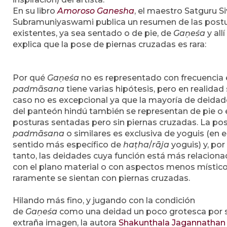
En su libro
Amoroso Ganesha
, el maestro Satguru S
Subramuniyaswami publica un resumen de las post
existentes, ya sea sentado o de pie, de
Gaṇeśa
y allí
explica que la pose de piernas cruzadas es rara:
Por qué
Gaṇeśa
no es representado con frecuencia
padmāsana
tiene varias hipótesis, pero en realidad
caso no es excepcional ya que la mayoría de deida
del panteón hindú también se representan de pie o 
posturas sentadas pero sin piernas cruzadas. La po
padmāsana
o similares es exclusiva de yoguis (en e
sentido más específico de
haṭha
/
rāja
yoguis) y, por
tanto, las deidades cuya función está más relacion
con el plano material o con aspectos menos místic
raramente se sientan con piernas cruzadas.
Hilando más fino, y jugando con la condición
de
Gaṇeśa
como una deidad un poco grotesca por 
extraña imagen, la autora
Shakunthala Jagannathan