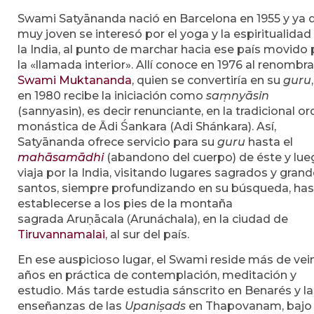
Swami Satyānanda nació en Barcelona en 1955 y ya 
muy joven se interesó por el yoga y la espiritualidad
la India, al punto de marchar hacia ese país movido 
la «llamada interior». Allí conoce en 1976 al renombr
Swami Muktananda
, quien se convertiría en su
guru
en 1980 recibe la iniciación como
saṃnyāsin
(sannyasin), es decir renunciante, en la tradicional o
monástica de Ādi Śankara (Adi Shánkara). Así,
Satyānanda ofrece servicio para su
guru
hasta el
mahāsamādhi
(abandono del cuerpo) de éste y lue
viaja por la India, visitando lugares sagrados y gran
santos, siempre profundizando en su búsqueda, has
establecerse a los pies de la montaña
sagrada Aruṇācala
Arunáchala), en la ciudad de
(
Tiruvannamalai
, al sur del país.
En ese auspicioso lugar, el Swami reside más de vei
años en práctica de contemplación, meditación y
estudio. Más tarde estudia sánscrito en Benarés y la
enseñanzas de las
Upaniṣads
en Thapovanam, bajo 