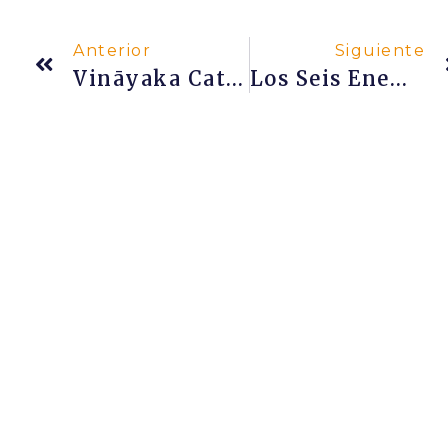
Anterior
Siguiente
Vināyaka Caturthī 2014 Y Las Piernas Cruzadas De Gaṇeśa
Los Seis Enemigos De La Evolución Espiritual