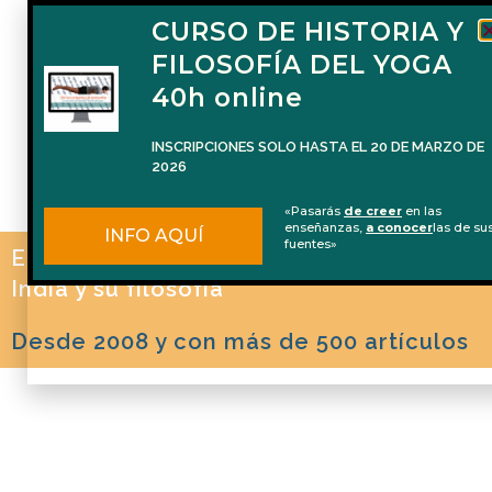
CURSO DE HISTORIA Y
FILOSOFÍA DEL YOGA
40h online
INSCRIPCIONES SOLO HASTA EL 20 DE MARZO DE
2026
«Pasarás
de creer
en las
enseñanzas,
a conocer
las de su
INFO AQUÍ
fuentes»
El blog de Naren Herrero sobre Yoga, la
India y su filosofía
Desde 2008 y con más de 500 artículos