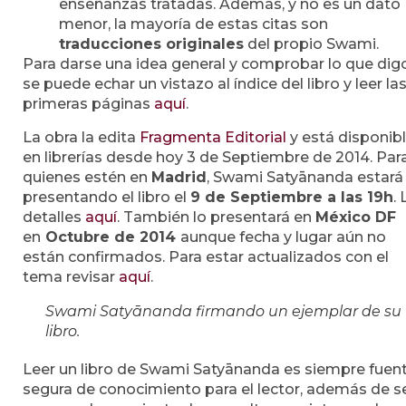
enseñanzas tratadas. Además, y no es un dato
menor, la mayoría de estas citas son
traducciones originales
del propio Swami.
Para darse una idea general y comprobar lo que dig
se puede echar un vistazo al índice del libro y leer la
primeras páginas
aquí
.
La obra la edita
Fragmenta Editorial
y está disponib
en librerías desde hoy 3 de Septiembre de 2014. Par
quienes estén en
Madrid
, Swami Satyānanda estará
presentando el libro el
9 de Septiembre a las 19h
.
detalles
aquí
. También lo presentará en
México DF
en
Octubre de 2014
aunque fecha y lugar aún no
están confirmados. Para estar actualizados con el
tema revisar
aquí
.
Swami Satyānanda firmando un ejemplar de su
libro.
Leer un libro de Swami Satyānanda es siempre fuen
segura de conocimiento para el lector, además de s