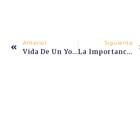
Anterior
Siguiente
Vida De Un Yogui Con Sri Dharma Mittra
La Importancia De Obedecer Al Guru