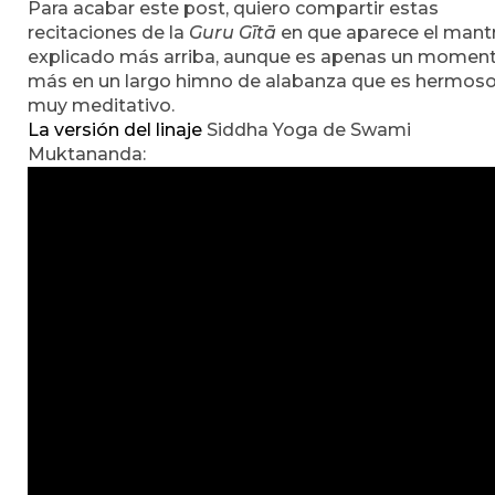
Para acabar este post, quiero compartir estas
recitaciones de la
Guru Gītā
en que aparece el mant
explicado más arriba, aunque es apenas un momen
más en un largo himno de alabanza que es hermoso
muy meditativo.
La versión del linaje
Siddha Yoga de Swami
Muktananda: