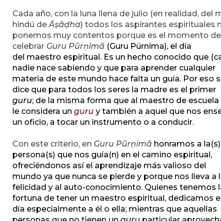
Cada año, con la luna llena de julio (en realidad, del
hindú de
Āṣāḍha
) todos los aspirantes espirituales 
ponemos muy contentos porque es el momento de
celebrar
Guru Pūrṇimā
(Guru Púrnima), el día
del maestro espiritual. Es un hecho conocido que (ca
nadie nace sabiendo y que para aprender cualquier
materia de este mundo hace falta un guía. Por eso 
dice que para todos los seres la madre es el primer
guru
; de la misma forma que al maestro de escuela
le considera un
guru
y también a aquel que nos ens
un oficio, a tocar un instrumento o a conducir.
Con este criterio, en
Guru Pūrṇimā
honramos a la(s)
persona(s) que nos guía(n) en el camino espiritual,
ofreciéndonos así el aprendizaje más valioso del
mundo ya que nunca se pierde y porque nos lleva a 
felicidad y al auto-conocimiento. Quienes tenemos l
fortuna de tener un maestro espiritual, dedicamos 
día especialmente a él o ella; mientras que aquellas
personas que no tienen un
guru
particular aprovech