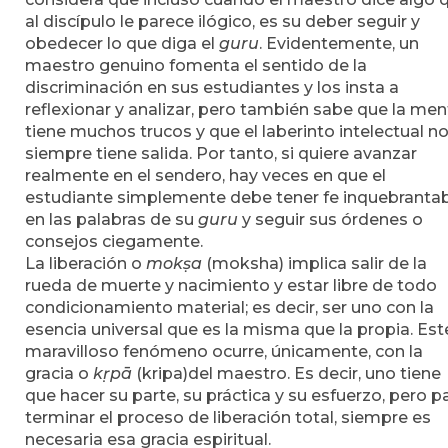
al discípulo le parece ilógico, es su deber seguir y
obedecer lo que diga el
guru
. Evidentemente, un
maestro genuino fomenta el sentido de la
discriminación en sus estudiantes y los insta a
reflexionar y analizar, pero también sabe que la men
tiene muchos trucos y que el laberinto intelectual n
siempre tiene salida. Por tanto, si quiere avanzar
realmente en el sendero, hay veces en que el
estudiante simplemente debe tener fe inquebranta
en las palabras de su
guru
y seguir sus órdenes o
consejos ciegamente.
La liberación o
mok
ṣ
a
(moksha) implica salir de la
rueda de muerte y nacimiento y estar libre de todo
condicionamiento material; es decir, ser uno con la
esencia universal que es la misma que la propia. Est
maravilloso fenómeno ocurre, únicamente, con la
gracia o
k
ṛ
pā
(kripa)del maestro. Es decir, uno tiene
que hacer su parte, su práctica y su esfuerzo, pero p
terminar el proceso de liberación total, siempre es
necesaria esa gracia espiritual.