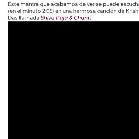
Este mantra que acabamos de ver se puede escuch
(en el minuto 2:05) en una hermosa canción de Kris
Das llamada
Shiva Puja & Chant
: