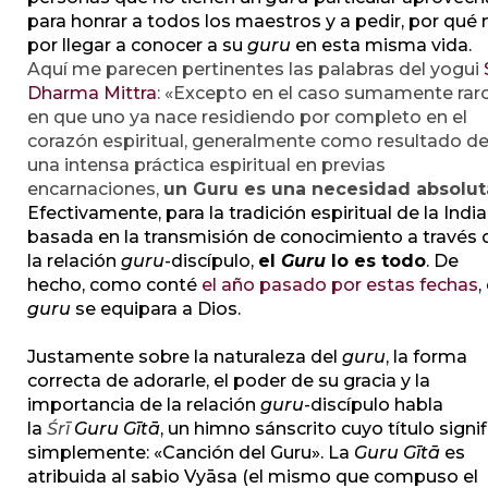
para honrar a todos los maestros y a pedir, por qué 
por llegar a conocer a su
guru
en esta misma vida.
Aquí me parecen pertinentes las palabras del yogui
Dharma Mittra
: «Excepto en el caso sumamente rar
en que uno ya nace residiendo por completo en el
corazón espiritual, generalmente como resultado d
una intensa práctica espiritual en previas
encarnaciones,
un Guru es una necesidad absolut
Efectivamente, para la tradición espiritual de la India
basada en la transmisión de conocimiento a través 
la relación
guru
-discípulo,
el
Guru
lo es todo
. De
hecho, como conté
el año pasado por estas fechas
,
guru
se equipara a Dios.
Justamente sobre la naturaleza del
guru
, la forma
correcta de adorarle, el poder de su gracia y la
importancia de la relación
guru
-discípulo habla
la
Śrī
Guru Gītā
, un himno sánscrito cuyo título signif
simplemente: «Canción del Guru». La
Guru Gītā
es
atribuida al sabio Vyāsa (el mismo que compuso el