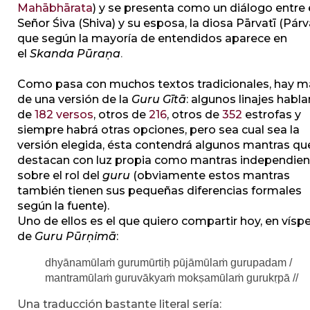
Mahābhārata
) y se presenta como un diálogo entre 
Señor Śiva (Shiva) y su esposa, la diosa Pārvatī (Párva
que según la mayoría de entendidos aparece en
el
Skanda Pūraṇa
.
Como pasa con muchos textos tradicionales, hay m
de una versión de la
Guru Gītā
: algunos linajes habla
de
182 versos
, otros de
216
, otros de
352
estrofas y
siempre habrá otras opciones, pero sea cual sea la
versión elegida, ésta contendrá algunos mantras qu
destacan con luz propia como mantras independien
sobre el rol del
guru
(obviamente estos mantras
también tienen sus pequeñas diferencias formales
según la fuente).
Uno de ellos es el que quiero compartir hoy, en vísp
de
Guru Pūrṇimā
:
dhyānamūlaṁ gurumūrtiḥ pūjāmūlaṁ gurupadam /
mantramūlaṁ guruvākyaṁ mokṣamūlaṁ gurukṛpā //
Una traducción bastante literal sería: