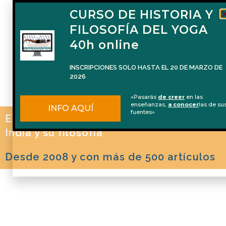
CURSO DE HISTORIA Y
FILOSOFÍA DEL YOGA
40h online
INSCRIPCIONES SOLO HASTA EL 20 DE MARZO DE
2026
«Pasarás
de creer
en las
enseñanzas,
a conocer
las de su
INFO AQUÍ
fuentes»
El blog de Naren Herrero sobre Yoga, la
India y su filosofía
Desde 2008 y con más de 500 artículos