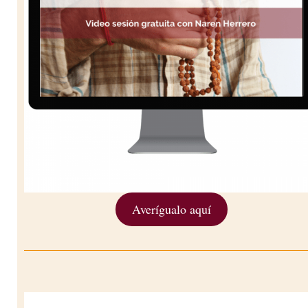
Averígualo aquí