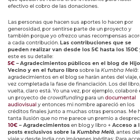
efectivo el cobro de las donaciones.
Las personas que hacen sus aportes lo hacen por
generosidad, por sentirse parte de un proyecto y
también porque yo ofrezco unas recompensas aco
a cada contribución.
Las contribuciones que se
pueden realizar van desde los 5€ hasta los 150€
este es su detalle:
5€
–
Agradecimientos
públicos
en el blog de Hij
Vecino y en el futuro libro
sobre la
Kumbha Melā
:
agradecimientos en el blog se harán antes del viaje,
vez completada la fase de financiación. Los del libro,
vuelta, claro está. Yo una vez, por ejemplo, colaboré
un proyecto de
crowdfunding
para un
documental
audiovisual
y entonces mi nombre apareció en los
créditos finales junto a muchas otras personas. Me 
tanta ilusión que no me parece un premio a despreci
10€
– Agradecimientos
en blog y libro +
Acceso a 
posts exclusivos
sobre la
Kumbha Melā
, antes del
viaje y desde India con imágenes inéditas: Para acc