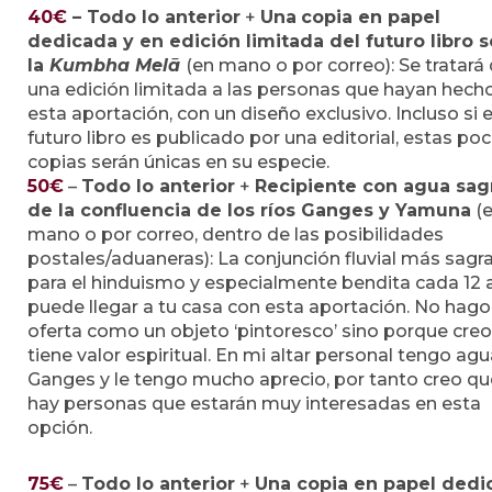
40€
–
Todo lo anterior
+
Una
copia en papel
dedicada y en edición limitada del futuro libro 
la
Kumbha Melā
(en mano o por correo): Se tratará
una edición limitada a las personas que hayan hech
esta aportación, con un diseño exclusivo. Incluso si e
futuro libro es publicado por una editorial, estas po
copias serán únicas en su especie.
50€
–
Todo lo anterior
+
Recipiente con agua sag
de la confluencia de los ríos Ganges y Yamuna
(
mano o por correo, dentro de las posibilidades
postales/aduaneras): La conjunción fluvial más sagr
para el hinduismo y especialmente bendita cada 12
puede llegar a tu casa con esta aportación. No hago
oferta como un objeto ‘pintoresco’ sino porque cre
tiene valor espiritual. En mi altar personal tengo agu
Ganges y le tengo mucho aprecio, por tanto creo qu
hay personas que estarán muy interesadas en esta
opción.
75€
–
Todo lo anterior
+
Una
copia en papel dedi