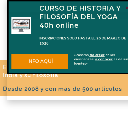
FORMACIÓN DE
CURSO DE HISTORIA Y
PROFESORES DE
FILOSOFÍA DEL YOGA
FILOSOFÍA DEL YOGA
40h online
(100 horas)
INSCRIPCIONES SOLO HASTA EL 20 DE MARZO DE
Del 2 de octubre de 2026 al 22 de ener
2026
de 2027
«Pasarás
de creer
en las
enseñanzas,
a conocer
las de su
La formación en español que te prepara
INFO AQUÍ
fuentes»
para impartir Filosofía del Yoga de man
El blog de Naren Herrero sobre Yoga, la
INFO AQUÍ
profesional
India y su filosofía
Desde 2008 y con más de 500 artículos