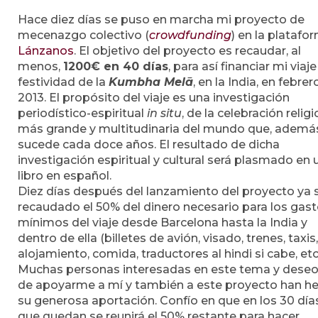
Hace diez días se puso en marcha mi proyecto de
mecenazgo colectivo (
crowdfunding
) en la platafo
Lánzanos
. El objetivo del proyecto es recaudar, al
menos,
1200€ en 40 días
, para así financiar mi viaje
festividad de la
Kumbha Melā
, en la India, en febrer
2013. El propósito del viaje es una investigación
periodístico-espiritual
in situ
, de la celebración relig
más grande y multitudinaria del mundo que, ademá
sucede cada doce años. El resultado de dicha
investigación espiritual y cultural será plasmado en 
libro en español.
Diez días después del lanzamiento del proyecto ya 
recaudado el 50% del dinero necesario para los gas
mínimos del viaje desde Barcelona hasta la India y
dentro de ella (billetes de avión, visado, trenes, taxis,
alojamiento, comida, traductores al hindi si cabe, etc.
Muchas personas interesadas en este tema y dese
de apoyarme a mí y también a este proyecto han h
su generosa aportación. Confío en que en los 30 día
que quedan se reunirá el 50% restante para hacer