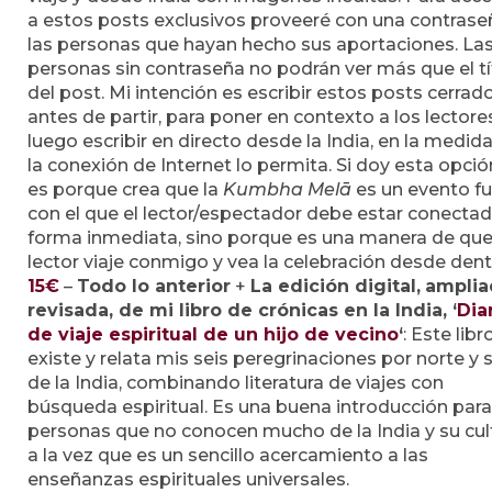
a estos posts exclusivos proveeré con una contrase
las personas que hayan hecho sus aportaciones. La
personas sin contraseña no podrán ver más que el tí
del post. Mi intención es escribir estos posts cerrad
antes de partir, para poner en contexto a los lectores
luego escribir en directo desde la India, en la medid
la conexión de Internet lo permita. Si doy esta opci
es porque crea que la
Kumbha Melā
es un evento f
con el que el lector/espectador debe estar conecta
forma inmediata, sino porque es una manera de que
lector viaje conmigo y vea la celebración desde dent
15€
–
Todo lo anterior
+
La edición digital,
amplia
revisada, de mi libro de crónicas en la India,
‘
Dia
de viaje espiritual de un hijo de vecino
‘
: Este libr
existe y relata mis seis peregrinaciones por norte y 
de la India, combinando literatura de viajes con
búsqueda espiritual. Es una buena introducción para
personas que no conocen mucho de la India y su cult
a la vez que es un sencillo acercamiento a las
enseñanzas espirituales universales.