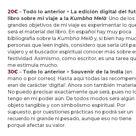
20€
–
Todo lo anterior
+
La
edición digital del fu
libro sobre mi viaje a la
Kumbha Melā
: Uno de los
grandes objetivos de mi viaje es experimentar lo qu
será el material del libro. En español hay muy poca
bibliografía sobre la
Kumbha Melā
y, si bien hay mu
personas que leen inglés, considero que sería útil par
viajero y el buscador espiritual conocer más sobre e
festividad. Asimismo, como escritor, es una tarea q
me estimula mucho.
30€
–
Todo lo anterior
+
Souvenir de la India
(en
mano o por correo): Hasta aquí todas las recompen
eran de carácter ‘digital’. Ahora son también ‘material
No puedo precisar exactamente qué será, pues no l
tengo en mi poder aún. De todos modos será algún
objeto tangible y con simbolismo espiritual. Por
supuesto, por cuestiones prácticas no podrá ser un
recuerdo ni grande ni pesado, aunque eso no tiene
porqué afectar su valor.