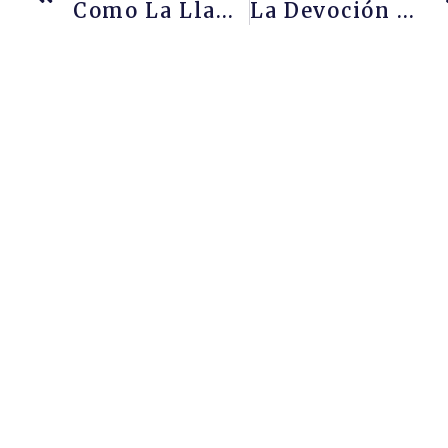
Como La Llama De Una Vela En Un Lugar Sin Viento
La Devoción Y Las Perlas De La Sabiduría