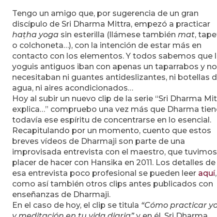
Tengo un amigo que, por sugerencia de un gran
discípulo de Sri Dharma Mittra, empezó a practicar
haṭha yoga
sin esterilla (llámese también
mat
, tap
o colchoneta…), con la intención de estar más en
contacto con los elementos. Y todos sabemos que 
yoguis antiguos iban con apenas un taparrabos y no
necesitaban ni guantes antideslizantes, ni botellas 
agua, ni aires acondicionados…
Hoy al subir un nuevo clip de la serie “Sri Dharma Mit
explica…” compruebo una vez más que Dharma tien
todavía ese espíritu de concentrarse en lo esencial.
Recapitulando por un momento, cuento que estos
breves vídeos de Dharmaji son parte de una
improvisada entrevista con el maestro, que tuvimos
placer de hacer con Hansika en 2011. Los detalles de
esa entrevista poco profesional se pueden leer
aquí
,
como así también otros clips antes publicados con
enseñanzas de Dharmaji.
En el caso de hoy, el clip se titula
“Cómo practicar y
y meditación en tu vida diaria”
y en él, Sri Dharma