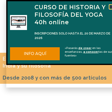
CURSO DE HISTORIA Y
FILOSOFÍA DEL YOGA
40h online
INSCRIPCIONES SOLO HASTA EL 20 DE MARZO DE
2026
«Pasarás
de creer
en las
enseñanzas,
a conocer
las de su
INFO AQUÍ
fuentes»
El blog de Naren Herrero sobre Yoga, la
India y su filosofía
Desde 2008 y con más de 500 artículos