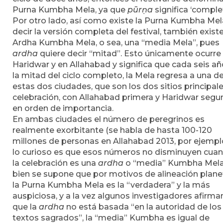
Purna Kumbha Mela, ya que
pūrṇa
significa ‘complet
Por otro lado, así como existe la Purna Kumbha Mel
decir la versión completa del festival, también exist
Ardha Kumbha Mela, o sea, una “media Mela”, pues
ardha
quiere decir “mitad”. Esto únicamente ocurre
Haridwar y en Allahabad y significa que cada seis añ
la mitad del ciclo completo, la Mela regresa a una d
estas dos ciudades, que son los dos sitios principal
celebración, con Allahabad primera y Haridwar seg
en orden de importancia.
En ambas ciudades el número de peregrinos es
realmente exorbitante (se habla de hasta 100-120
millones de personas en Allahabad 2013, por ejempl
lo curioso es que esos números no disminuyen cua
la celebración es una
ardha
o “media” Kumbha Mela.
bien se supone que por motivos de alineación plane
la Purna Kumbha Mela es la “verdadera” y la más
auspiciosa, y a la vez algunos investigadores afirma
que la
ardha
no está basada “en la autoridad de los
textos sagrados”, la “media” Kumbha es igual de