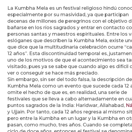
La Kumbha Mela es un festival religioso hindú cono
especialmente por su masividad, ya que participan
decenas de millones de peregrinos con el objetivo 
bañarse en los ríos sagrados y entrar en contacto c
personas santas y maestros espirituales. Entre los v
eslóganes que describen la Kumbha Mela, existe un
que dice que la multitudinaria celebración ocurre “c
12 años”. Esta discontinuidad temporal es, justamen
uno de los motivos de que el acontecimiento sea ta
visitado, pues ya se sabe que cuando algo es difícil 
ver o conseguir se hace más preciado.
Sin embargo, sin ser del todo falsa, la descripción de
Kumbha Mela como un evento que sucede cada 12 
omite el hecho de que es, en realidad, una serie de
festivales que se lleva a cabo alternadamente en cu
puntos sagrados de la India: Haridwar, Allahabad,
Ná
y Ujjain. Por tanto, cada 12 años regresa al mismo sit
pero entre la Kumbha en un lugar y la Kumbha en ot
pasan, como mucho, tres años. Cuando se complet
ciclo de doce años, entonces el festival se denomin