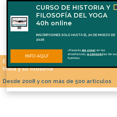
CURSO DE HISTORIA Y
FILOSOFÍA DEL YOGA
40h online
INSCRIPCIONES SOLO HASTA EL 20 DE MARZO DE
2026
«Pasarás
de creer
en las
enseñanzas,
a conocer
las de su
INFO AQUÍ
fuentes»
El blog de Naren Herrero sobre Yoga, la
India y su filosofía
Desde 2008 y con más de 500 artículos