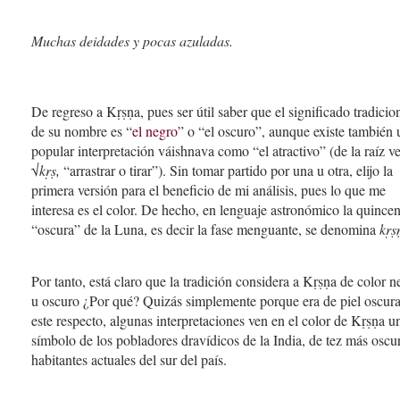
Muchas deidades y pocas azuladas.
De regreso a Kṛṣṇa, pues ser útil saber que el significado tradicio
de su nombre es “
el negro
” o “el oscuro”, aunque existe también 
popular interpretación váishnava como “el atractivo” (de la raíz v
√
kṛṣ,
“arrastrar o tirar”). Sin tomar partido por una u otra, elijo la
primera versión para el beneficio de mi análisis, pues lo que me
interesa es el color. De hecho, en lenguaje astronómico la quince
“oscura” de la Luna, es decir la fase menguante, se denomina
kṛṣ
Por tanto, está claro que la tradición considera a Kṛṣṇa de color n
u oscuro ¿Por qué? Quizás simplemente porque era de piel oscura
este respecto, algunas interpretaciones ven en el color de Kṛṣṇa u
símbolo de los pobladores dravídicos de la India, de tez más oscu
habitantes actuales del sur del país.