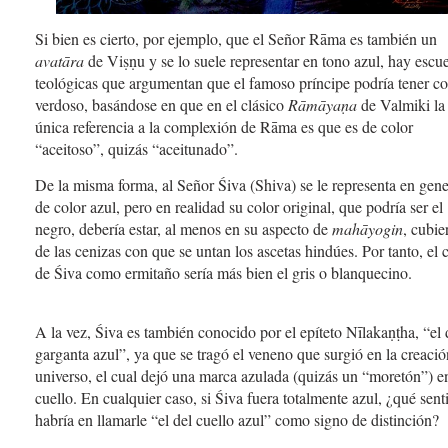
Si bien es cierto, por ejemplo, que el Señor Rāma es también un
avatāra
de Viṣṇu y se lo suele representar en tono azul, hay escu
teológicas que argumentan que el famoso príncipe podría tener co
verdoso, basándose en que en el clásico
Rāmāyaṇa
de Valmiki la
única referencia a la complexión de Rāma es que es de color
“aceitoso”, quizás “aceitunado”.
De la misma forma, al Señor Śiva (Shiva) se le representa en gene
de color azul, pero en realidad su color original, que podría ser el
negro, debería estar, al menos en su aspecto de
mahāyogin
, cubie
de las cenizas con que se untan los ascetas hindúes. Por tanto, el 
de Śiva como ermitaño sería más bien el gris o blanquecino.
A la vez, Śiva es también conocido por el epíteto Nīlakaṇṭha, “el 
garganta azul”, ya que se tragó el veneno que surgió en la creació
universo, el cual dejó una marca azulada (quizás un “moretón”) e
cuello. En cualquier caso, si Śiva fuera totalmente azul, ¿qué sent
habría en llamarle “el del cuello azul” como signo de distinción?