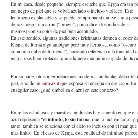
En mi casa, desde pequeño, siempre escuché que Kṛṣṇa era tan p
tan negro de piel que se volvía azulado o incluso violáceo. Este
fenómeno es plausible y se puede comprobar si uno ve a una per
de raza negra o marrón (“brown”, como dicen los indios de sí
mismos) con su color de piel bien acentuado.
En este sentido, algunas tradiciones krishnaítas definen el color d
Kṛṣṇa, de forma algo ambigua pero muy hermosa, como “oscuro
como una nube de tormenta”, haciendo referencia a la tonalidad c
negra, más bien violácea, que adquiere una nube cargada de lluvi
Por su parte, otras interpretaciones modernas no hablan del color 
piel, sino de un
aura azul
que expresa su energía en ese color. En
cualquier caso, ¿qué simboliza el azul en este contexto?
Entre los estudiosos y maestros hinduistas hay acuerdo en que el 
el infinito, lo sin forma
azul representa “
, que lo incluye todo” y, 
tanto, también se relaciona con el cielo (o incluso con el mar, que
más finito). En el caso de Kṛṣṇa, esta cualidad de infinitud parece