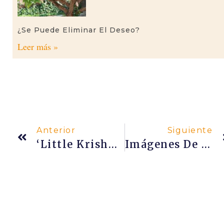
¿Se Puede Eliminar El Deseo?
Leer más »
Anterior
Siguiente
‘Little Krishna’, Una Serie Animada No Solo Para Niños
Imágenes De La Kumbha Mela De Náshik 2015