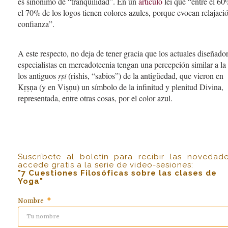
es sinónimo de “tranquilidad”. En un
artículo
leí que “entre el 6
el 70% de los logos tienen colores azules, porque evocan relajaci
confianza”.
A este respecto, no deja de tener gracia que los actuales diseñado
especialistas en mercadotecnia tengan una percepción similar a la
los antiguos
ṛṣi
(rishis, “sabios”) de la antigüedad, que vieron en
Kṛṣṇa (y en Viṣṇu) un símbolo de la infinitud y plenitud Divina,
representada, entre otras cosas, por el color azul.
Suscríbete al boletín para recibir las novedad
accede gratis a la serie de video-sesiones:
"7 Cuestiones Filosóficas sobre las clases de
Yoga"
Nombre