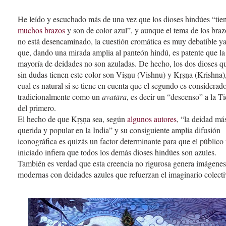
He leído y escuchado más de una vez que los dioses hindúes “tie
muchos brazos
y son de color azul”, y aunque el tema de los braz
no está desencaminado, la cuestión cromática es muy debatible y
que, dando una mirada amplia al panteón hindú, es patente que la
mayoría de deidades no son azuladas. De hecho, los dos dioses q
sin dudas tienen este color son Viṣṇu (Vishnu) y Kṛṣṇa (Krishna),
cual es natural si se tiene en cuenta que el segundo es considerad
tradicionalmente como un
avatāra
, es decir un “descenso” a la Ti
del primero.
El hecho de que Kṛṣṇa sea, según
algunos autores
, “la deidad má
querida y popular en la India” y su consiguiente amplia difusión
iconográfica es quizás un factor determinante para que el público
iniciado infiera que todos los demás dioses hindúes son azules.
También es verdad que esta creencia no rigurosa genera imágenes
modernas con deidades azules que refuerzan el imaginario colecti