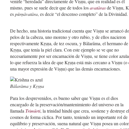
venirle “heredada” directamente de Viṣṇu, que en realidad es él
mismo, pues se suele decir que de todos los
avatāras
de Viṣṇu, K
es
pūrṇāvatāra
, es decir “el descenso completo” de la Divinidad.
De hecho, una historia tradicional cuenta que Viṣṇu se arrancó d
pelos de la cabeza, uno moreno y otro rubio, y de ellos nacieron
respectivamente Kṛṣṇa, de tez oscura, y Bālarāma, el hermano de
Kṛṣṇa, que tenía la piel clara. Con este ejemplo se ve que no
necesariamente por ser encarnación de Viṣṇu, se tiene color azula
lo que refuerza la idea de que Kṛṣṇa está más cercano a Viṣṇu (o 
una mayor expresión de Viṣṇu) que las demás encarnaciones.
Bālarāma y Kṛṣṇa
Para los desprevenidos, es bueno saber que Viṣṇu es el dios
encargado de la preservación/mantenimiento del universo en la
llamada
Trimūrti
, la trinidad hindú que crea, sostiene y destruye e
cosmos de forma cíclica. Por tanto, teniendo un importante rol de
equilibrio y preservación, suena natural que Viṣṇu posea un colo