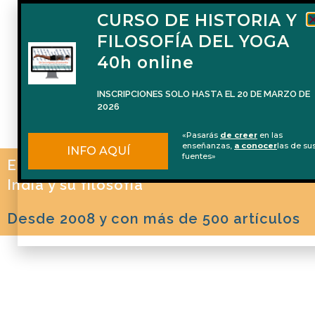
CURSO DE HISTORIA Y
FILOSOFÍA DEL YOGA
40h online
INSCRIPCIONES SOLO HASTA EL 20 DE MARZO DE
2026
«Pasarás
de creer
en las
enseñanzas,
a conocer
las de su
INFO AQUÍ
fuentes»
El blog de Naren Herrero sobre Yoga, la
India y su filosofía
Desde 2008 y con más de 500 artículos