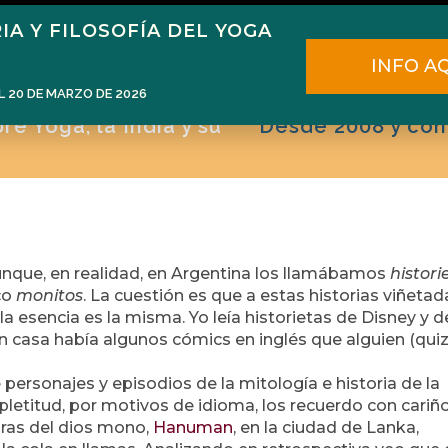
IA Y FILOSOFÍA DEL YOGA
ome
Narén Herrero
Blog
Cursos
E
INFO A
L 20 DE MARZO DE 2026
e Yoga, la India y su
Desde 2008 y con
nque, en realidad, en Argentina los llamábamos
histori
co
monitos
. La cuestión es que a estas historias viñetad
a esencia es la misma. Yo leía historietas de Disney y d
en casa había algunos cómics en inglés que alguien (qui
 personajes y episodios de la mitología e historia de la
letitud, por motivos de idioma, los recuerdo con cariño
uras del dios mono,
Hanuman
, en la ciudad de Lanka,