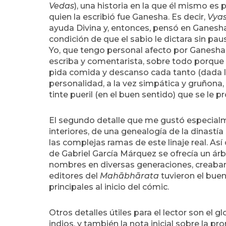
Vedas
), una historia en la que él mismo es p
quien la escribió fue Ganesha. Es decir,
Vya
ayuda Divina y, entonces, pensó en Ganesha
condición de que el sabio le dictara sin pau
Yo, que tengo personal afecto por Ganesha, 
escriba y comentarista, sobre todo porque l
pida comida y descanso cada tanto (dada la
personalidad, a la vez simpática y gruñona
tinte pueril (en el buen sentido) que se le pr
El segundo detalle que me gustó especialme
interiores, de una genealogía de la dinastía
las complejas ramas de este linaje real. As
de Gabriel García Márquez se ofrecía un ár
nombres en diversas generaciones, creaban 
editores del
Mahābhārata
tuvieron el buen
principales al inicio del cómic.
Otros detalles útiles para el lector son el 
indios, y también la nota inicial sobre la pr