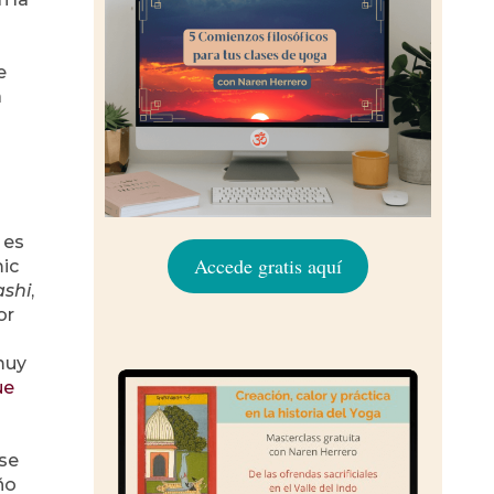
e
a
 es
Accede gratis aquí
mic
ashi
,
or
muy
ue
se
año