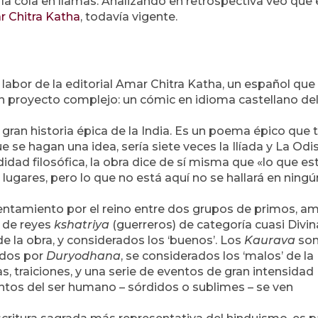
 la cola en llamas. Analizando en retrospectiva veo que
 Chitra Katha
, todavía vigente.
a labor de la editorial Amar Chitra Katha, un español que
 un proyecto complejo: un cómic en idioma castellano de
a gran historia épica de la India. Es un poema épico que 
e se hagan una idea, sería siete veces la Ilíada y La Odi
idad filosófica, la obra dice de sí misma que «lo que es
ugares, pero lo que no está aquí no se hallará en ningú
frentamiento por el reino entre dos grupos de primos, 
je de reyes
kshatriya
(guerreros) de categoría cuasi Divin
 la obra, y considerados los ‘buenos’. Los
Kaurava
son
ados por
Duryodhana
, se considerados los ‘malos’ de la
zas, traiciones, y una serie de eventos de gran intensidad
ntos del ser humano – sórdidos o sublimes – se ven