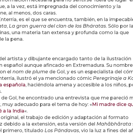
e, a la vez, está impregnada del conocimiento y la
ne, al menos, dos caras.
Enterría, es el que se encuentra, también, en la impecabl
ata
,
La gran guerra del clan de los Bháratas
. Sólo por l
ginas, una materia tan extensa y profunda como la que
le la pena.
 del artista y dibujante encargado tanto de la ilustración
un español aunque afincado en Extremadura. Su nombre
on el
nom de plume
de Gol, y es un especialista del có
Enterría, ilustró el ya mencionado cómic
Peregrinaje a K
ia española
, haciéndola amena y accesible a los niños, p
.
d de Gol, he encontrado una entrevista que me pareció 
r, muy adecuado para el tema de hoy: «
Mi madre dice q
 a la India
«.
original, el trabajo de edición y adaptación al formato
z debido a la extensión, esta versión del
Mahābhārata
l primero, titulado
Los Pándavas
, vio la luz a fines del 