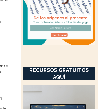
arte
r
a
or
mente
RECURSOS GRATUITOS
o
AQUÍ
an
n la