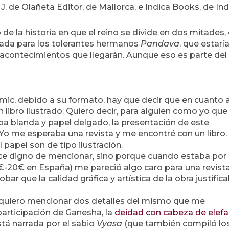
J. de Olañeta Editor, de Mallorca, e Indica Books, de Ind
 la historia en que el reino se divide en dos mitades,
gnada para los tolerantes hermanos
Pandava
, que estarí
os acontecimientos que llegarán. Aunque eso es parte del
mic, debido a su formato, hay que decir que en cuanto 
libro ilustrado. Quiero decir, para alguien como yo que
apa blanda y papel delgado, la presentación de este
o me esperaba una revista y me encontré con un libro.
 papel son de tipo ilustración.
ce digno de mencionar, sino porque cuando estaba por
8€-20€ en España) me pareció algo caro para una revista
 que la calidad gráfica y artística de la obra justific
 quiero mencionar dos detalles del mismo que me
participación de Ganesha, la
deidad con cabeza de elef
tá narrada por el sabio
Vyasa
(que también compiló lo