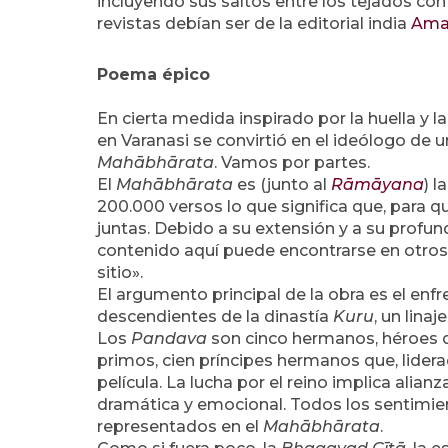
incluyendo sus saltos entre los tejados con
revistas debían ser de la editorial india
Amar
Poema épico
En cierta medida inspirado por la huella y l
en Varanasi se convirtió en el ideólogo de
Mahābhārata
. Vamos por partes.
El
Mahābhārata
es (junto al
Rāmāyana
) l
200.000 versos lo que significa que, para qu
juntas. Debido a su extensión y a su profund
contenido aquí puede encontrarse en otros l
sitio».
El argumento principal de la obra es el en
descendientes de la dinastía
Kuru
, un lina
Los
Pandava
son cinco hermanos, héroes de
primos, cien príncipes hermanos que, lider
película. La lucha por el reino implica alian
dramática y emocional. Todos los sentimie
representados en el
Mahābhārata
.