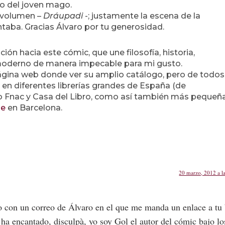
ro del joven mago.
o volumen –
Dráupadi
-; justamente la escena de la
taba. Gracias Álvaro por tu generosidad.
ión hacia este cómic, que une filosofía, historia,
je moderno de manera impecable para mi gusto.
 página web donde ver su amplio catálogo, pero de todos
en diferentes librerías grandes de España (de
 Fnac y Casa del Libro, como así también más pequeña
ie
en Barcelona.
20 marzo, 2012 a l
o con un correo de Álvaro en el que me manda un enlace a tu
 ha encantado, disculpà, yo soy Gol el autor del cómic bajo lo