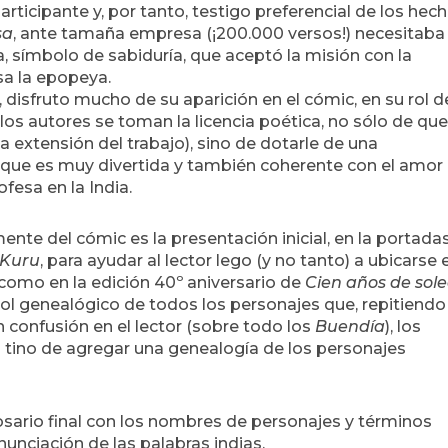
articipante y, por tanto, testigo preferencial de los hech
sa
, ante tamaña empresa (¡200.000 versos!) necesitaba
, símbolo de sabiduría, que aceptó la misión con la
sa la epopeya.
disfruto mucho de su aparición en el cómic, en su rol d
os autores se toman la licencia poética, no sólo de que
 extensión del trabajo), sino de dotarle de una
, que es muy divertida y también coherente con el amor
ofesa en la India.
nte del cómic es la presentación inicial, en la portada
Kuru
, para ayudar al lector lego (y no tanto) a ubicarse 
í como en la edición 40º aniversario de
Cien años de sol
bol genealógico de todos los personajes que, repitiendo
confusión en el lector (sobre todo los
Buendía
), los
 tino de agregar una genealogía de los personajes
glosario final con los nombres de personajes y términos
onunciación de las palabras indias.