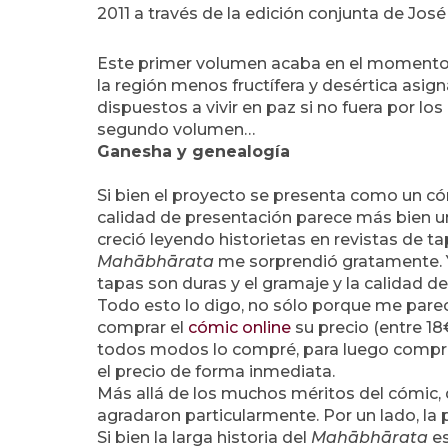
2011 a través de la edición conjunta de José 
Este primer volumen acaba en el momento de
la región menos fructífera y desértica asi
dispuestos a vivir en paz si no fuera por l
segundo volumen…
Ganesha y genealogía
Si bien el proyecto se presenta como un có
calidad de presentación parece más bien un 
creció leyendo historietas en revistas de t
Mahābhārata
me sorprendió gratamente. Y
tapas son duras y el gramaje y la calidad del
Todo esto lo digo, no sólo porque me pare
comprar el
cómic online
su precio (entre 1
todos modos lo compré, para luego comprobar
el precio de forma inmediata.
Más allá de los muchos méritos del cómic,
agradaron particularmente. Por un lado, la 
Si bien la larga historia del
Mahābhārata
es