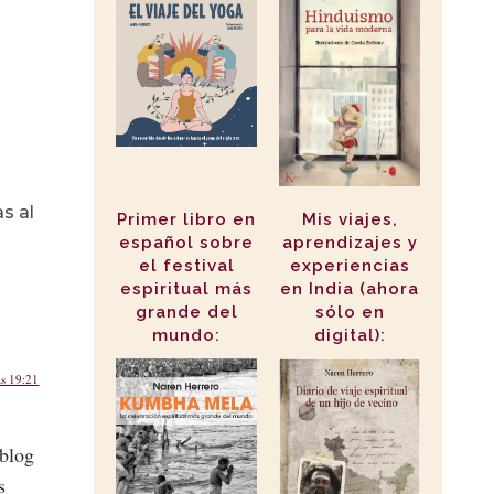
s al
Primer libro en
Mis viajes,
español sobre
aprendizajes y
el festival
experiencias
espiritual más
en India (ahora
grande del
sólo en
mundo:
digital):
as 19:21
 blog
s