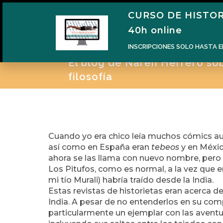
CURSO DE HISTOR
H
40h online
INSCRIPCIONES SOLO HASTA E
El blog de Naren Herrero sobr
filosofía
Cuando yo era chico leía muchos cómics au
así como en España eran
tebeos
y en Méxi
ahora se las llama con nuevo nombre, pero l
Los Pitufos, como es normal, a la vez que 
mi tío Murali) habría traído desde la India.
Estas revistas de historietas eran acerca de
India. A pesar de no entenderlos en su comp
particularmente un ejemplar con las avent