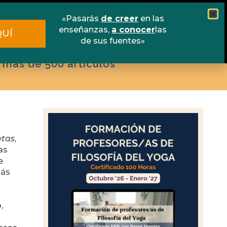
scuela online
Libros
Contacto
«Pasarás
de creer
en las
enseñanzas,
a conocer
las
QUÍ
de sus fuentes»
 más de 500 artículos
etas
,
as
e
zás
,