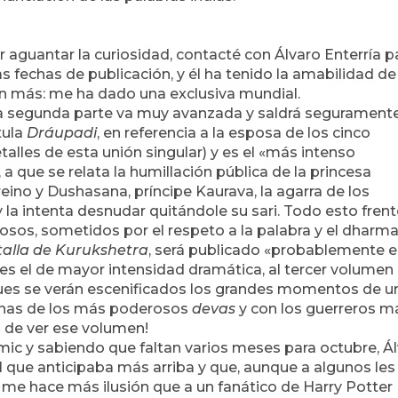
r aguantar la curiosidad, contacté con Álvaro Enterría p
 fechas de publicación, y él ha tenido la amabilidad de
n más: me ha dado una exclusiva mundial.
«la segunda parte va muy avanzada y saldrá segurament
tula
Dráupadi
, en referencia a la esposa de los cinco
talles de esta unión singular) y es el «más intenso
 que se relata la humillación pública de la princesa
eino y Dushasana, príncipe Kaurava, la agarra de los
y la intenta desnudar quitándole su sari. Todo esto frent
sos, sometidos por el respeto a la palabra y el dharma
talla de Kurukshetra
, será publicado «probablemente e
es el de mayor intensidad dramática, al tercer volume
 pues se verán escenificados los grandes momentos de u
ignas de los más poderosos
devas
y con los guerreros m
s de ver ese volumen!
ic y sabiendo que faltan varios meses para octubre, Á
l que anticipaba más arriba y que, aunque a algunos les
me hace más ilusión que a un fanático de Harry Potter