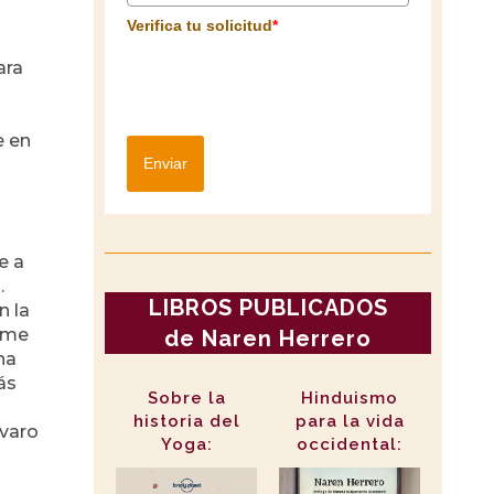
Verifica tu solicitud
*
ara
e en
Enviar
e a
.
LIBROS PUBLICADOS
n la
n me
de Naren Herrero
na
ás
Sobre la
Hinduismo
historia del
para la vida
lvaro
Yoga:
occidental: