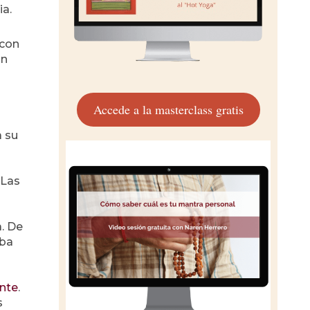
ia.
 con
an
Accede a la masterclass gratis
a su
 Las
. De
aba
ante
.
s