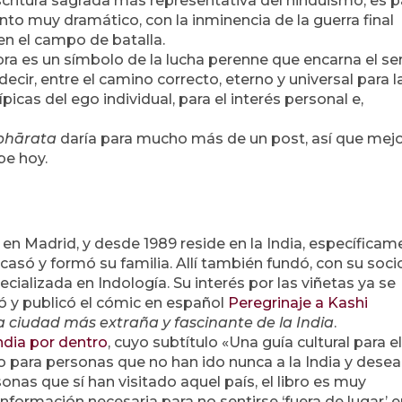
escritura sagrada más representativa del hinduismo, es p
to muy dramático, con la inminencia de la guerra final
en el campo de batalla.
bra es un símbolo de la lucha perenne que encarna el se
 decir, entre el camino correcto, eterno y universal para l
picas del ego individual, para el interés personal e,
hārata
daría para mucho más de un post, así que mej
be hoy.
o en Madrid, y desde 1989 reside en la India, específica
 casó y formó su familia. Allí también fundó, con su soci
pecializada en Indología. Su interés por las viñetas ya se
tó y publicó el cómic en español
Peregrinaje a Kashi
 la ciudad más extraña y fascinante de la India
.
ndia por dentro
, cuyo subtítulo «Una guía cultural para el
o para personas que no han ido nunca a la India y dese
onas que sí han visitado aquel país, el libro es muy
nformación necesaria para no sentirse ‘fuera de lugar’ e