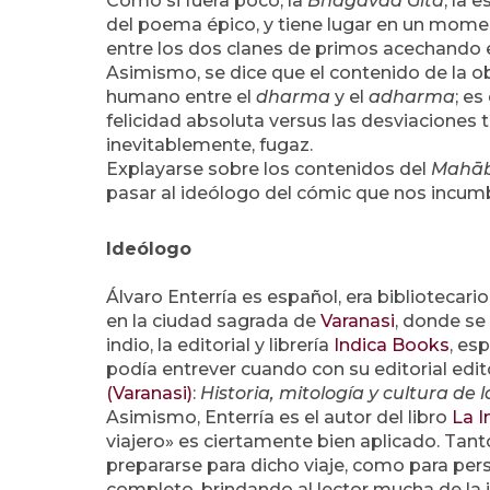
Como si fuera poco, la
Bhagavad
Gītā
, la 
del poema épico, y tiene lugar en un momen
entre los dos clanes de primos acechando 
Asimismo, se dice que el contenido de la o
humano entre el
dharma
y el
adharma
; es
felicidad absoluta versus las desviaciones tí
inevitablemente, fugaz.
Explayarse sobre los contenidos del
Mahāb
pasar al ideólogo del cómic que nos incum
Ideólogo
Álvaro Enterría es español, era bibliotecari
en la ciudad sagrada de
Varanasi
, donde se
indio, la editorial y librería
Indica Books
, es
podía entrever cuando con su editorial edi
(Varanasi)
:
Historia, mitología y cultura de
Asimismo, Enterría es el autor del libro
La I
viajero» es ciertamente bien aplicado. Tant
prepararse para dicho viaje, como para pers
completo, brindando al lector mucha de la i