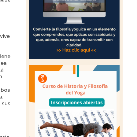
 esas
 vive
l
tiene
sea
tá
n
ambos
a.
 sus