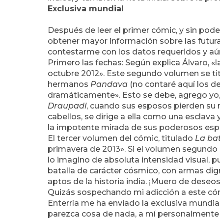
Exclusiva mundial
Después de leer el primer cómic, y sin pode
obtener mayor información sobre las futuras
contestarme con los datos requeridos y aú
Primero las fechas: Según explica Álvaro, 
octubre 2012». Este segundo volumen se ti
hermanos
Pandava
(no contaré aquí los de
dramáticamente». Esto se debe, agrego yo, a
Draupadi
, cuando sus esposos pierden su r
cabellos, se dirige a ella como una esclava 
la impotente mirada de sus poderosos espo
El tercer volumen del cómic, titulado
La ba
primavera de 2013». Si el volumen segundo 
lo imagino de absoluta intensidad visual,
batalla de carácter cósmico, con armas d
aptos de la historia india. ¡Muero de deseo
Quizás sospechando mi adicción a este cóm
Enterría me ha enviado la exclusiva mundia
parezca cosa de nada, a mí personalmente 