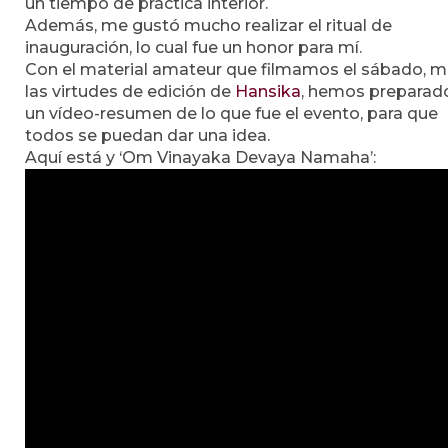
un tiempo de práctica interior.
Además, me gustó mucho realizar el ritual de
inauguración, lo cual fue un honor para mí.
Con el material amateur que filmamos el sábado, 
las virtudes de edición de
Hansika
, hemos preparad
un vídeo-resumen de lo que fue el evento, para que
todos se puedan dar una idea.
Aquí está y ‘Om Vinayaka Devaya Namaha’: