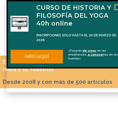
CURSO DE HISTORIA Y
FILOSOFÍA DEL YOGA
40h online
INSCRIPCIONES SOLO HASTA EL 20 DE MARZO DE
2026
«Pasarás
de creer
en las
enseñanzas,
a conocer
las de su
INFO AQUÍ
fuentes»
El blog de Naren Herrero sobre Yoga, la
India y su filosofía
Desde 2008 y con más de 500 artículos