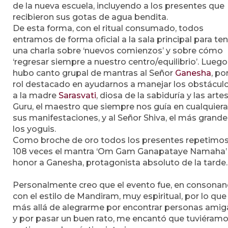
de la nueva escuela, incluyendo a los presentes que
recibieron sus gotas de agua bendita.
De esta forma, con el ritual consumado, todos
entramos de forma oficial a la sala principal para te
una charla sobre ‘nuevos comienzos’ y sobre cómo
‘regresar siempre a nuestro centro/equilibrio’. Luego
hubo canto grupal de mantras al Señor
Ganesha
, po
rol destacado en ayudarnos a manejar los obstáculo
a la madre
Sarasvati
, diosa de la sabiduría y las artes
Guru, el maestro que siempre nos guía en cualquier
sus manifestaciones, y al Señor Shiva, el más grande
los yoguis.
Como broche de oro todos los presentes repetimo
108 veces el mantra ‘Om Gam Ganapataye Namaha’
honor a Ganesha, protagonista absoluto de la tarde.
Personalmente creo que el evento fue, en consonan
con el estilo de Mandiram, muy espiritual, por lo que
más allá de alegrarme por encontrar personas amig
y por pasar un buen rato, me encantó que tuviéram