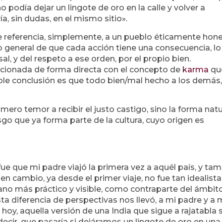
o podía dejar un lingote de oro en la calle y volver a
a, sin dudas, en el mismo sitio».
ace referencia, simplemente, a un pueblo éticamente hon
 general de que cada acción tiene una consecuencia, lo
al, y del respeto a ese orden, por el propio bien.
cionada de forma directa con el concepto de
karma
qu
able conclusión es que todo bien/mal hecho a los demás,
ro temor a recibir el justo castigo, sino la forma natu
sgo que ya forma parte de la cultura, cuyo origen es
fue que mi padre viajó la primera vez a aquél país, y ta
 en cambio, ya desde el primer viaje, no fue tan idealista,
iano más práctico y visible, como contraparte del ámbit
a diferencia de perspectivas nos llevó, a mi padre y a m
 hoy, aquella versión de una India que sigue a rajatabla 
s decir, que pasaría si dejáramos un lingote de oro en una