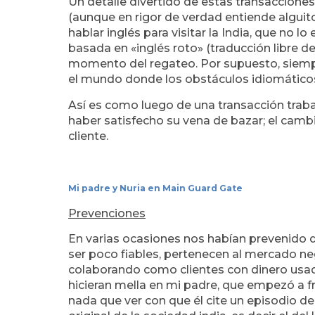
Un detalle divertido de estas transacciones
(aunque en rigor de verdad entiende alguit
hablar inglés para visitar la India, que no lo
basada en «inglés roto» (traducción libre d
momento del regateo. Por supuesto, siempr
el mundo donde los obstáculos idiomáticos
Así es como luego de una transacción traba
haber satisfecho su vena de bazar; el camb
cliente.
Mi padre y Nuria en Main Guard Gate
Prevenciones
En varias ocasiones nos habían prevenido 
ser poco fiables, pertenecen al mercado n
colaborando como clientes con dinero usa
hicieran mella en mi padre, que empezó a f
nada que ver con que él cite un episodio d