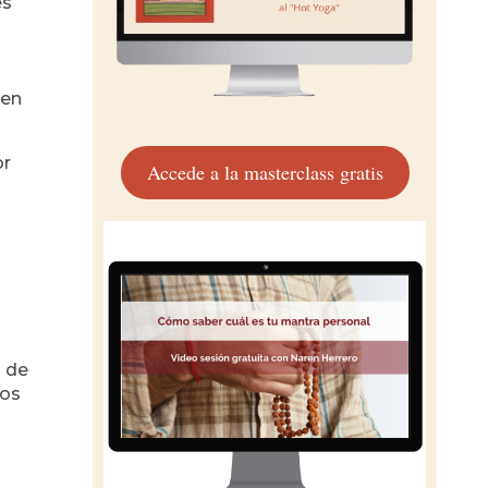
és
 en
or
Accede a la masterclass gratis
s de
mos