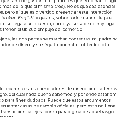
 que tanto le gustan a mi padre, es que él no habla ingl
o más de lo que él mismo cree). No es que sea esencial
 es, pero sí que es divertido presenciar esta interacción
e
broken English
) y gestos, sobre todo cuando llega el
e se llega a un acuerdo, como ya se sabe no hay lugar
 frenen el ubicuo empuje del comercio.
jada, las dos partes se marchan contentas: mi padre p
iador de dinero y su séquito por haber obtenido otro
de recurrir a estos cambiadores de dinero, pues ademá
egro, del cual nada bueno sabemos, y por ende estaría
do para fines dudosos. Puede que estos argumentos
recuentar casas de cambio oficiales, pero esto no tiene
e transacción callejera como paradigma de aquel rasgo