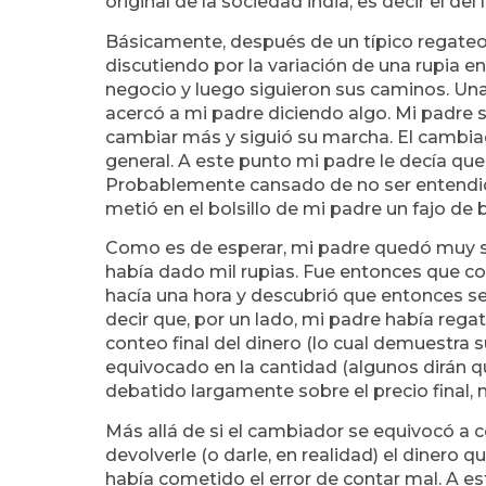
original de la sociedad india, es decir el del 
Básicamente, después de un típico regate
discutiendo por la variación de una rupia en
negocio y luego siguieron sus caminos. Una 
acercó a mi padre diciendo algo. Mi padre 
cambiar más y siguió su marcha. El cambiado
general. A este punto mi padre le decía qu
Probablemente cansado de no ser entendido 
metió en el bolsillo de mi padre un fajo de 
Como es de esperar, mi padre quedó muy so
había dado mil rupias. Fue entonces que co
hacía una hora y descubrió que entonces se
decir que, por un lado, mi padre había reg
conteo final del dinero (lo cual demuestra 
equivocado en la cantidad (algunos dirán 
debatido largamente sobre el precio final, 
Más allá de si el cambiador se equivocó a 
devolverle (o darle, en realidad) el dinero 
había cometido el error de contar mal. A e