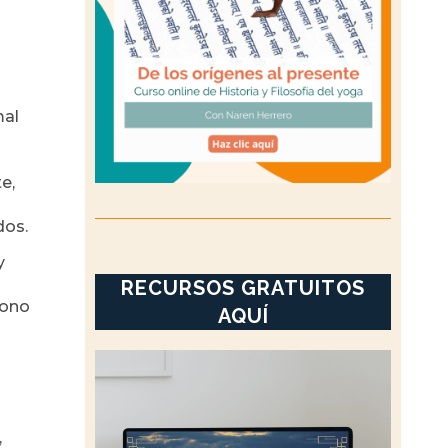
mal
e,
dos.
y
RECURSOS GRATUITOS
fono
AQUÍ
,