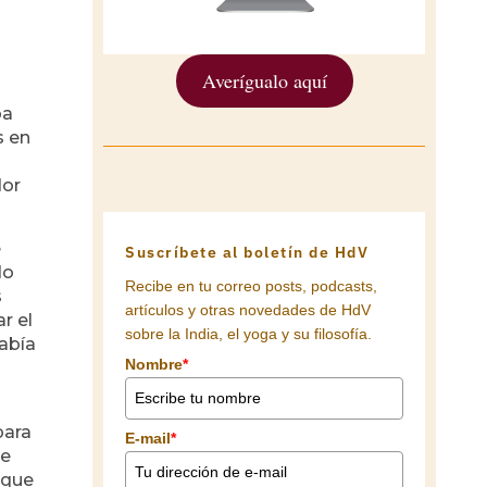
Averígualo aquí
ba
s en
dor
e
Suscríbete al boletín de HdV
do
Recibe en tu correo posts, podcasts,
s
artículos y otras novedades de HdV
r el
sobre la India, el yoga y su filosofía.
había
Nombre
*
para
E-mail
*
ue
 que