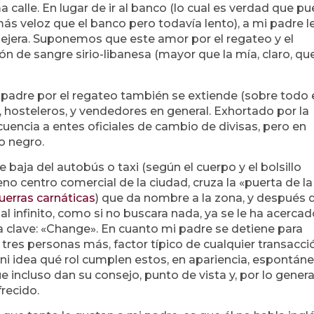
 calle. En lugar de ir al banco (lo cual es verdad que p
ás veloz que el banco pero todavía lento), a mi padre l
jera. Suponemos que este amor por el regateo y el
n de sangre sirio-libanesa (mayor que la mía, claro, qu
i padre por el regateo también se extiende (sobre todo 
, hosteleros, y vendedores en general. Exhortado por la
recuencia a entes oficiales de cambio de divisas, pero en
o negro.
se baja del autobús o taxi (según el cuerpo y el bolsillo
leno centro comercial de la ciudad, cruza la «puerta de la
uerras carnáticas
) que da nombre a la zona, y después 
l infinito, como si no buscara nada, ya se le ha acercad
clave: «Change». En cuanto mi padre se detiene para
 tres personas más, factor típico de cualquier transacci
ne ni idea qué rol cumplen estos, en apariencia, espontán
 incluso dan su consejo, punto de vista y, por lo genera
frecido.