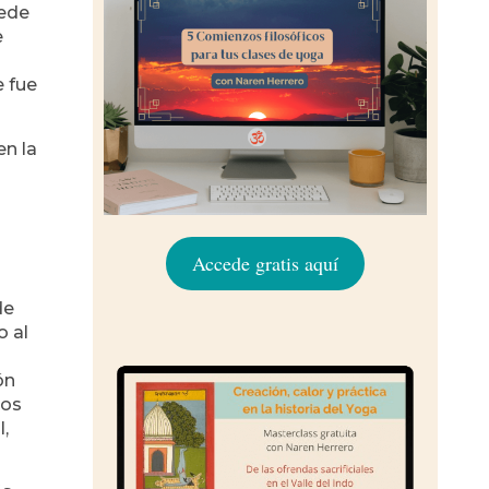
uede
e
e fue
en la
Accede gratis aquí
de
o al
ón
eos
l,