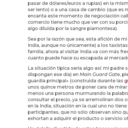
pasar de dólares/euros a rupias) en la misma
ser lento) o a una casa de cambio (que es m
encanta este momento de negociación calle
comercio tiene mucho que ver con su porció
algo diluida por la sangre piamontesa).
Sea por la razón que sea, esta afición de m
India, aunque no únicamente) a los taxistas
familia, ahora al visitar India va con más f
cuanto puede hace su escapada al mercad
La situación típica sería algo así: mi padre 
dispongan ese día) en
Main Guard Gate
, p
guardia principal» (construida durante las
g
unos quince metros de poner cara de mirar a
menos una persona murmurando la palabra 
consultar el precio, ya se arremolinan dos o
en la India, situación en la cual uno no tie
participantes, que no sólo observan sino que
exhortan a adquirir el producto o servicio o