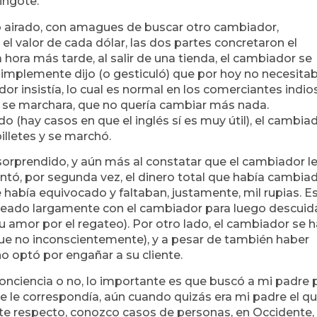
lingote.
o airado, con amagues de buscar otro cambiador,
 el valor de cada dólar, las dos partes concretaron el
hora más tarde, al salir de una tienda, el cambiador se
simplemente dijo (o gesticuló) que por hoy no necesita
r insistía, lo cual es normal en los comerciantes indio
e se marchara, que no quería cambiar más nada.
(hay casos en que el inglés sí es muy útil), el cambia
billetes y se marchó.
rprendido, y aún más al constatar que el cambiador l
ntó, por segunda vez, el dinero total que había cambia
 había equivocado y faltaban, justamente, mil rupias. E
ateado largamente con el cambiador para luego descuida
su amor por el regateo). Por otro lado, el cambiador se 
que no inconscientemente), y a pesar de también haber
no optó por engañar a su cliente.
conciencia o no, lo importante es que buscó a mi padre 
que le correspondía, aún cuando quizás era mi padre el q
ste respecto, conozco casos de personas, en Occidente,