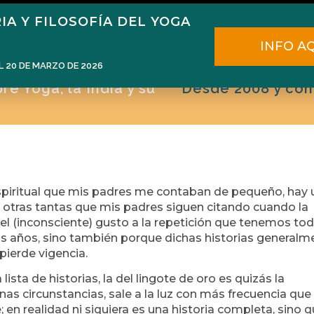
IA Y FILOSOFÍA DEL YOGA
ome
Narén Herrero
Blog
Cursos
E
INFO A
L 20 DE MARZO DE 2026
e Yoga, la India y su
Desde 2008 y con
a espiritual que mis padres me contaban de pequeño, hay
otras tantas que mis padres siguen citando cuando la
 el (inconsciente) gusto a la repetición que tenemos to
os años, sino también porque dichas historias generalm
pierde vigencia.
ista de historias, la del lingote de oro es quizás la
nas circunstancias, sale a la luz con más frecuencia que
; en realidad ni siquiera es una historia completa, sino 