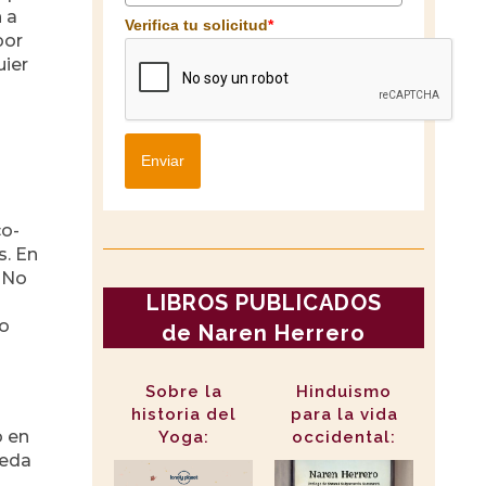
 a
Verifica tu solicitud
*
por
uier
Enviar
co-
s. En
. No
LIBROS PUBLICADOS
co
de Naren Herrero
Sobre la
Hinduismo
historia del
para la vida
o en
Yoga:
occidental:
ueda