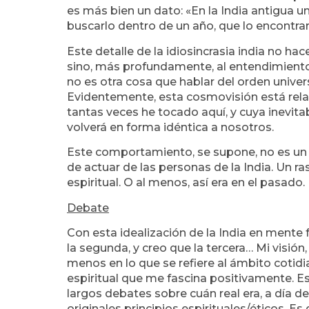
es más bien un dato: «En la India antigua un
buscarlo dentro de un año, que lo encontrarí
Este detalle de la idiosincrasia india no h
sino, más profundamente, al entendimiento
no es otra cosa que hablar del orden univers
Evidentemente, esta cosmovisión está rela
tantas veces he tocado aquí, y cuya inevit
volverá en forma idéntica a nosotros.
Este comportamiento, se supone, no es un me
de actuar de las personas de la India. Un ra
espiritual. O al menos, así era en el pasado.
Debate
Con esta idealización de la India en mente 
la segunda, y creo que la tercera… Mi visión,
menos en lo que se refiere al ámbito cotid
espiritual que me fascina positivamente. Est
largos debates sobre cuán real era, a día de
originales principios espirituales/éticos. E