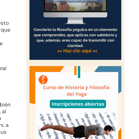
esto
 que
e
ral
mbién
 al
o
í, a
sus