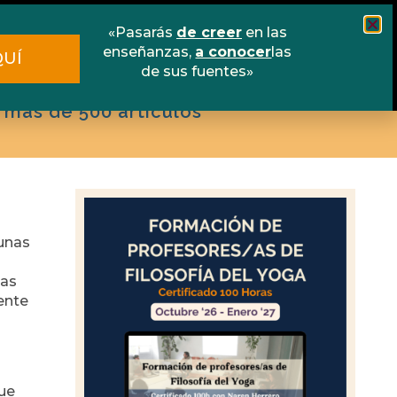
scuela online
Libros
Contacto
«Pasarás
de creer
en las
enseñanzas,
a conocer
las
QUÍ
de sus fuentes»
 más de 500 artículos
 unas
das
ente
que