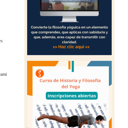
es
wami