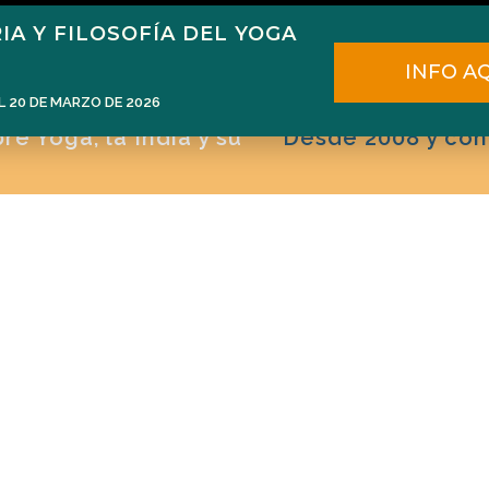
IA Y FILOSOFÍA DEL YOGA
ome
Narén Herrero
Blog
Cursos
E
INFO A
L 20 DE MARZO DE 2026
e Yoga, la India y su
Desde 2008 y con