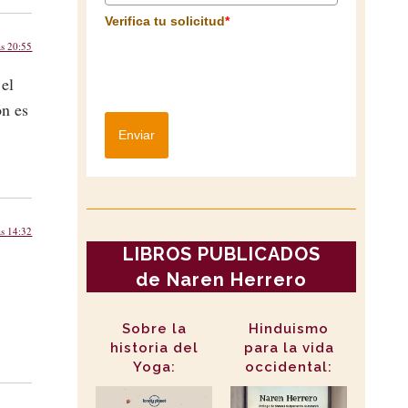
Verifica tu solicitud
*
as 20:55
 el
ón es
Enviar
as 14:32
LIBROS PUBLICADOS
de Naren Herrero
Sobre la
Hinduismo
historia del
para la vida
Yoga:
occidental: