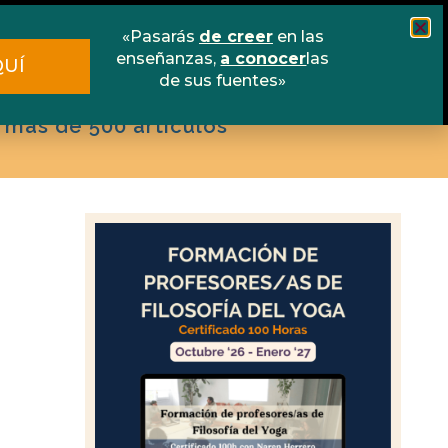
scuela online
Libros
Contacto
«Pasarás
de creer
en las
enseñanzas,
a conocer
las
QUÍ
de sus fuentes»
 más de 500 artículos