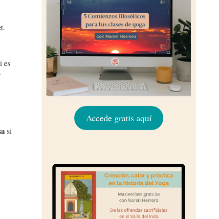
t.
i es
e
Accede gratis aquí
sa
si