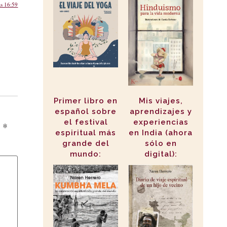
as 16:59
Primer libro en
Mis viajes,
español sobre
aprendizajes y
el festival
experiencias
n
*
espiritual más
en India (ahora
grande del
sólo en
mundo:
digital):