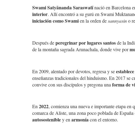
Swami Satyānanda Saraswatī
nació en Barcelona en
interior
. Allí encontró a su gurú en Swami Muktanand
iniciación como Swami
en la orden de
sannyasin
o re
peregrinar por lugares santos
Después de
de la Indi
mu
de la montaña sagrada Arunachala, donde vive por
establec
En 2009, alentado por devotos, regresa y se
enseñanzas tradicionales del hinduismo. En 2017 se c
forma de vi
convive con sus discípulos y pregona una
2022
En
, comienza una nueva e importante etapa en 
comarca de Aliste, una zona poco poblada de España 
autosostenible
armonía
y en
con el entorno.