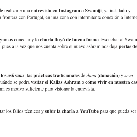
entrevista en Instagram a Swamiji
de realizarle una
, ya instalado y
 frontera con Portugal, en una zona con intermitente conexión a Interne
la
charla fluyó de buena forma
gramos conectar y
. Escuchar al Swam
perlas d
n, pues a la vez que nos cuenta sobre el nuevo ashram nos deja
 los
prácticas tradicionales
donación
ashrams
, las
de
dāna
(
) y
seva
visitar el Kailas Ashram
cómo vivir en nuestra ca
uándo se podrá
o
i es motivo suficiente para visionar la entrevista.
subir la charla a YouTube
r los fallos técnicos y
para que pueda ser