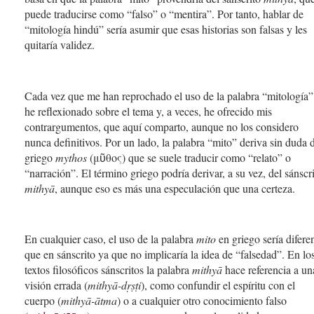
puede traducirse como “falso” o “mentira”. Por tanto, hablar de
“mitología hindú” sería asumir que esas historias son falsas y les
quitaría validez.
Cada vez que me han reprochado el uso de la palabra “mitología”
he reflexionado sobre el tema y, a veces, he ofrecido mis
contrargumentos, que aquí comparto, aunque no los considero
nunca definitivos. Por un lado, la palabra “mito” deriva sin duda 
griego
mythos
(μῦθος) que se suele traducir como “relato” o
“narración”. El término griego podría derivar, a su vez, del sánscr
mithyā
, aunque eso es más una especulación que una certeza.
En cualquier caso, el uso de la palabra
mito
en griego sería difere
que en sánscrito ya que no implicaría la idea de “falsedad”. En lo
textos filosóficos sánscritos la palabra
mithyā
hace referencia a un
visión errada (
mithyā-dṛṣṭi
), como confundir el espíritu con el
cuerpo (
mithyā-ātma
) o a cualquier otro conocimiento falso