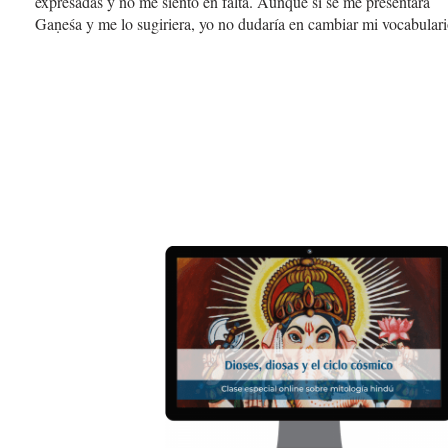
expresadas y no me siento en falta. Aunque si se me presentara
Gaṇeśa y me lo sugiriera, yo no dudaría en cambiar mi vocabulari