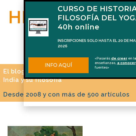
CURSO DE HISTORIA
FILOSOFÍA DEL YO
40h online
INSCRIPCIONES SOLO HASTA EL 20 DE M
2026
«Pasarás
de creer
en l
enseñanzas,
a conocer
INFO AQUÍ
fuentes»
El blog de Naren Herrero sobre Yoga, la
India y su filosofía
Desde 2008 y con más de 500 artículos