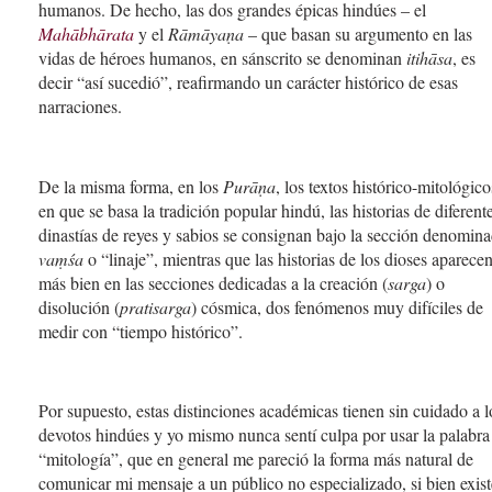
humanos. De hecho, las dos grandes épicas hindúes – el
Mahābhārata
y el
Rāmāyaṇa
– que basan su argumento en las
vidas de héroes humanos, en sánscrito se denominan
itihāsa
, es
decir “así sucedió”, reafirmando un carácter histórico de esas
narraciones.
De la misma forma, en los
Purāṇa
, los textos histórico-mitológico
en que se basa la tradición popular hindú, las historias de diferent
dinastías de reyes y sabios se consignan bajo la sección denomin
vaṃśa
o “linaje”, mientras que las historias de los dioses aparece
más bien en las secciones dedicadas a la creación (
sarga
) o
disolución (
pratisarga
) cósmica, dos fenómenos muy difíciles de
medir con “tiempo histórico”.
Por supuesto, estas distinciones académicas tienen sin cuidado a l
devotos hindúes y yo mismo nunca sentí culpa por usar la palabra
“mitología”, que en general me pareció la forma más natural de
comunicar mi mensaje a un público no especializado, si bien exis