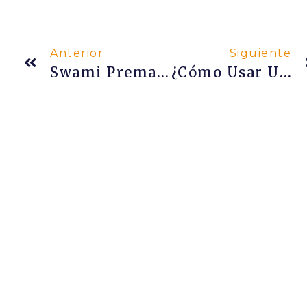
Anterior
Siguiente
Swami Premananda Y La Relación Gurú-Discípulo
¿Cómo Usar Una Mālā O Rosario Hindú?