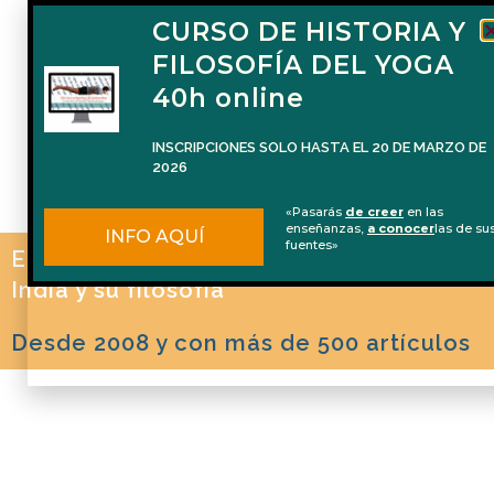
CURSO DE HISTORIA Y
FILOSOFÍA DEL YOGA
40h online
INSCRIPCIONES SOLO HASTA EL 20 DE MARZO DE
2026
«Pasarás
de creer
en las
enseñanzas,
a conocer
las de su
INFO AQUÍ
fuentes»
El blog de Naren Herrero sobre Yoga, la
India y su filosofía
Desde 2008 y con más de 500 artículos