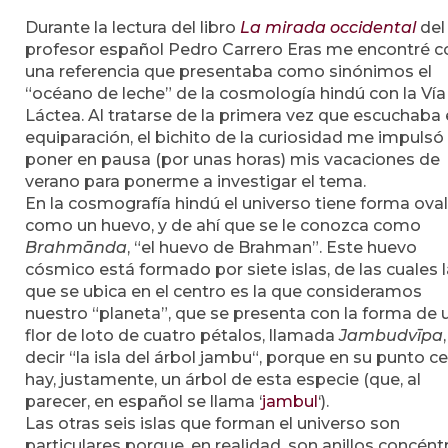
Durante la lectura del libro
La mirada occidental
del
profesor español Pedro Carrero Eras me encontré c
una referencia que presentaba como sinónimos el
“océano de leche” de la cosmología hindú con la Vía
Láctea. Al tratarse de la primera vez que escuchaba
equiparación, el bichito de la curiosidad me impulsó
poner en pausa (por unas horas) mis vacaciones de
verano para ponerme a investigar el tema.
En la cosmografía hindú el universo tiene forma oval
como un huevo, y de ahí que se le conozca como
Brahmānda
, “el huevo de Brahman”. Este huevo
cósmico está formado por siete islas, de las cuales 
que se ubica en el centro es la que consideramos
nuestro “planeta”, que se presenta con la forma de 
flor de loto de cuatro pétalos, llamada
Jambudvīpa
decir “la isla del árbol jambu“, porque en su punto ce
hay, justamente, un árbol de esta especie (que, al
parecer, en español se llama ‘
jambul
‘).
Las otras seis islas que forman el universo son
particulares porque, en realidad, son anillos concéntr