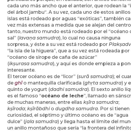
cada uno más ancho que el anterior, que rodean la “i
del árbol jambu“. A su vez, cada uno de estos anillos
islas está rodeado por aguas “exóticas”, también c
vez más extensas a medida que se alejan del centro
tanto, nuestro mundo está rodeado por el “océano 
sal” (
lavaṇa samudra
), lo cual no causa ninguna
sorpresa, y éste a su vez está rodeado por
Plakṣa
dv
“la isla de la higuera”, que a su vez está rodeada por 
“océano de sirope de caña de azúcar”
(
ikṣurasa samudra
), y aquí es donde empieza a pon
interesante.
El tercer océano es de “licor” (
surā samudra
); el cua
de
ghī
o mantequilla clarificada (
ghṛta
samudra
) y e
quinto de yogurt (
dadhi samudra
). El sexto anillo lí
es el famoso “
océano de leche
”, llamado en sánscr
de muchas maneras, entre ellas
kṣīra samudra
;
kṣīroda
;
kṣīrābdhi
o
dugdha samudra
. Por si tienen
curiosidad, el séptimo y último océano es de “agua
dulce” (
jala samudra
) y llega hasta el límite del mu
un anillo montañoso que sería “la frontera del infinito