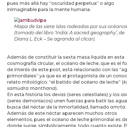
pues más allá hay “oscuridad perpetua” o algo
inimaginable para la mente humana.
Mapa de las siete islas rodeadas por sus océano
(tomado del libro ‘India: A sacred geography’, de
Diana L. Eck – Se agranda al clicar).
Además de constituir la sexta masa líquida en esta
cosmografía circular, el océano de leche, que es el f
de interés de este post, está relacionado con las “a
primordiales” ya que es el protagonista de un cono
relato mitológico: “el batido del océano de leche” (
k
samudra manthana
).
En esta historia los
devas
(seres celestiales) y los
as
(seres demoníacos) unen fuerzas para batir las agua
busca del néctar de la inmortalidad, llamado
am
ṛ
ta
.
Además de este néctar aparecen muchos otros
elementos, pues el océano de leche primordial es d
donde surge, simbólicamente, todo cuanto existe. 