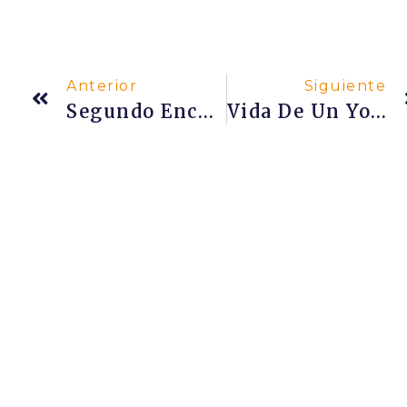
Anterior
Siguiente
Segundo Encuentro De Hindúes De España
Vida De Un Yogui Con Sri Dharma Mittra