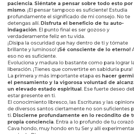
paciencia
.
Siéntate a pensar sobre todo esto por 
mismo
. ¡El pensar tampoco es suficiente! Estudia
profundamente el significado de mi consejo. No te
detengas allí.
Disfruta el beneficio de tu auto-
indagación
. El punto final es ser gozoso y
verdaderamente feliz en tu vida.
¡Disipa la oscuridad que hay dentro de ti y tórnate
brillante y luminoso!
¡Sé consciente de lo eterno!
eso no es suficiente.
Evoluciona y madura lo bastante como para lograr l
liberación. ¡Tienes que convertirte en sabiduría pura!
La primera y más importante etapa es
hacer germi
el pensamiento y la vigorosa voluntad de alcanz
un elevado estado espiritual
. Ese fuerte deseo de
estar presente en ti.
El conocimiento libresco, las Escrituras y las opinion
de diversos santos ciertamente no son suficientes 
ti.
Discierne profundamente en lo recóndito de t
propia conciencia
. Entra a lo profundo de tu corazó
Cava hondo, muy hondo en tu Ser y allí experimentar