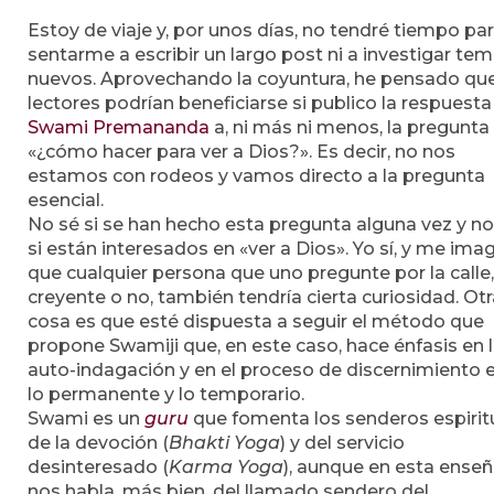
Estoy de viaje y, por unos días, no tendré tiempo pa
sentarme a escribir un largo post ni a investigar te
nuevos. Aprovechando la coyuntura, he pensado que
lectores podrían beneficiarse si publico la respuesta
Swami Premananda
a, ni más ni menos, la pregunta
«¿cómo hacer para ver a Dios?». Es decir, no nos
estamos con rodeos y vamos directo a la pregunta
esencial.
No sé si se han hecho esta pregunta alguna vez y no
si están interesados en «ver a Dios». Yo sí, y me ima
que cualquier persona que uno pregunte por la calle,
creyente o no, también tendría cierta curiosidad. Ot
cosa es que esté dispuesta a seguir el método que
propone Swamiji que, en este caso, hace énfasis en 
auto-indagación y en el proceso de discernimiento 
lo permanente y lo temporario.
Swami es un
guru
que fomenta los senderos espirit
de la devoción (
Bhakti Yoga
) y del servicio
desinteresado (
Karma Yoga
), aunque en esta ense
nos habla, más bien, del llamado sendero del