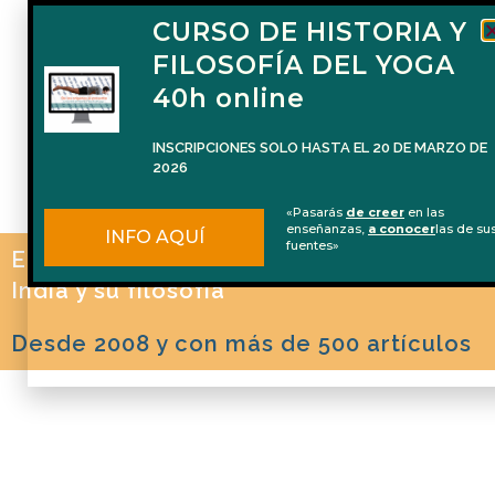
CURSO DE HISTORIA Y
FILOSOFÍA DEL YOGA
40h online
INSCRIPCIONES SOLO HASTA EL 20 DE MARZO DE
2026
«Pasarás
de creer
en las
enseñanzas,
a conocer
las de su
INFO AQUÍ
fuentes»
El blog de Naren Herrero sobre Yoga, la
India y su filosofía
Desde 2008 y con más de 500 artículos