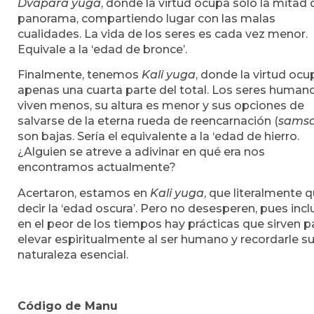
Dvapara yuga
, donde la virtud ocupa sólo la mitad 
panorama, compartiendo lugar con las malas
cualidades. La vida de los seres es cada vez menor.
Equivale a la ‘edad de bronce’.
Finalmente, tenemos
Kali yuga
, donde la virtud ocu
apenas una cuarta parte del total. Los seres human
viven menos, su altura es menor y sus opciones de
salvarse de la eterna rueda de reencarnación (
sams
son bajas. Sería el equivalente a la ‘edad de hierro.
¿Alguien se atreve a adivinar en qué era nos
encontramos actualmente?
Acertaron, estamos en
Kali yuga
, que literalmente q
decir la ‘edad oscura’. Pero no desesperen, pues inc
en el peor de los tiempos hay prácticas que sirven p
elevar espiritualmente al ser humano y recordarle s
naturaleza esencial.
Código de Manu