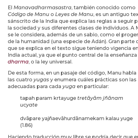
El
Manavadharmasastra
, también conocido como
Código de Manu
o
Leyes de Manu
, es un antiguo te
sánscrito de la India que explica las reglas a seguir 
la sociedad y sus diferentes clases de individuos. A
se le considera, además de un sabio, como el progen
de la humanidad (una especie de Adán). Gran parte d
que se explica en el texto sigue teniendo vigencia en
India actual, ya que el punto central de la enseñanza 
dharma
, o la ley universal.
De esta forma, en un pasaje del código, Manu habla
las cuatro
yugas
y enumera cuáles prácticas son las
adecuadas para cada
yuga
en particular:
tapah param krtayuge
tretāyām jñānam
ucyate
dvāpare yajñaevāhurdānamekam kalau yuge
(1.86)
Haciendo traducción muy libre se podría decir que e