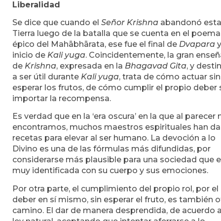
Liberalidad
Se dice que cuando el
Señor Krishna
abandonó est
Tierra luego de la batalla que se cuenta en el poema
épico del Mahābhārata, ese fue el final de
Dvapara
y
inicio de
Kali yuga
. Coincidentemente, la gran ense
de
Krishna
, expresada en la
Bhagavad Gita
, y dest
a ser útil durante
Kali yuga
, trata de cómo actuar sin
esperar los frutos, de cómo cumplir el propio deber 
importar la recompensa.
Es verdad que en la ‘era oscura’ en la que al parecer 
encontramos, muchos maestros espirituales han d
recetas para elevar al ser humano. La devoción a lo
Divino es una de las fórmulas más difundidas, por
considerarse más plausible para una sociedad que 
muy identificada con su cuerpo y sus emociones.
Por otra parte, el cumplimiento del propio rol, por el
deber en sí mismo, sin esperar el fruto, es también o
camino. El dar de manera desprendida, de acuerdo a