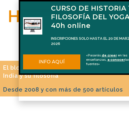
FORMACIÓN DE
CURSO DE HISTORIA 
PROFESORES DE
FILOSOFÍA DEL YOG
FILOSOFÍA DEL YOGA
40h online
(100 horas)
INSCRIPCIONES SOLO HASTA EL 20 DE MAR
2026
Del 2 de octubre de 2026 al 22 de
de 2027
«Pasarás
de creer
en las
enseñanzas,
a conocer
la
INFO AQUÍ
fuentes»
La formación en español que te
El blog de Naren Herrero sobre Yoga, la
para impartir Filosofía del Yog
INFO AQUÍ
profesional
India y su filosofía
Desde 2008 y con más de 500 artículos