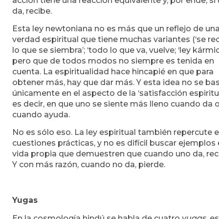
acción tiene una reacción equivalente y, por ende, si
da, recibe.
Esta ley newtoniana no es más que un reflejo de un
verdad espiritual que tiene muchas variantes (‘se r
lo que se siembra’; ‘todo lo que va, vuelve; ‘ley kármic
pero que de todos modos no siempre es tenida en
cuenta. La espiritualidad hace hincapié en que para
obtener más, hay que dar más. Y esta idea no se ba
únicamente en el aspecto de la ‘satisfacción espiritua
es decir, en que uno se siente más lleno cuando da 
cuando ayuda.
No es sólo eso. La ley espiritual también repercute 
cuestiones prácticas, y no es difícil buscar ejemplos 
vida propia que demuestren que cuando uno da, rec
Y con más razón, cuando no da, pierde.
Yugas
En la cosmología hindú se habla de cuatro
yugas
, es