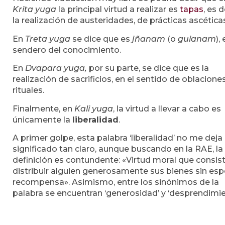
Krita yuga
la principal virtud a realizar es
tapas
, es d
la realización de austeridades, de prácticas ascética
En
Treta yuga
se dice que es
jñanam
(o
guianam
), 
sendero del conocimiento.
En
Dvapara yuga,
por su parte, se dice que es la
realización de sacrificios, en el sentido de oblacione
rituales.
Finalmente, en
Kali yuga
, la virtud a llevar a cabo es
únicamente la
liberalidad
.
A primer golpe, esta palabra ‘liberalidad’ no me deja
significado tan claro, aunque buscando en la RAE, la
definición es contundente: «Virtud moral que consis
distribuir alguien generosamente sus bienes sin esp
recompensa». Asimismo, entre los sinónimos de la
palabra se encuentran ‘generosidad’ y ‘desprendimie