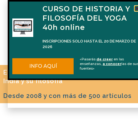
CURSO DE HISTORIA Y
FILOSOFÍA DEL YOGA
40h online
INSCRIPCIONES SOLO HASTA EL 20 DE MARZO DE
2026
«Pasarás
de creer
en las
enseñanzas,
a conocer
las de su
INFO AQUÍ
fuentes»
El blog de Naren Herrero sobre Yoga, la
India y su filosofía
Desde 2008 y con más de 500 artículos