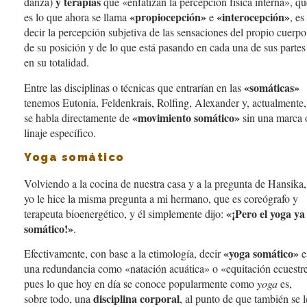
y terapias
danza)
que «enfatizan la percepción física interna», qu
«propiocepción»
«interocepción»
es lo que ahora se llama
e
, es
decir la percepción subjetiva de las sensaciones del propio cuerpo
de su posición y de lo que está pasando en cada una de sus partes
en su totalidad.
«somáticas»
Entre las disciplinas o técnicas que entrarían en las
tenemos Eutonia, Feldenkrais, Rolfing, Alexander y, actualmente,
«movimiento somático
»
se habla directamente de
sin una marca 
linaje específico.
Yoga somático
Volviendo a la cocina de nuestra casa y a la pregunta de Hansika,
yo le hice la misma pregunta a mi hermano, que es coreógrafo y
«¡Pero el yoga ya
terapeuta bioenergético, y él simplemente dijo:
somático!»
.
«yoga somático
»
Efectivamente, con base a la etimología, decir
e
una redundancia como «natación acuática» o «equitación ecuestr
pues lo que hoy en día se conoce popularmente como
yoga
es,
disciplina corporal
sobre todo, una
, al punto de que también se l