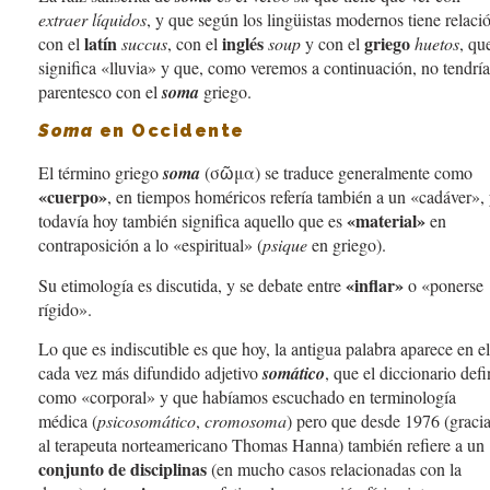
extraer líquidos
, y que según los lingüistas modernos tiene relaci
latín
inglés
griego
con el
succus
, con el
soup
y con el
huetos
, qu
significa «lluvia» y que, como veremos a continuación, no tendría
parentesco con el
soma
griego.
Soma
en Occidente
El término griego
soma
(σῶμα) se traduce generalmente como
«cuerpo»
, en tiempos homéricos refería también a un «cadáver»,
«material»
todavía hoy también significa aquello que es
en
contraposición a lo «espiritual» (
psique
en griego).
«inflar»
Su etimología es discutida, y se debate entre
o «ponerse
rígido».
Lo que es indiscutible es que hoy, la antigua palabra aparece en el
cada vez más difundido adjetivo
somático
, que el diccionario defi
como «corporal» y que habíamos escuchado en terminología
médica (
psicosomático
,
cromosoma
) pero que desde 1976 (graci
al terapeuta norteamericano Thomas Hanna) también refiere a un
conjunto de disciplinas
(en mucho casos relacionadas con la