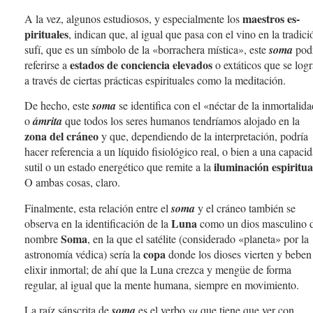
maestros es­
A la vez, algunos estudiosos, y especialmente los
pirituales
, indican que, al igual que pasa con el vino en la tradici
sufí, que es un símbolo de la «borrachera mística», este
soma
pod
estados de conciencia elevados
referirse a
o extáticos que se log
a través de ciertas prácticas espirituales como la meditación.
De hecho, este
soma
se identifica con el «néctar de la inmortalid
o
ámrita
que todos los seres humanos tendría­mos alojado en la
zona del cráneo
y que, de­pendiendo de la interpretación, podría
hacer referencia a un líquido fisiológico real, o bien a una capaci
iluminación espiritua
sutil o un estado energético que remite a la
O am­bas cosas, claro.
Finalmente, esta relación entre el
soma
y el cráneo también se
Luna
observa en la identi­ficación de la
como un dios masculino 
Soma
nombre
, en la que el satélite (consi­derado «planeta» por la
copa
astronomía védica) sería la
donde los dioses vierten y beben
elixir inmortal; de ahí que la Luna crezca y mengüe de forma
regular, al igual que la men­te humana, siempre en movimiento.
La raíz sánscrita de
soma
es el verbo
su
que tiene que ver con