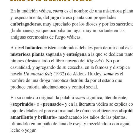
En la tradición védica,
soma
es el nombre de una misteriosa plant
jugo
y, especialmente, del
de esa planta con propiedades
embriagadoras
, muy apreciado por los dioses y por los sacerdot
(brahmanes), ya que ocupaba un lugar muy importante en las
antiguas ceremonias de fuego védicas.
botá­nico
A nivel
existen acalorados debates para definir cuál es l
misteriosa planta sagrada
enteógena
y
a la que se dedican tant
himnos (destaca todo el libro noveno del
Rigveda
). No por
casualidad, y agregando de su cosecha, en la famosa y distópica
novela
Un mundo feliz
(1932) de Aldous Huxley,
soma
es el
nombre de una droga narcótica distribuida por el estado que
produce euforia, alucinaciones y control social.
En su contexto original, la palabra
soma
significa, literalmente,
«exprimido»
«prensado»
o
y en la literatura védica se explica c
«líqui
lujo de detalles el proceso manual de cómo se obtiene ese
amarillento y brillante»
machacando los tallos de las plantas,
filtrándolo en un paño de lana de oveja y mezclándolo con agua,
leche o yogur.