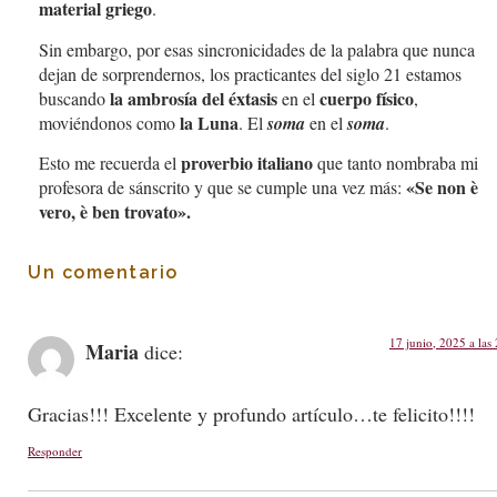
material griego
.
Sin embargo, por esas sincronicidades de la palabra que nunca
dejan de sorprendernos, los practicantes del siglo 21 estamos
la ambrosía del éxtasis
cuerpo físico
buscando
en el
,
la Luna
moviéndonos como
. El
soma
en el
soma
.
proverbio italiano
Esto me recuerda el
que tanto nombraba mi
«Se non è
profesora de sánscrito y que se cumple una vez más:
vero, è ben trovato».
Un comentario
17 junio, 2025 a las
Maria
dice:
Gracias!!! Excelente y profundo artículo…te felicito!!!!
Responder