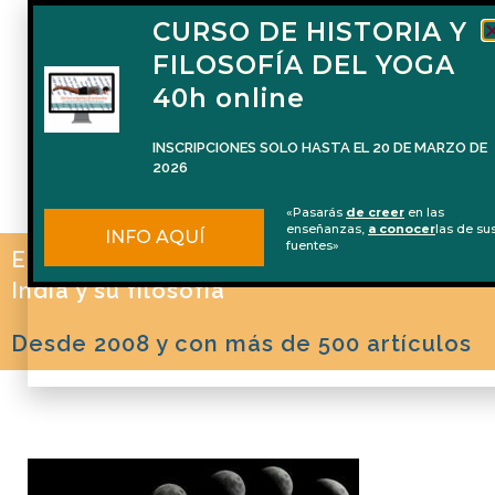
CURSO DE HISTORIA Y
FILOSOFÍA DEL YOGA
40h online
INSCRIPCIONES SOLO HASTA EL 20 DE MARZO DE
2026
«Pasarás
de creer
en las
enseñanzas,
a conocer
las de su
INFO AQUÍ
fuentes»
El blog de Naren Herrero sobre Yoga, la
India y su filosofía
Desde 2008 y con más de 500 artículos