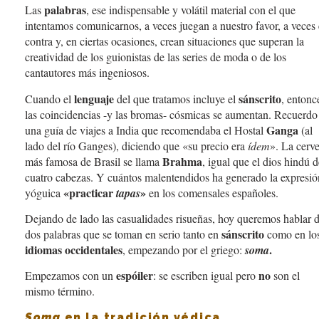
palabras
Las
, ese indispensable y volátil material con el que
intentamos comunicarnos, a veces juegan a nuestro favor, a veces
contra y, en ciertas ocasiones, crean situaciones que superan la
creatividad de los guionistas de las series de moda o de los
cantautores más ingeniosos.
lenguaje
sánscrito
Cuando el
del que tratamos incluye el
, entonc
las coincidencias -y las bromas- cósmicas se aumentan. Recuerdo
Ganga
una guía de viajes a India que recomendaba el Hostal
(al
lado del río Ganges), diciendo que «su precio era
ídem
». La cerv
Brahma
más famosa de Brasil se llama
, igual que el dios hindú d
cuatro cabezas. Y cuántos malentendidos ha generado la expresió
«practicar
»
yóguica
tapas
en los comensales españoles.
Dejando de lado las casualidades risueñas, hoy queremos hablar 
sánscrito
dos palabras que se toman en serio tanto en
como en lo
idiomas occidentales
.
, empezando por el griego:
soma
espóiler
no
Empezamos con un
: se escriben igual pero
son el
mismo término.
Soma
en la tradición védica