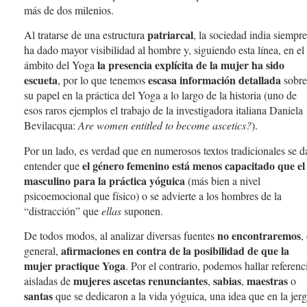
más de dos milenios.
patriarcal
Al tratarse de una estructura
, la sociedad india siempre
ha dado mayor visibilidad al hombre y, siguiendo esta línea, en el
la presencia explícita de la mujer ha sido
ámbito del Yoga
escueta
escasa información detallada
, por lo que tenemos
sobre
su papel en la práctica del Yoga a lo largo de la historia (uno de
esos raros ejemplos el trabajo de la investigadora italiana Daniela
Bevilacqua:
Are women entitled to become ascetics?
).
Por un lado, es verdad que en numerosos textos tradicionales se d
el género femenino está menos capacitado que el
entender que
masculino para la práctica yóguica
(más bien a nivel
psicoemocional que físico) o se advierte a los hombres de la
“distracción” que
ellas
suponen.
no encontraremos
De todos modos, al analizar diversas fuentes
,
afirmaciones en contra de la posibilidad de que la
general,
mujer practique Yoga
. Por el contrario, podemos hallar referenc
mujeres ascetas renunciantes
sabias
maestras
aisladas de
,
,
o
santas
que se dedicaron a la vida yóguica, una idea que en la jer