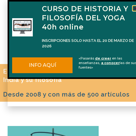
CURSO DE HISTORIA Y
FILOSOFÍA DEL YOGA
40h online
INSCRIPCIONES SOLO HASTA EL 20 DE MARZO DE
2026
«Pasarás
de creer
en las
enseñanzas,
a conocer
las de su
INFO AQUÍ
fuentes»
El blog de Naren Herrero sobre Yoga, la
India y su filosofía
Desde 2008 y con más de 500 artículos