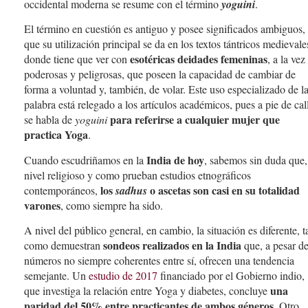
occidental moderna se resume con el término
yoguini
.
El término en cuestión es antiguo y posee significados ambiguos,
que su utilización principal se da en los textos tántricos medievale
esotéricas deidades femeninas
donde tiene que ver con
, a la vez
poderosas y peligrosas, que poseen la capacidad de cambiar de
forma a voluntad y, también, de volar. Este uso especializado de l
palabra está relegado a los artículos académicos, pues a pie de cal
para referirse a cualquier mujer que
se habla de
yoguini
practica Yoga
.
India
de hoy
Cuando escudriñamos en la
, sabemos sin duda que,
nivel religioso y como prueban estudios etnográficos
los
o ascetas son casi en su totalidad
contemporáneos,
sadhus
varones
, como siempre ha sido.
A nivel del público general, en cambio, la situación es diferente, t
sondeos realizados en la India
como demuestran
que, a pesar d
números no siempre coherentes entre sí, ofrecen una tendencia
semejante. Un
estudio de 2017
financiado por el Gobierno indio,
una
que investiga la relación entre Yoga y diabetes, concluye
paridad del 50% entre practicantes de ambos géneros
. Otro