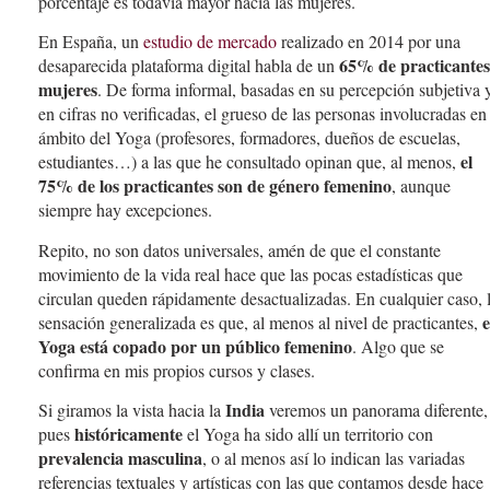
porcentaje es todavía mayor hacia las mujeres.
En España, un
estudio de mercado
realizado en 2014 por una
65% de practicantes
desaparecida plataforma digital habla de un
mujeres
. De forma informal, basadas en su percepción subjetiva 
en cifras no verificadas, el grueso de las personas involucradas en 
ámbito del Yoga (profesores, formadores, dueños de escuelas,
el
estudiantes…) a las que he consultado opinan que, al menos,
75% de los practicantes son de género femenino
, aunque
siempre hay excepciones.
Repito, no son datos universales, amén de que el constante
movimiento de la vida real hace que las pocas estadísticas que
circulan queden rápidamente desactualizadas. En cualquier caso, 
e
sensación generalizada es que, al menos al nivel de practicantes,
Yoga está copado por un público femenino
. Algo que se
confirma en mis propios cursos y clases.
India
Si giramos la vista hacia la
veremos un panorama diferente,
históricamente
pues
el Yoga ha sido allí un territorio con
prevalencia masculina
, o al menos así lo indican las variadas
referencias textuales y artísticas con las que contamos desde hace