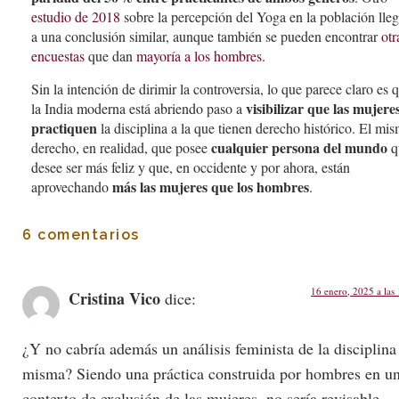
estudio de 2018
sobre la percepción del Yoga en la población lle
a una conclusión similar, aunque también se pueden encontrar
otr
encuestas
que dan
mayoría a los hombres
.
Sin la intención de dirimir la controversia, lo que parece claro es 
visibilizar que las mujere
la India moderna está abriendo paso a
practiquen
la disciplina a la que tienen derecho histórico. El mi
cualquier persona del mundo
derecho, en realidad, que posee
q
desee ser más feliz y que, en occidente y por ahora, están
más las mujeres que los hombres
aprovechando
.
6 comentarios
16 enero, 2025 a las
Cristina Vico
dice:
¿Y no cabría además un análisis feminista de la disciplina
misma? Siendo una práctica construida por hombres en u
contexto de exclusión de las mujeres, no sería revisable