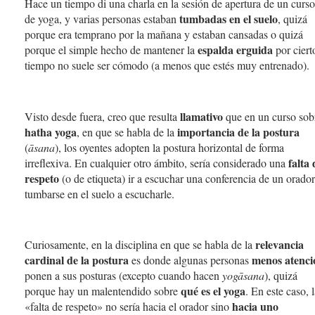
Hace un tiempo di una charla en la sesión de apertura de un curso
tumbadas en el suelo
de yoga, y varias personas estaban
, quizá
porque era temprano por la mañana y estaban cansadas o quizá
espalda erguida
porque el simple hecho de mantener la
por ciert
tiempo no suele ser cómodo (a menos que estés muy entrenado).
llamativo
Visto desde fuera, creo que resulta
que en un curso sob
hatha yoga
importancia de la postura
, en que se habla de la
(
āsana
), los oyentes adopten la postura horizontal de forma
falta 
irreflexiva. En cualquier otro ámbito, sería considerado una
respeto
(o de etiqueta) ir a escuchar una conferencia de un orador
tumbarse en el suelo a escucharle.
relevancia
Curiosamente, en la disciplina en que se habla de la
cardinal de la postura
menos atenci
es donde algunas personas
ponen a sus posturas (excepto cuando hacen
yogāsana
), quizá
qué es el yoga
porque hay un malentendido sobre
. En este caso, 
hacia uno
«falta de respeto» no sería hacia el orador sino