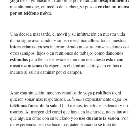
yoga
desaprobación
de su gimnasio en California por mirar con
enviar un mens
una alumna que, en medio de la clase, se puso a
por su teléfono móvil
.
Una década más tarde, el móvil y su infiltración en nuestra vida
altera
diaria sigue avanzando, y su uso mecánico
todas nuestras
interacciones
, ya sea interrumpiendo nuestras conversaciones co
otros (amigos, hijos o en reuniones de trabajo) como dándonos
estímulos
estar con
para llenar los «vacíos» en que nos cuesta
nosotros mismos
(la espera en el dentista, el trayecto en bus o
incluso al salir a caminar por el campo).
prohíben
Ante esta situación, muchos estudios de yoga
(o, si
quieren sonar más respetuosos,
solicitan
) explícitamente dejar los
teléfonos fuera de la sala
. O, al menos, tenerlos en silencio y no
usarlos. Al margen del cartel que haya en la entrada, no es inusua
lo use durante la sesión
que alguien entre con su teléfono y
. Por
mi experiencia, esto se hace más patente cuando se trata de