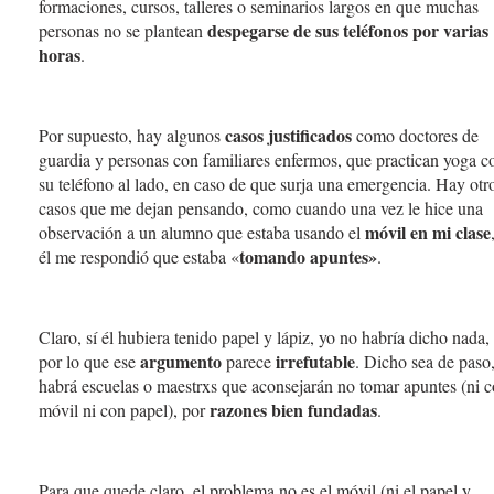
formaciones, cursos, talleres o seminarios largos en que muchas
despegarse de sus teléfonos por varias
personas no se plantean
horas
.
casos justificados
Por supuesto, hay algunos
como doctores de
guardia y personas con familiares enfermos, que practican yoga c
su teléfono al lado, en caso de que surja una emergencia. Hay otr
casos que me dejan pensando, como cuando una vez le hice una
móvil en mi clase
observación a un alumno que estaba usando el
tomando apuntes»
él me respondió que estaba «
.
Claro, sí él hubiera tenido papel y lápiz, yo no habría dicho nada,
argumento
irrefutable
por lo que ese
parece
. Dicho sea de paso
habrá escuelas o maestrxs que aconsejarán no tomar apuntes (ni 
razones bien fundadas
móvil ni con papel), por
.
Para que quede claro, el problema no es el móvil (ni el papel y