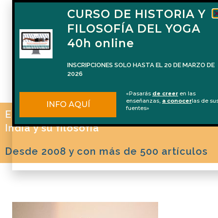
CURSO DE HISTORIA Y
FILOSOFÍA DEL YOGA
40h online
INSCRIPCIONES SOLO HASTA EL 20 DE MARZO DE
2026
«Pasarás
de creer
en las
enseñanzas,
a conocer
las de su
INFO AQUÍ
fuentes»
El blog de Naren Herrero sobre Yoga, la
India y su filosofía
Desde 2008 y con más de 500 artículos