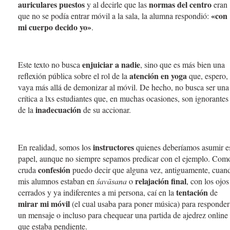
auriculares puestos
normas del centro
y al decirle que las
eran
«con
que no se podía entrar móvil a la sala, la alumna respondió:
mi cuerpo decido yo»
.
enjuiciar a nadie
Este texto no busca
, sino que es más bien una
atención en yoga
reflexión pública sobre el rol de la
que, espero,
vaya más allá de demonizar al móvil. De hecho, no busca ser una
crítica a lxs estudiantes que, en muchas ocasiones, son ignorantes
inadecuación
de la
de su accionar.
instructores
En realidad, somos los
quienes deberíamos asumir e
papel, aunque no siempre sepamos predicar con el ejemplo. Com
confesión
cruda
puedo decir que alguna vez, antiguamente, cuan
relajación final
mis alumnos estaban en
śavāsana
o
, con los ojos
tentación
cerrados y ya indiferentes a mi persona, caí en la
de
mirar mi móvil
(el cual usaba para poner música) para responder
un mensaje o incluso para chequear una partida de ajedrez online
que estaba pendiente.