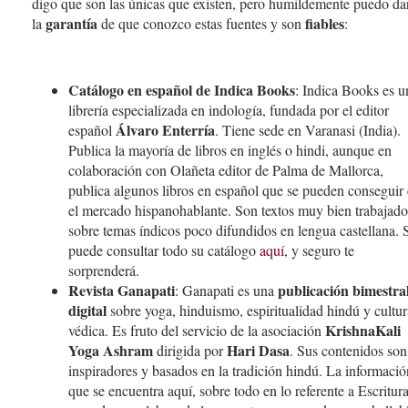
digo que son las únicas que existen, pero humildemente puedo da
garantía
fiables
la
de que conozco estas fuentes y son
:
Catálogo en español de Indica Books
: Indica Books es u
librería especializada en indología, fundada por el editor
Álvaro Enterría
español
. Tiene sede en Varanasi (India).
Publica la mayoría de libros en inglés o hindi, aunque en
colaboración con Olañeta editor de Palma de Mallorca,
publica algunos libros en español que se pueden conseguir
el mercado hispanohablante. Son textos muy bien trabajado
sobre temas índicos poco difundidos en lengua castellana. 
puede consultar todo su catálogo
aquí
, y seguro te
sorprenderá.
Revista Ganapati
publicación bimestra
: Ganapati es una
digital
sobre yoga, hinduismo, espiritualidad hindú y cultur
KrishnaKali
védica. Es fruto del servicio de la asociación
Yoga Ashram
Hari Dasa
dirigida por
. Sus contenidos son
inspiradores y basados en la tradición hindú. La informació
que se encuentra aquí, sobre todo en lo referente a Escritur