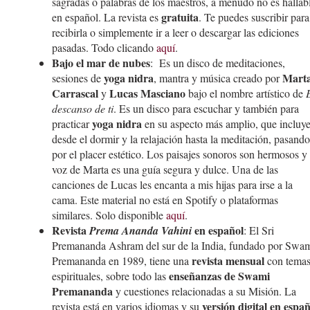
sagradas o palabras de los maestros, a menudo no es hallab
gratuita
en español. La revista es
. Te puedes suscribir para
recibirla o simplemente ir a leer o descargar las ediciones
pasadas. Todo clicando
aquí
.
Bajo el mar de nubes
: Es un disco de meditaciones,
yoga nidra
Mart
sesiones de
, mantra y música creado por
Carrascal
Lucas Masciano
y
bajo el nombre artístico de
descanso de ti
. Es un disco para escuchar y también para
yoga nidra
practicar
en su aspecto más amplio, que incluy
desde el dormir y la relajación hasta la meditación, pasando
por el placer estético. Los paisajes sonoros son hermosos y 
voz de Marta es una guía segura y dulce. Una de las
canciones de Lucas les encanta a mis hijas para irse a la
cama. Este material no está en Spotify o plataformas
similares. Solo disponible
aquí
.
Revista
en español
Prema Ananda Vahini
: El Sri
Premananda Ashram del sur de la India, fundado por Swa
revista mensual
Premananda en 1989, tiene una
con tema
enseñanzas de Swami
espirituales, sobre todo las
Premananda
y cuestiones relacionadas a su Misión. La
versión digital en españ
revista está en varios idiomas y su