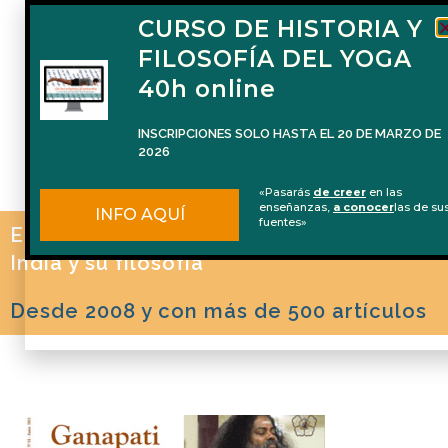
CURSO DE HISTORIA Y
FILOSOFÍA DEL YOGA
40h online
INSCRIPCIONES SOLO HASTA EL 20 DE MARZO DE
2026
«Pasarás
de creer
en las
enseñanzas,
a conocer
las de su
INFO AQUÍ
fuentes»
El blog de Naren Herrero sobre Yoga, la
India y su filosofía
Desde 2008 y con más de 500 artículos