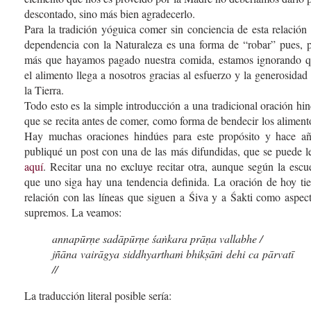
descontado, sino más bien agradecerlo.
Para la tradición yóguica comer sin conciencia de esta relación
dependencia con la Naturaleza es una forma de “robar” pues, 
más que hayamos pagado nuestra comida, estamos ignorando 
el alimento llega a nosotros gracias al esfuerzo y la generosidad
la Tierra.
Todo esto es la simple introducción a una tradicional oración hi
que se recita antes de comer, como forma de bendecir los aliment
Hay muchas oraciones hindúes para este propósito y hace a
publiqué un post con una de las más difundidas, que se puede l
aquí
. Recitar una no excluye recitar otra, aunque según la escu
que uno siga hay una tendencia definida. La oración de hoy ti
relación con las líneas que siguen a Śiva y a Śakti como aspec
supremos. La veamos:
annapūrṇe sadāpūrṇe śaṅkara prāṇa vallabhe /
jñāna vairāgya siddhyarthaṁ bhikṣāṁ dehi ca pārvatī
//
La traducción literal posible sería: