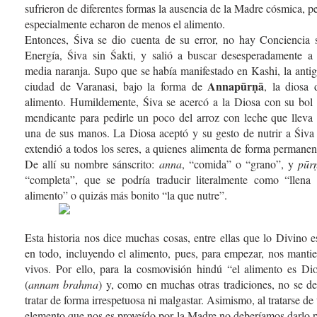
sufrieron de diferentes formas la ausencia de la Madre cósmica, p
especialmente echaron de menos el alimento.
Entonces, Śiva se dio cuenta de su error, no hay Conciencia 
Energía, Śiva sin Śakti, y salió a buscar desesperadamente a
media naranja. Supo que se había manifestado en Kashi, la anti
Annapūrṇā
ciudad de Varanasi, bajo la forma de
, la diosa 
alimento. Humildemente, Śiva se acercó a la Diosa con su bol
mendicante para pedirle un poco del arroz con leche que lleva
una de sus manos. La Diosa aceptó y su gesto de nutrir a Śiva
extendió a todos los seres, a quienes alimenta de forma permanen
De allí su nombre sánscrito:
anna
, “comida” o “grano”, y
pūr
“completa”, que se podría traducir literalmente como “llena
alimento” o quizás más bonito “la que nutre”.
Esta historia nos dice muchas cosas, entre ellas que lo Divino e
en todo, incluyendo el alimento, pues, para empezar, nos manti
vivos. Por ello, para la cosmovisión hindú “el alimento es Di
(
annam brahma
) y, como en muchas otras tradiciones, no se d
tratar de forma irrespetuosa ni malgastar. Asimismo, al tratarse de
elemento que nos es proveído por la Madre no deberíamos darlo 