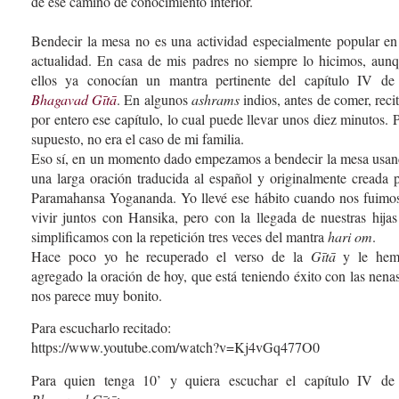
de ese camino de conocimiento interior.
Bendecir la mesa no es una actividad especialmente popular en
actualidad. En casa de mis padres no siempre lo hicimos, aun
ellos ya conocían un mantra pertinente del capítulo IV de
Bhagavad Gītā
. En algunos
ashrams
indios, antes de comer, reci
por entero ese capítulo, lo cual puede llevar unos diez minutos. 
supuesto, no era el caso de mi familia.
Eso sí, en un momento dado empezamos a bendecir la mesa usa
una larga oración traducida al español y originalmente creada 
Paramahansa Yogananda. Yo llevé ese hábito cuando nos fuimo
vivir juntos con Hansika, pero con la llegada de nuestras hijas
simplificamos con la repetición tres veces del mantra
hari om
.
Hace poco yo he recuperado el verso de la
Gītā
y le hem
agregado la oración de hoy, que está teniendo éxito con las nena
nos parece muy bonito.
Para escucharlo recitado:
https://www.youtube.com/watch?v=Kj4vGq477O0
Para quien tenga 10’ y quiera escuchar el capítulo IV de