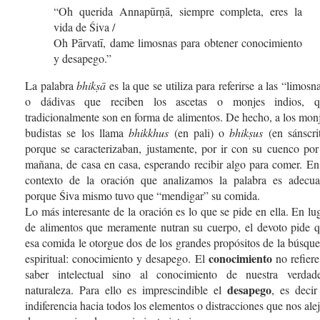
“Oh querida Annapūrṇā, siempre completa, eres la
vida de Śiva /
Oh Pārvatī, dame limosnas para obtener conocimiento
y desapego.”
La palabra
bhikṣā
es la que se utiliza para referirse a las “limosn
o dádivas que reciben los ascetas o monjes indios, q
tradicionalmente son en forma de alimentos. De hecho, a los mon
budistas se los llama
bhikkhus
(en pali) o
bhikṣus
(en sánscri
porque se caracterizaban, justamente, por ir con su cuenco por
mañana, de casa en casa, esperando recibir algo para comer. En
contexto de la oración que analizamos la palabra es adecu
porque Śiva mismo tuvo que “mendigar” su comida.
Lo más interesante de la oración es lo que se pide en ella. En lu
de alimentos que meramente nutran su cuerpo, el devoto pide 
esa comida le otorgue dos de los grandes propósitos de la búsqu
conocimiento
espiritual: conocimiento y desapego. El
no refiere
saber intelectual sino al conocimiento de nuestra verdad
desapego
naturaleza. Para ello es imprescindible el
, es decir
indiferencia hacia todos los elementos o distracciones que nos ale