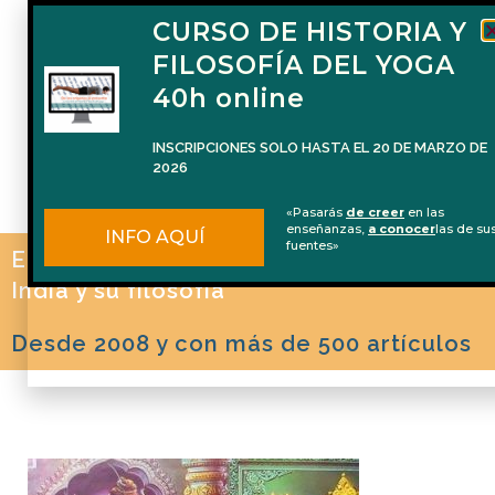
CURSO DE HISTORIA Y
FILOSOFÍA DEL YOGA
40h online
INSCRIPCIONES SOLO HASTA EL 20 DE MARZO DE
2026
«Pasarás
de creer
en las
enseñanzas,
a conocer
las de su
INFO AQUÍ
fuentes»
El blog de Naren Herrero sobre Yoga, la
India y su filosofía
Desde 2008 y con más de 500 artículos