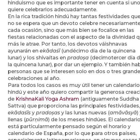
hinduismo que es importante tener en cuenta si un
quiere celebrarlos adecuadamente.
En la rica tradición hindú hay tantas festividades qu
no se espera que un devoto celebre necesariament
cada ocasión, sino que más bien se focalice en las
fiestas relacionadas con el aspecto de la divinidad 
más le atrae. Por tanto, los devotos váishnavas
ayunarán en
ekādaśī
(undécimo día de la quincena
lunar) y los shivaítas en
pradoṣa
(decimotercer día 
la quincena lunar), por dar un ejemplo. Y también ha
personas que se interesen solo en dos o tres grand
celebraciones al año.
Para todos los casos es muy útil tener un calendario
hindú y este año quiero compartir la generosa creac
de
KrishnaKali Yoga Ashram
(antiguamente Suddha
Sattva) que proporciona las principales festividades,
ekādaśīs
y
pradoṣas
y las lunas nuevas (
amāvāsyā
)
llenas (
pūrṇimā
) de los meses hindúes. El calendari
está particularmente pensado según el horario y
calendario de España, por lo que para otros países,