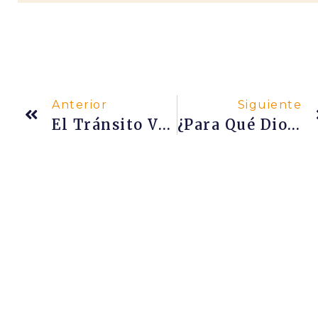
Anterior
Siguiente
El Tránsito Vehicular Como Terreno De Prueba Interior
¿Para Qué Dios Creó Este Mundo?