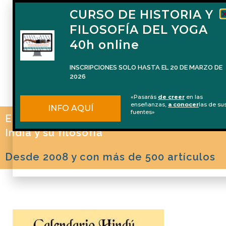
CURSO DE HISTORIA Y
FILOSOFÍA DEL YOGA
40h online
INSCRIPCIONES SOLO HASTA EL 20 DE MARZO DE
2026
«Pasarás
de creer
en las
enseñanzas,
a conocer
las de su
INFO AQUÍ
fuentes»
El blog de Naren Herrero sobre Yoga, la
India y su filosofía
Desde 2008 y con más de 500 artículos