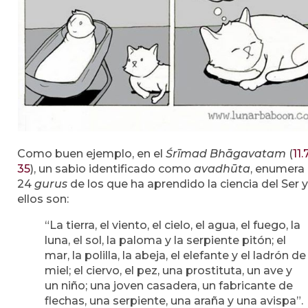
Como buen ejemplo, en el
Śrīmad Bhāgavatam
(
11.
35
), un sabio identificado como
avadhūta
, enumera 
24
gurus
de los que ha aprendido la ciencia del Ser y
ellos son:
“La tierra, el viento, el cielo, el agua, el fuego, la
luna, el sol, la paloma y la serpiente pitón; el
mar, la polilla, la abeja, el elefante y el ladrón de
miel; el ciervo, el pez, una prostituta, un ave y
un niño; una joven casadera, un fabricante de
flechas, una serpiente, una araña y una avispa”.