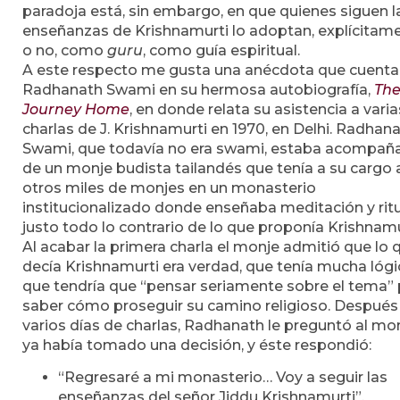
paradoja está, sin embargo, en que quienes siguen l
enseñanzas de Krishnamurti lo adoptan, explícitam
o no, como
guru
, como guía espiritual.
A este respecto me gusta una anécdota que cuenta
Radhanath Swami en su hermosa autobiografía,
Th
Journey Home
, en donde relata su asistencia a varia
charlas de J. Krishnamurti en 1970, en Delhi. Radhan
Swami, que todavía no era swami, estaba acompañ
de un monje budista tailandés que tenía a su cargo 
otros miles de monjes en un monasterio
institucionalizado donde enseñaba meditación y ritu
justo todo lo contrario de lo que proponía Krishnamu
Al acabar la primera charla el monje admitió que lo 
decía Krishnamurti era verdad, que tenía mucha lógic
que tendría que “pensar seriamente sobre el tema” 
saber cómo proseguir su camino religioso. Después
varios días de charlas, Radhanath le preguntó al mon
ya había tomado una decisión, y éste respondió:
“Regresaré a mi monasterio… Voy a seguir las
enseñanzas del señor Jiddu Krishnamurti”.