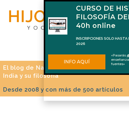
CURSO DE HIS
FILOSOFÍA DE
40h online
INSCRIPCIONES SOLO HASTA 
2026
«Pasarás
d
enseñanza
INFO AQUÍ
fuentes»
El blog de Naren Herrero sobre Yoga, la
India y su filosofía
Desde 2008 y con más de 500 artículos