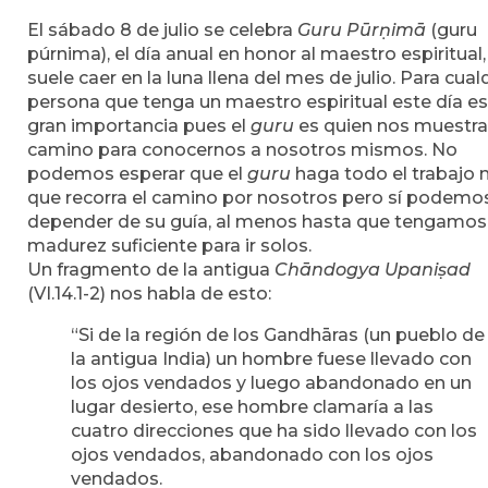
El sábado 8 de julio se celebra
Guru Pūrṇimā
(guru
púrnima), el día anual en honor al maestro espiritual
suele caer en la luna llena del mes de julio. Para cual
persona que tenga un maestro espiritual este día e
gran importancia pues el
guru
es quien nos muestra
camino para conocernos a nosotros mismos. No
podemos esperar que el
guru
haga todo el trabajo n
que recorra el camino por nosotros pero sí podemo
depender de su guía, al menos hasta que tengamos 
madurez suficiente para ir solos.
Un fragmento de la antigua
Chāndogya Upaniṣad
(VI.14.1-2) nos habla de esto:
“Si de la región de los Gandhāras (un pueblo de
la antigua India) un hombre fuese llevado con
los ojos vendados y luego abandonado en un
lugar desierto, ese hombre clamaría a las
cuatro direcciones que ha sido llevado con los
ojos vendados, abandonado con los ojos
vendados.