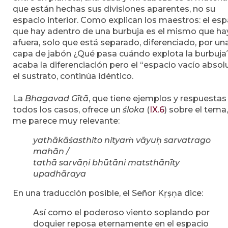
que están hechas sus divisiones aparentes, no su
espacio interior. Como explican los maestros: el esp
que hay adentro de una burbuja es el mismo que ha
afuera, solo que está separado, diferenciado, por una
capa de jabón ¿Qué pasa cuándo explota la burbuja
acaba la diferenciación pero el “espacio vacío absol
el sustrato, continúa idéntico.
La
Bhagavad Gītā
, que tiene ejemplos y respuestas
todos los casos, ofrece un
śloka
(
IX.6
) sobre el tema
me parece muy relevante:
yathākāśasthito nityaṁ vāyuḥ sarvatrago
mahān /
tathā sarvāṇi bhūtāni matsthānīty
upadhāraya
En una traducción posible, el Señor Kṛṣṇa dice:
Así como el poderoso viento soplando por
doquier reposa eternamente en el espacio