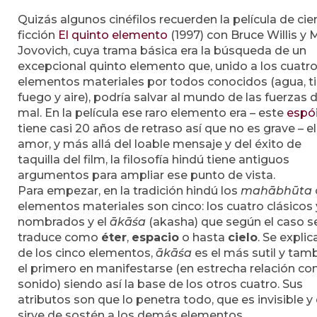
Quizás algunos cinéfilos recuerden la película de cie
ficción
El quinto elemento
(1997) con Bruce Willis y M
Jovovich, cuya trama básica era la búsqueda de un
excepcional quinto elemento que, unido a los cuatr
elementos materiales por todos conocidos (agua, tie
fuego y aire), podría salvar al mundo de las fuerzas d
mal. En la película ese raro elemento era – este
espói
tiene casi 20 años de retraso así que no es grave – el
amor, y más allá del loable mensaje y del éxito de
taquilla del film, la filosofía hindú tiene antiguos
argumentos para ampliar ese punto de vista.
Para empezar, en la tradición hindú los
mahābhūta
elementos materiales son cinco: los cuatro clásicos
nombrados y el
ākāśa
(akasha) que según el caso s
traduce como
éter
,
espacio
o hasta
cielo
. Se expli
de los cinco elementos,
ākāśa
es el más sutil y tam
el primero en manifestarse (en estrecha relación con
sonido) siendo así la base de los otros cuatro. Sus
atributos son que lo penetra todo, que es invisible y
sirve de sostén a los demás elementos.