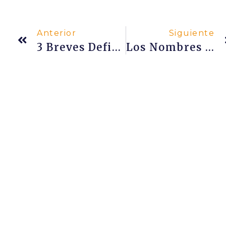
Anterior
Siguiente
3 Breves Definiciones De Yoga En La Bhagavad Gītā
Los Nombres De Las Caracolas De Guerra