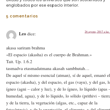
englobados por ese espacio interior.
5 comentarios
26 agosto, 2017 a las
Leo
dice:
akasa sariram brahma
«El espacio (akasha) es el cuerpo de Brahman.»
Tait. Up. 1.6.2
tasmadva etasmadatmana akasah sambhutah…
De aquel sí mismo esencial (atman), sí de aquel, emanó e
espacio (akasha), y del espacio, el gas (vayu), y del gas, l
ígneo (agni – calor y luz), y de lo ígneo, lo líquido (apas 
humedad, agua), y de lo líquido, lo sólido (prithivi – tierr
y de la tierra, la vegetación (algas, etc., capaz de la
fotosíntesis), y de la vegetación, el alimento, y del alimen