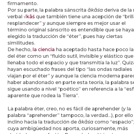
firmamento.
Por su parte, la palabra sánscrita
ākāśa
deriva de la 
verbal √
kāś
que también tiene una acepción de “brill
resplandecer” y aunque siempre es mejor usar el
término original sánscrito es entendible que se haya
elegido la traducción de “éter”, pues hay ciertas
similitudes.
De hecho,
la ciencia
ha aceptado hasta hace poco la
del éter como un “fluido sutil, invisible y elástico que
llenaba todo el espacio y que transmitía la luz”. Qui
hayan escuchado frases del tipo “las ondas radiales
viajan por el éter” y aunque la ciencia moderna pare
haber abandonado en parte esta teoría, la palabra s
sigue usando a nivel “poético” en referencia a la “es
aparente que rodea la Tierra”.
La palabra éter, creo, no es fácil de aprehender (y la
palabra “aprehender” tampoco, la verdad…), por ell
inclino hacia la traducción de
ākāśa
como “espacio”
cuya ambigüedad nos aporta, curiosamente, más