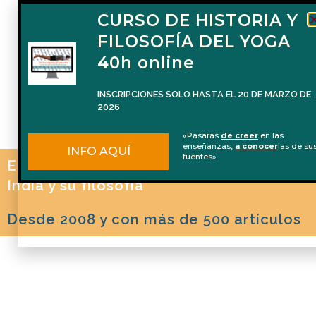
CURSO DE HISTORIA Y
FILOSOFÍA DEL YOGA
40h online
INSCRIPCIONES SOLO HASTA EL 20 DE MARZO DE
2026
«Pasarás
de creer
en las
enseñanzas,
a conocer
las de su
INFO AQUÍ
fuentes»
El blog de Naren Herrero sobre Yoga, la
India y su filosofía
Desde 2008 y con más de 500 artículos