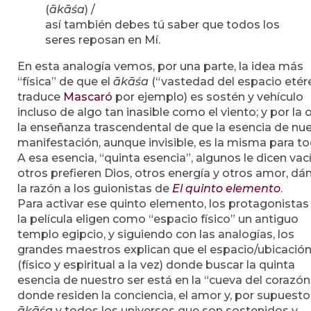
(
ākāśa
) /
así también debes tú saber que todos los
seres reposan en Mí.
En esta analogía vemos, por una parte, la idea más
“física” de que el
ākāśa
(“vastedad del espacio etér
traduce
Mascaró
por ejemplo) es sostén y vehículo
incluso de algo tan inasible como el viento; y por la o
la enseñanza trascendental de que la esencia de nue
manifestación, aunque invisible, es la misma para to
A esa esencia, “quinta esencia”, algunos le dicen vací
otros prefieren Dios, otros energía y otros amor, dá
la razón a los guionistas de
El quinto elemento
.
Para activar ese quinto elemento, los protagonistas
la película eligen como “espacio físico” un antiguo
templo egipcio, y siguiendo con las analogías, los
grandes maestros explican que el espacio/ubicació
(físico y espiritual a la vez) donde buscar la quinta
esencia de nuestro ser está en la “cueva del corazón
donde residen la conciencia, el amor y, por supuesto,
ākāśa
y todos los universos que son sostenidos y