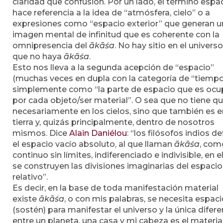
claridad que confusión. Por un lado, el término espa
hace referencia a la idea de “atmósfera, cielo” o a
expresiones como “espacio exterior” que generan u
imagen mental de infinitud que es coherente con la
omnipresencia del
ākāśa
. No hay sitio en el univers
que no haya
ākāśa
.
Esto nos lleva a la segunda acepción de “espacio”
(muchas veces en dupla con la categoría de “tiempo
simplemente como “la parte de espacio que es oc
por cada objeto/ser material”. O sea que no tiene qu
necesariamente en los cielos, sino que también es e
tierra y, quizás principalmente, dentro de nosotros
mismos. Dice
Alain Daniélou
: “los filósofos indios d
el espacio vacío absoluto, al que llaman
ākāśa
, com
continuo sin límites, indiferenciado e indivisible, en e
se construyen las divisiones imaginarias del espacio
relativo”.
Es decir, en la base de toda manifestación material
existe
ākāśa
, o con mis palabras, se necesita espac
(sostén) para manifestar el universo y la única difere
entre un planeta, una casa y mi cabeza es el materia