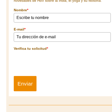
novedades de HdV sobre la India, el yoga y su filosofía.
Nombre
*
E-mail
*
Verifica tu solicitud
*
Enviar