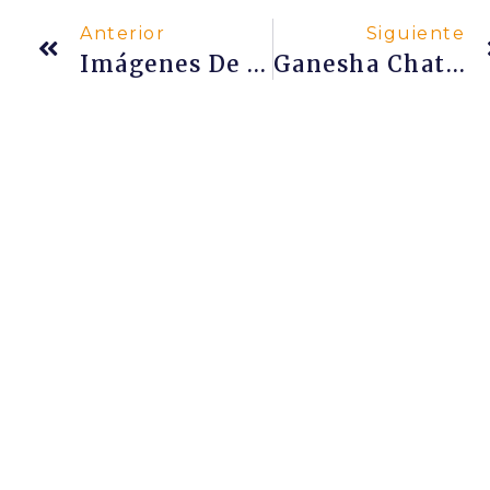
Anterior
Siguiente
Imágenes De La Kumbha Mela De Náshik 2015
Ganesha Chaturthi En Mumbai