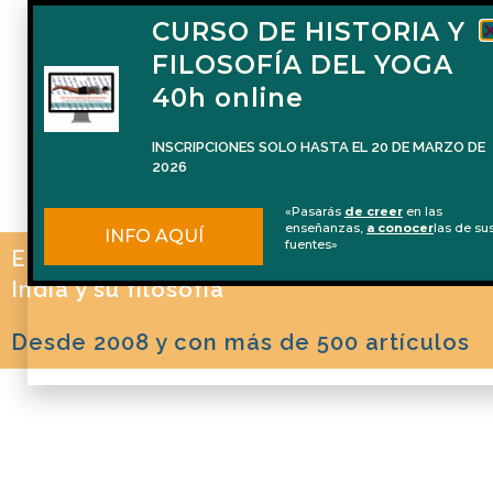
CURSO DE HISTORIA Y
FILOSOFÍA DEL YOGA
40h online
INSCRIPCIONES SOLO HASTA EL 20 DE MARZO DE
2026
«Pasarás
de creer
en las
enseñanzas,
a conocer
las de su
INFO AQUÍ
fuentes»
El blog de Naren Herrero sobre Yoga, la
India y su filosofía
Desde 2008 y con más de 500 artículos