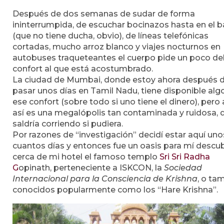
Después de dos semanas de sudar de forma
ininterrumpida, de escuchar bocinazos hasta en el 
(que no tiene ducha, obvio), de líneas telefónicas
cortadas, mucho arroz blanco y viajes nocturnos en
autobuses traqueteantes el cuerpo pide un poco de
confort al que está acostumbrado.
La ciudad de Mumbai, donde estoy ahora después 
pasar unos días en Tamil Nadu, tiene disponible alg
ese confort (sobre todo si uno tiene el dinero), pero
así es una megalópolis tan contaminada y ruidosa, 
saldría corriendo si pudiera.
Por razones de “investigación” decidí estar aquí uno
cuantos días y entonces fue un oasis para mí descub
cerca de mi hotel el famoso templo
Sri Sri Radha
G
opinath, perteneciente a ISKCON, la
Sociedad
Internacional para la Consciencia de Krishna
, o ta
conocidos popularmente como los “Hare Krishna”.