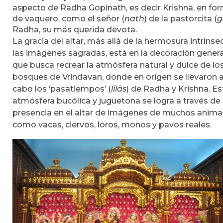
aspecto de Radha Gopinath, es decir Krishna, en fo
de vaquero, como el señor (
nath
) de la pastorcita (
g
Radha, su más querida devota.
La gracia del altar, más allá de la hermosura intrínse
las imágenes sagradas, está en la decoración genera
que busca recrear la atmósfera natural y dulce de lo
bosques de Vrindavan, donde en origen se llevaron 
cabo los ‘pasatiempos’ (
līlās
) de Radha y Krishna. Es
atmósfera bucólica y juguetona se logra a través de 
presencia en el altar de imágenes de muchos anima
como vacas, ciervos, loros, monos y pavos reales.