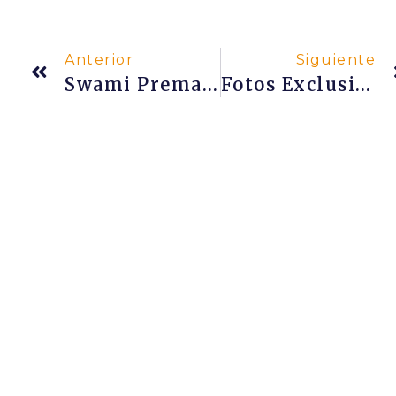
Anterior
Siguiente
Swami Premananda Explica Cómo Experimentó Samādhi
Fotos Exclusivas De La Kumbha Mela