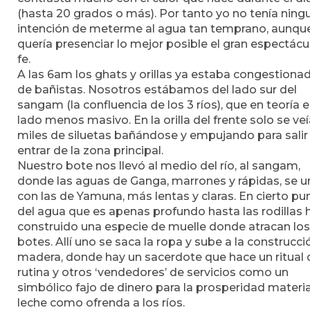
(hasta 20 grados o más). Por tanto yo no tenía ning
intención de meterme al agua tan temprano, aunque
quería presenciar lo mejor posible el gran espectácu
fe.
A las 6am los ghats y orillas ya estaba congestiona
de bañistas. Nosotros estábamos del lado sur del
sangam (la confluencia de los 3 ríos), que en teoría e
lado menos masivo. En la orilla del frente solo se ve
miles de siluetas bañándose y empujando para salir
entrar de la zona principal.
Nuestro bote nos llevó al medio del río, al sangam,
donde las aguas de Ganga, marrones y rápidas, se 
con las de Yamuna, más lentas y claras. En cierto pu
del agua que es apenas profundo hasta las rodillas 
construido una especie de muelle donde atracan los
botes. Allí uno se saca la ropa y sube a la construcci
madera, donde hay un sacerdote que hace un ritual 
rutina y otros ‘vendedores’ de servicios como un
simbólico fajo de dinero para la prosperidad materia
leche como ofrenda a los ríos.