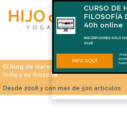
CURSO DE H
FILOSOFÍA
40h online
INSCRIPCIONES SOLO HA
2026
«Pas
ense
INFO AQUÍ
fuent
El blog de Naren Herrero sobre Yoga, la
India y su filosofía
Desde 2008 y con más de 500 artículos