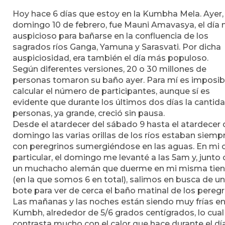
Hoy hace 6 días que estoy en la Kumbha Mela. Ayer,
domingo 10 de febrero, fue Mauni Amavasya, el día
auspicioso para bañarse en la confluencia de los
sagrados ríos Ganga, Yamuna y Sarasvati. Por dicha
auspiciosidad, era también el día más populoso.
Según diferentes versiones, 20 o 30 millones de
personas tomaron su baño ayer. Para mí es imposib
calcular el número de participantes, aunque sí es
evidente que durante los últimos dos días la cantid
personas, ya grande, creció sin pausa.
Desde el atardecer del sábado 9 hasta el atardecer 
domingo las varias orillas de los ríos estaban siemp
con peregrinos sumergiéndose en las aguas. En mi 
particular, el domingo me levanté a las 5am y, junto
un muchacho alemán que duerme en mi misma tie
(en la que somos 6 en total), salimos en busca de un
bote para ver de cerca el baño matinal de los peregr
Las mañanas y las noches están siendo muy frías en
Kumbh, alrededor de 5/6 grados centígrados, lo cual
contrasta mucho con el calor que hace durante el dí