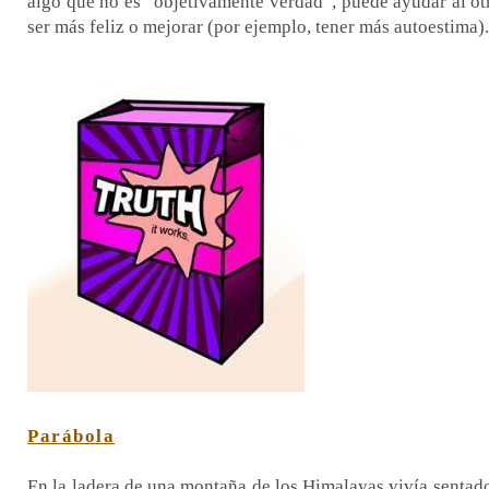
algo que no es “objetivamente verdad”, puede ayudar al ot
ser más feliz o mejorar (por ejemplo, tener más autoestima).
Parábola
En la ladera de una montaña de los Himalayas vivía sentad