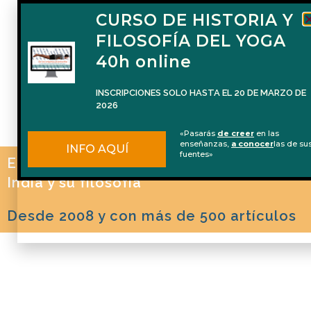
CURSO DE HISTORIA Y
FILOSOFÍA DEL YOGA
40h online
INSCRIPCIONES SOLO HASTA EL 20 DE MARZO DE
2026
«Pasarás
de creer
en las
enseñanzas,
a conocer
las de su
INFO AQUÍ
fuentes»
El blog de Naren Herrero sobre Yoga, la
India y su filosofía
Desde 2008 y con más de 500 artículos