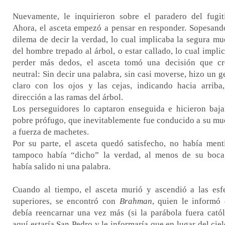
Nuevamente, le inquirieron sobre el paradero del fugit
Ahora, el asceta empezó a pensar en responder. Sopesand
dilema de decir la verdad, lo cual implicaba la segura mu
del hombre trepado al árbol, o estar callado, lo cual impli
perder más dedos, el asceta tomó una decisión que c
neutral: Sin decir una palabra, sin casi moverse, hizo un g
claro con los ojos y las cejas, indicando hacia arriba
dirección a las ramas del árbol.
Los perseguidores lo captaron enseguida e hicieron baja
pobre prófugo, que inevitablemente fue conducido a su mu
a fuerza de machetes.
Por su parte, el asceta quedó satisfecho, no había ment
tampoco había “dicho” la verdad, al menos de su boc
había salido ni una palabra.
Cuando al tiempo, el asceta murió y ascendió a las esf
superiores, se encontró con
Brahman
, quien le informó
debía reencarnar una vez más (si la parábola fuera catól
aquí estaría San Pedro y le informaría que en lugar del ciel