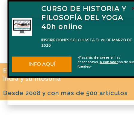
FORMACIÓN DE
CURSO DE HISTORIA Y
PROFESORES DE
FILOSOFÍA DEL YOGA
FILOSOFÍA DEL YOGA
40h online
(100 horas)
INSCRIPCIONES SOLO HASTA EL 20 DE MARZO DE
2026
Del 2 de octubre de 2026 al 22 de ener
de 2027
«Pasarás
de creer
en las
enseñanzas,
a conocer
las de su
INFO AQUÍ
La formación en español que te prepara
fuentes»
El blog de Naren Herrero sobre Yoga, la
para impartir Filosofía del Yoga de man
INFO AQUÍ
profesional
India y su filosofía
Desde 2008 y con más de 500 artículos