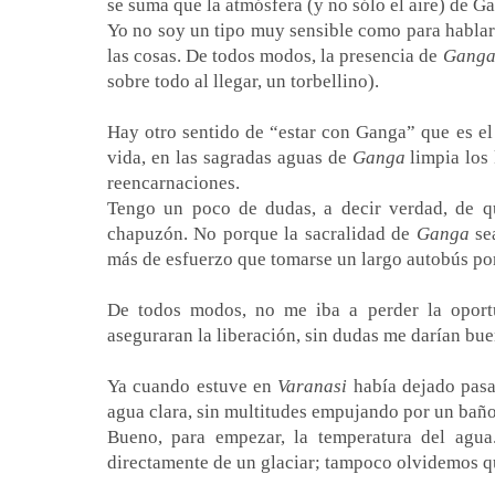
se suma que la atmósfera (y no sólo el aire) de G
Yo no soy un tipo muy sensible como para hablar 
las cosas. De todos modos, la presencia de
Gang
sobre todo al llegar, un torbellino).
Hay otro sentido de “estar con Ganga” que es el
vida, en las sagradas aguas de
Ganga
limpia los 
reencarnaciones.
Tengo un poco de dudas, a decir verdad, de q
chapuzón. No porque la sacralidad de
Ganga
sea
más de esfuerzo que tomarse un largo autobús po
De todos modos, no me iba a perder la oport
aseguraran la liberación, sin dudas me darían bue
Ya cuando estuve en
Varanasi
había dejado pasa
agua clara, sin multitudes empujando por un bañ
Bueno, para empezar, la temperatura del agu
directamente de un glaciar; tampoco olvidemos q