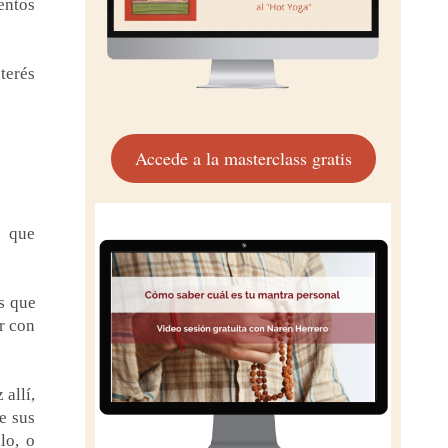
ientos
terés
Accede a la masterclass gratis
, que
s que
r con
 allí,
e sus
lo, o