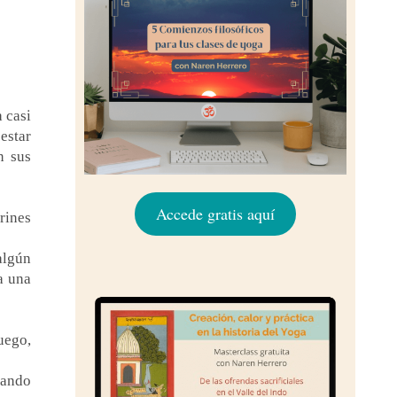
a casi
estar
n sus
Accede gratis aquí
rines
algún
a una
uego,
nando