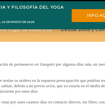
IA Y FILOSOFÍA DEL YOGA
ome
Narén Herrero
Blog
Cursos
E
INFO A
L 20 DE MARZO DE 2026
e Yoga, la India y su
Desde 2008 y con
ención de permanecer en
Gangotri
por algunos días más, mi men
 tenían su asidero en la supuesta preocupación que podrían te
a sabían, debido a mi previo aviso, que yo estaría en el medio de
actarme por unos días.
 estar por unos cuantos días en contacto directo, sin filtro, c