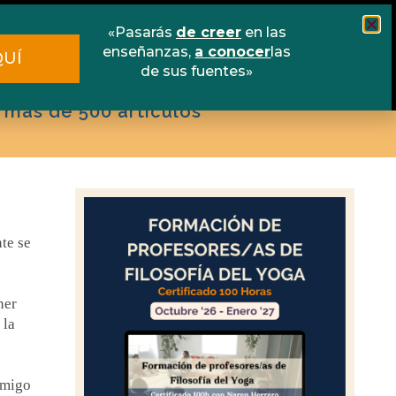
scuela online
Libros
Contacto
«Pasarás
de creer
en las
enseñanzas,
a conocer
las
QUÍ
de sus fuentes»
 más de 500 artículos
te se
ner
 la
onmigo