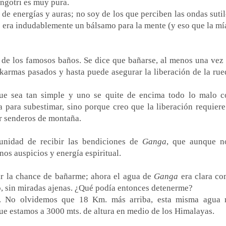
angotri es muy pura.
de energías y auras; no soy de los que perciben las ondas sutil
a
era indudablemente un bálsamo para la mente (y eso que la mía
 de los famosos baños. Se dice que bañarse, al menos una vez 
karmas pasados y hasta puede asegurar la liberación de la rue
ue sea tan simple y uno se quite de encima todo lo malo c
 para subestimar, sino porque creo que la liberación requiere
r senderos de montaña.
unidad de recibir las bendiciones de
Ganga
, que aunque 
nos auspicios y energía espiritual.
r la chance de bañarme; ahora el agua de
Ganga
era clara co
o, sin miradas ajenas. ¿Qué podía entonces detenerme?
a. No olvidemos que 18 Km. más arriba, esta misma agua 
ue estamos a 3000 mts. de altura en medio de los Himalayas.