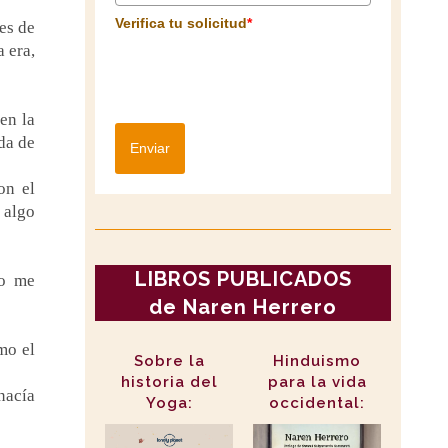
Verifica tu solicitud
*
es de
 era,
en la
da de
Enviar
on el
 algo
LIBROS PUBLICADOS
no me
de Naren Herrero
mo el
Sobre la
Hinduismo
historia del
para la vida
nacía
Yoga:
occidental: