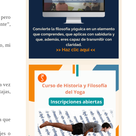
 pero
nte”,
o, mi
a vez
ajas,
a que
jes o