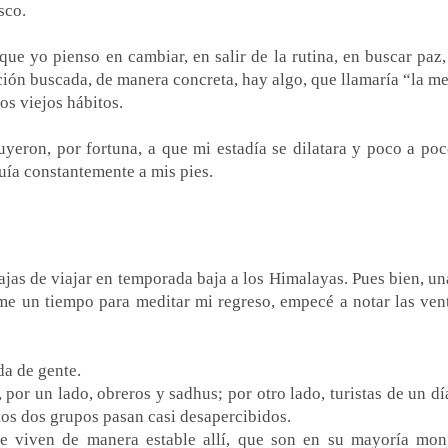
sco.
que yo pienso en cambiar, en salir de la rutina, en buscar paz,
ión buscada, de manera concreta, hay algo, que llamaría “la me
los viejos hábitos.
uyeron, por fortuna, a que mi estadía se dilatara y poco a poc
luía constantemente a mis pies.
ajas de viajar en temporada baja a los Himalayas. Pues bien, un
e un tiempo para meditar mi regreso, empecé a notar las vent
da de gente.
por un lado, obreros y sadhus; por otro lado, turistas de un dí
tos dos grupos pasan casi desapercibidos.
e viven de manera estable allí, que son en su mayoría mon