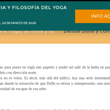
IA Y FILOSOFÍA DEL YOGA
ome
Narén Herrero
Blog
Cursos
E
INFO A
L 20 DE MARZO DE 2026
e Yoga, la India y su
Desde 2008 y con
adas para poner en regla mis papeles y poder así salir de la India en pa
bús con dirección norte.
 no es veloz. Es decir, más allá del tráfico, hay una serie intermina
lan dando la sensación de que Delhi es eterna y omnipresente; una sen
esidad de escapar de esa urbe.