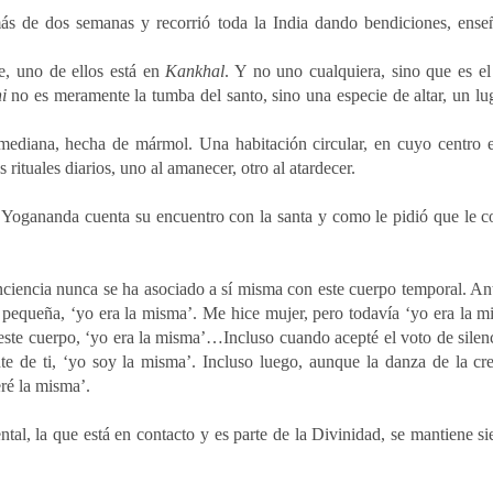
s de dos semanas y recorrió toda la India dando bendiciones, ens
e, uno de ellos está en
Kankhal
. Y no uno cualquiera, sino que es el
i
no es meramente la tumba del santo, sino una especie de altar, un lu
ediana, hecha de mármol. Una habitación circular, en cuyo centro e
ituales diarios, uno al amanecer, otro al atardecer.
Yogananda cuenta su encuentro con la santa y como le pidió que le c
onciencia nunca se ha asociado a sí misma con este cuerpo temporal. An
a pequeña, ‘yo era la misma’. Me hice mujer, pero todavía ‘yo era la m
 este cuerpo, ‘yo era la misma’…Incluso cuando acepté el voto de silen
te de ti, ‘yo soy la misma’. Incluso luego, aunque la danza de la cr
eré la misma’.
al, la que está en contacto y es parte de la Divinidad, se mantiene s