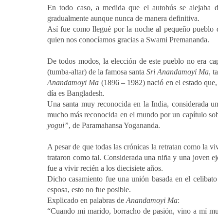
En todo caso, a medida que el autobús se alejaba de
gradualmente aunque nunca de manera definitiva.
Así fue como llegué por la noche al pequeño pueblo
quien nos conocíamos gracias a Swami Premananda.
De todos modos, la elección de este pueblo no era cap
(tumba-altar) de la famosa santa
Sri Anandamoyi Ma
, 
Anandamoyi Ma
(1896 – 1982) nació en el estado que, 
día es Bangladesh.
Una santa muy reconocida en la India, considerada un
mucho más reconocida en el mundo por un capítulo sobre
yogui”
, de Paramahansa Yogananda.
A pesar de que todas las crónicas la retratan como la v
trataron como tal. Considerada una niña y una joven ej
fue a vivir recién a los diecisiete años.
Dicho casamiento fue una unión basada en el celibato
esposa, esto no fue posible.
Explicado en palabras de
Anandamoyi Ma
:
“Cuando mi marido, borracho de pasión, vino a mí mur