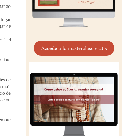
eñando
 lugar
gar de
stá el
Accede a la masterclass gratis
ontara
tes de
isma’.
cio de
eación
iempre