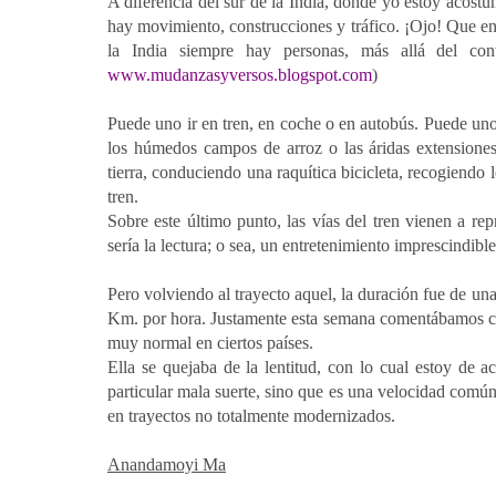
A diferencia del sur de la India, donde yo estoy acostu
hay movimiento, construcciones y tráfico. ¡Ojo! Que en
la India siempre hay personas, más allá del con
www.mudanzasyversos.blogspot.com
)
Puede uno ir en tren, en coche o en autobús. Puede uno e
los húmedos campos de arroz o las áridas extensiones
tierra, conduciendo una raquítica bicicleta, recogiendo 
tren.
Sobre este último punto, las vías del tren vienen a re
sería la lectura; o sea, un entretenimiento imprescindibl
Pero volviendo al trayecto aquel, la duración fue de un
Km. por hora. Justamente esta semana comentábamos con
muy normal en ciertos países.
Ella se quejaba de la lentitud, con lo cual estoy de 
particular mala suerte, sino que es una velocidad común
en trayectos no totalmente modernizados.
Anandamoyi Ma