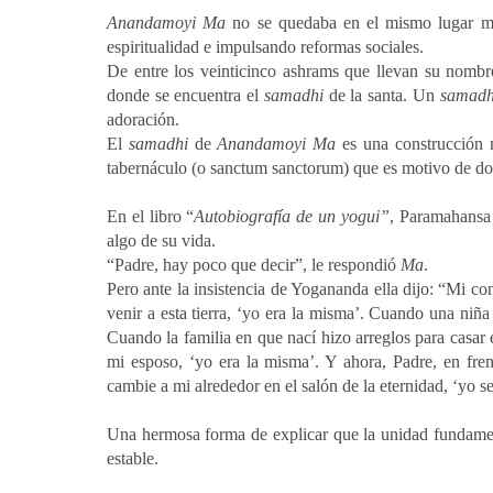
Anandamoyi Ma
no se quedaba en el mismo lugar má
espiritualidad e impulsando reformas sociales.
De entre los veinticinco ashrams que llevan su nombr
donde se encuentra el
samadhi
de la santa. Un
samadh
adoración.
El
samadhi
de
Anandamoyi Ma
es una construcción m
tabernáculo (o sanctum sanctorum) que es motivo de dos r
En el libro “
Autobiografía de un yogui”
, Paramahansa 
algo de su vida.
“Padre, hay poco que decir”, le respondió
Ma
.
Pero ante la insistencia de Yogananda ella dijo: “Mi c
venir a esta tierra, ‘yo era la misma’. Cuando una niñ
Cuando la familia en que nací hizo arreglos para casar
mi esposo, ‘yo era la misma’. Y ahora, Padre, en fren
cambie a mi alrededor en el salón de la eternidad, ‘yo s
Una hermosa forma de explicar que la unidad fundament
estable.