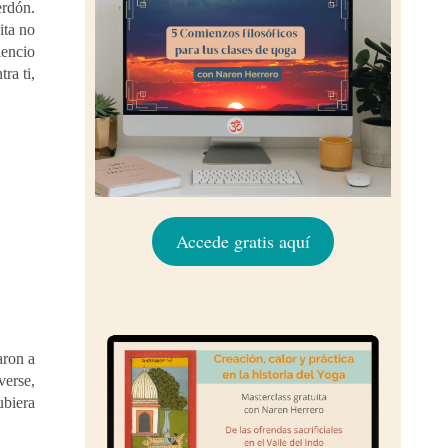
erdón.
ita no
lencio
ra ti,
Accede gratis aquí
aron a
verse,
ubiera