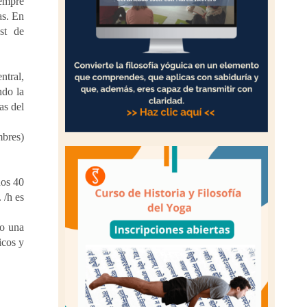
iempre
as. En
st de
ntral,
ndo la
as del
mbres)
nos 40
 /h es
vo una
icos y