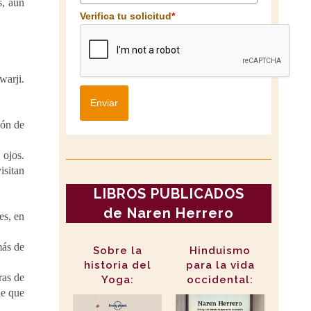
s, aún
Verifica tu solicitud
*
warji.
Enviar
ión de
 ojos.
isitan
LIBROS PUBLICADOS
de Naren Herrero
es, en
más de
Sobre la
Hinduismo
historia del
para la vida
ras de
Yoga:
occidental:
de que