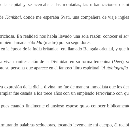
 la capital y se acercaba a las montañas, las urbanizaciones dism
 de
Kankhal
, donde me esperaba Svati, una compañera de viaje ingle
richosa. En realidad nos había llevado una sola razón: conocer el
sa
también llamada sólo
Ma
(madre) por su seguidores.
en la época de la India británica, era llamado Bengala oriental, y que 
a viva manifestación de la Divinidad en su forma femenina (
Devi
), s
 su persona que aparece en el famoso libro espiritual “
Autobiografía
iva expresión de la dicha divina, no fue de manera inmediata que los de
emplar fue casada a los trece años con un empleado ferroviario con qu
 pues cuando finalmente el ansioso esposo quiso conocer bíblicament
murando palabras seductoras, tocando levemente mi cuerpo, él recib