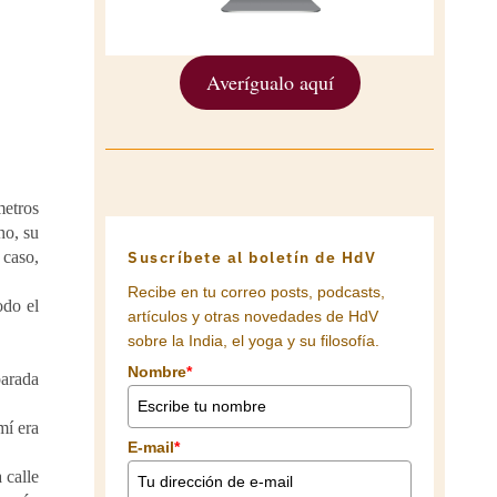
Averígualo aquí
metros
ho, su
 caso,
Suscríbete al boletín de HdV
Recibe en tu correo posts, podcasts,
odo el
artículos y otras novedades de HdV
sobre la India, el yoga y su filosofía.
Nombre
*
parada
mí era
E-mail
*
 calle