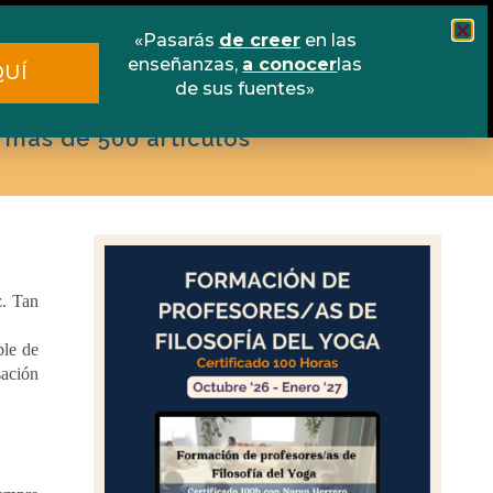
scuela online
Libros
Contacto
«Pasarás
de creer
en las
enseñanzas,
a conocer
las
QUÍ
de sus fuentes»
 más de 500 artículos
z. Tan
ble de
sación