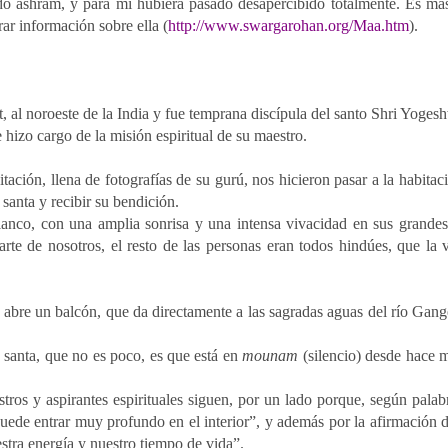
ado ashram, y para mí hubiera pasado desapercibido totalmente. Es má
ar información sobre ella (
http://www.swargarohan.org/Maa.htm
).
 al noroeste de la India y fue temprana discípula del santo Shri Yogesh
 hizo cargo de la misión espiritual de su maestro.
ción, llena de fotografías de su gurú, nos hicieron pasar a la habitac
 santa y recibir su bendición.
anco, con una amplia sonrisa y una intensa vivacidad en sus grandes
te de nosotros, el resto de las personas eran todos hindúes, que la v
e abre un balcón, que da directamente a las sagradas aguas del río Gang
a santa, que no es poco, es que está en
mounam
(silencio) desde hace 
tros y aspirantes espirituales siguen, por un lado porque, según palab
uede entrar muy profundo en el interior”, y además por la afirmación 
stra energía y nuestro tiempo de vida”.