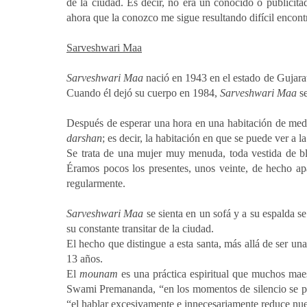
de la ciudad. Es decir, no era un conocido o publicit
ahora que la conozco me sigue resultando difícil encontr
Sarveshwari Maa
Sarveshwari Maa
nació en 1943 en el estado de Gujarat,
Cuando él dejó su cuerpo en 1984,
Sarveshwari Maa
se
Después de esperar una hora en una habitación de medita
darshan
; es decir, la habitación en que se puede ver a la
Se trata de una mujer muy menuda, toda vestida de bl
Éramos pocos los presentes, unos veinte, de hecho apar
regularmente.
Sarveshwari Maa
se sienta en un sofá y a su espalda s
su constante transitar de la ciudad.
El hecho que distingue a esta santa, más allá de ser un
13 años.
El
mounam
es una práctica espiritual que muchos maes
Swami Premananda, “e
n los momentos de silencio se p
“el hablar excesivamente e innecesariamente reduce nue