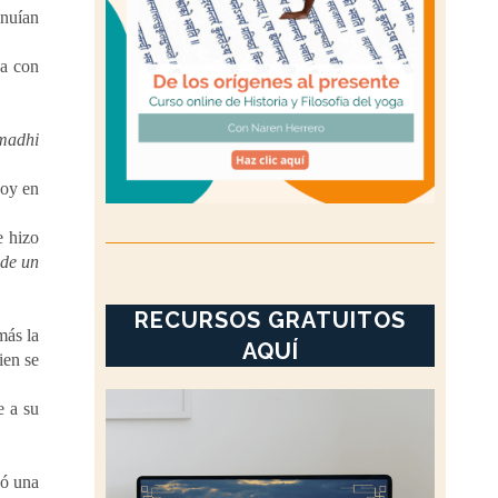
inuían
sa con
madhi
hoy en
e hizo
 de un
RECURSOS GRATUITOS
más la
AQUÍ
ien se
e a su
ió una