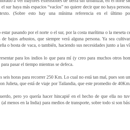
mbrado a ver mayores extensiones de tierra sin urbanizar, en el norte s
 el sur haya más espacios “vacíos” no quiere decir que no haya person
texto. (Sobre esto hay una mínima referencia en el último po
star pasando por el norte o el sur, por la costa marítima o la meseta ce
 de bajos arbustos, que siempre verá alguna persona. Ya sea cultiva
leña o bosta de vaca, o también, haciendo sus necesidades junto a las ví
presentar para los indios lo que para mí (y creo para muchos otros ho
e para pasar el tiempo mientras se defeca.
as seis horas para recorrer 250 Km. Lo cual no está tan mal, pues son u
 Julieta, que está de viaje por Tailandia, que este promedio de 40Km.
acuerdo, pero yo quería hacer hincapié en el hecho de que ella no tu
 (al menos en la India) para medios de transporte, sobre todo si son bás