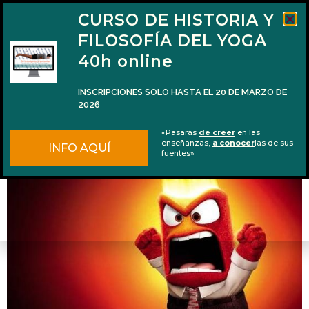
CURSO DE HISTORIA Y
FILOSOFÍA DEL YOGA
40h online
INSCRIPCIONES SOLO HASTA EL 20 DE MARZO DE
2026
Consejos espirituales sobre controlar la ira
«Pasarás
de creer
en las
enseñanzas,
a conocer
las de sus
INFO AQUÍ
fuentes»