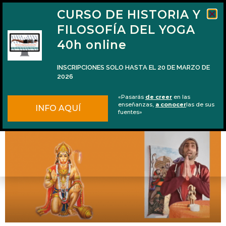
CURSO DE HISTORIA Y
FILOSOFÍA DEL YOGA
40h online
INSCRIPCIONES SOLO HASTA EL 20 DE MARZO DE
2026
Hanumān Chālisā en español con rima
«Pasarás
de creer
en las
enseñanzas,
a conocer
las de sus
INFO AQUÍ
fuentes»