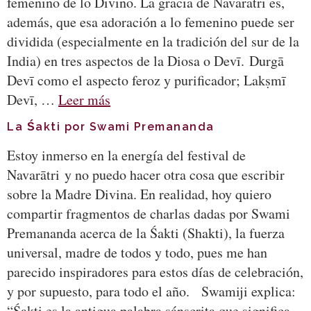
femenino de lo Divino. La gracia de Navarātri es,
además, que esa adoración a lo femenino puede ser
dividida (especialmente en la tradición del sur de la
India) en tres aspectos de la Diosa o Devī. Durgā
Devī como el aspecto feroz y purificador; Lakṣmī
Devī, …
Leer más
La Śakti por Swami Premananda
Estoy inmerso en la energía del festival de
Navarātri y no puedo hacer otra cosa que escribir
sobre la Madre Divina. En realidad, hoy quiero
compartir fragmentos de charlas dadas por Swami
Premananda acerca de la Śakti (Shakti), la fuerza
universal, madre de todos y todo, pues me han
parecido inspiradores para estos días de celebración,
y por supuesto, para todo el año. Swamiji explica:
“Śakti es la antigua palabra sánscrita que significa