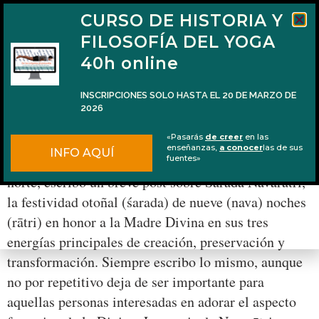
CURSO DE HISTORIA Y
FILOSOFÍA DEL YOGA
40h online
INSCRIPCIONES SOLO HASTA EL 20 DE MARZO DE
2026
Navarātri 2016 y la Madre
«Pasarás
de creer
en las
enseñanzas,
a conocer
las de sus
INFO AQUÍ
Cada año, con la llegada del otoño en el hemisferio
fuentes»
norte, escribo un breve post sobre Śarada Navarātri,
la festividad otoñal (śarada) de nueve (nava) noches
(rātri) en honor a la Madre Divina en sus tres
energías principales de creación, preservación y
transformación. Siempre escribo lo mismo, aunque
no por repetitivo deja de ser importante para
aquellas personas interesadas en adorar el aspecto