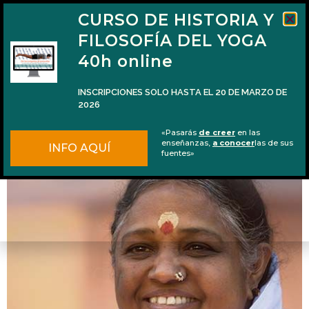
CURSO DE HISTORIA Y
FILOSOFÍA DEL YOGA
40h online
INSCRIPCIONES SOLO HASTA EL 20 DE MARZO DE
2026
Consejos para ver a Amma en Granollers
«Pasarás
de creer
en las
enseñanzas,
a conocer
las de sus
INFO AQUÍ
fuentes»