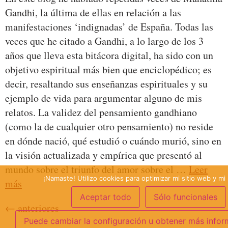
Gandhi, la última de ellas en relación a las
manifestaciones ‘indignadas’ de España. Todas las
veces que he citado a Gandhi, a lo largo de los 3
años que lleva esta bitácora digital, ha sido con un
objetivo espiritual más bien que enciclopédico; es
decir, resaltando sus enseñanzas espirituales y su
ejemplo de vida para argumentar alguno de mis
relatos. La validez del pensamiento gandhiano
(como la de cualquier otro pensamiento) no reside
en dónde nació, qué estudió o cuándo murió, sino en
la visión actualizada y empírica que presentó al
mundo sobre el triunfo del amor sobre el …
Leer
¡Namaste! Utilizo cookies para optimizar mi sitio web y mi 
más
Aceptar todo
Sólo funcionales
←
anteriores
Puede cambiar la configuración u obtener más infor