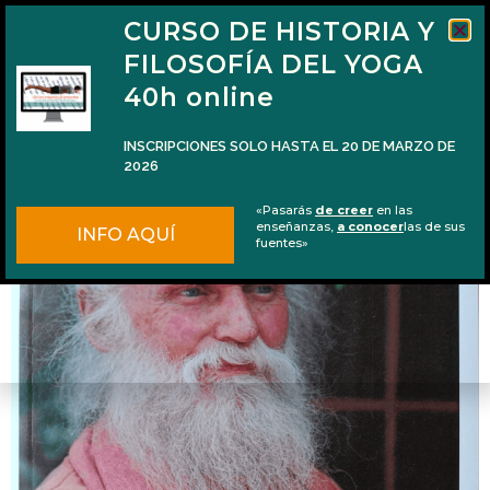
CURSO DE HISTORIA Y
FILOSOFÍA DEL YOGA
40h online
INSCRIPCIONES SOLO HASTA EL 20 DE MARZO DE
2026
Reseña del libro «Viaje transcendental» de
«Pasarás
de creer
en las
Swami Jñanananda Giri
enseñanzas,
a conocer
las de sus
INFO AQUÍ
fuentes»