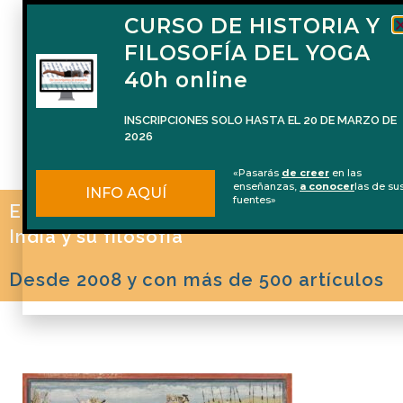
CURSO DE HISTORIA Y
FILOSOFÍA DEL YOGA
40h online
INSCRIPCIONES SOLO HASTA EL 20 DE MARZO DE
2026
«Pasarás
de creer
en las
enseñanzas,
a conocer
las de su
INFO AQUÍ
fuentes»
El blog de Naren Herrero sobre Yoga, la
India y su filosofía
Desde 2008 y con más de 500 artículos