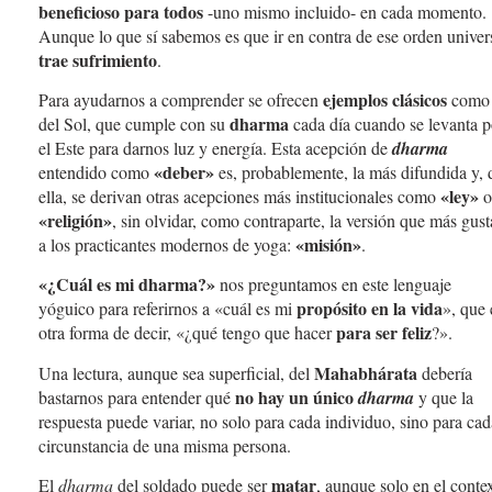
beneficioso para todos
-uno mismo incluido- en cada momento.
Aunque lo que sí sabemos es que ir en contra de ese orden univer
trae sufrimiento
.
ejemplos clásicos
Para ayudarnos a comprender se ofrecen
como 
dharma
del Sol, que cumple con su
cada día cuando se levanta p
el Este para darnos luz y energía. Esta acepción de
dharma
«deber»
entendido como
es, probablemente, la más difundida y, 
«ley»
ella, se derivan otras acepciones más institucionales como
o
«religión»
, sin olvidar, como contraparte, la versión que más gust
«misión»
a los practicantes modernos de yoga:
.
«¿Cuál es mi dharma?»
nos preguntamos en este lenguaje
propósito en la vida
yóguico para referirnos a «cuál es mi
», que 
para ser feliz
otra forma de decir, «¿qué tengo que hacer
?».
Mahabhárata
Una lectura, aunque sea superficial, del
debería
no hay un único
bastarnos para entender qué
dharma
y que la
respuesta puede variar, no solo para cada individuo, sino para cad
circunstancia de una misma persona.
matar
El
dharma
del soldado puede ser
, aunque solo en el conte