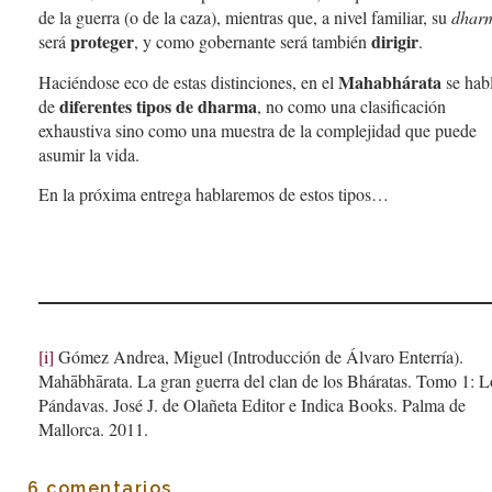
de la guerra (o de la caza), mientras que, a nivel familiar, su
dhar
proteger
dirigir
será
, y como gobernante será también
.
Mahabhárata
Haciéndose eco de estas distinciones, en el
se hab
diferentes tipos de dharma
de
, no como una clasificación
exhaustiva sino como una muestra de la complejidad que puede
asumir la vida.
En la próxima entrega hablaremos de estos tipos…
[i]
Gómez Andrea, Miguel (Introducción de Álvaro Enterría).
Mahābhārata. La gran guerra del clan de los Bháratas. Tomo 1: L
Pándavas. José J. de Olañeta Editor e Indica Books. Palma de
Mallorca. 2011.
6 comentarios