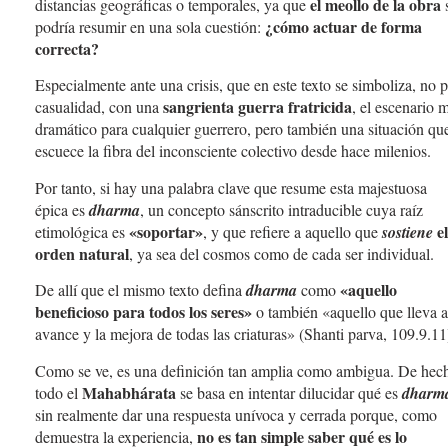
el meollo de la obra
distancias geográficas o temporales, ya que
¿cómo actuar de forma
podría resumir en una sola cuestión:
correcta?
Especialmente ante una crisis, que en este texto se simboliza, no 
sangrienta guerra fratricida
casualidad, con una
, el escenario 
dramático para cualquier guerrero, pero también una situación qu
escuece la fibra del inconsciente colectivo desde hace milenios.
Por tanto, si hay una palabra clave que resume esta majestuosa
épica es
dharma
, un concepto sánscrito intraducible cuya raíz
«soportar»
el
etimológica es
, y que refiere a aquello que
sostiene
orden natural
, ya sea del cosmos como de cada ser individual.
«aquello
De allí que el mismo texto defina
dharma
como
beneficioso para todos los seres»
o también «aquello que lleva a
avance y la mejora de todas las criaturas» (Shanti parva, 109.9.11
Como se ve, es una definición tan amplia como ambigua. De hec
Mahabhárata
todo el
se basa en intentar dilucidar qué es
dharm
sin realmente dar una respuesta unívoca y cerrada porque, como
no es tan simple saber qué es lo
demuestra la experiencia,