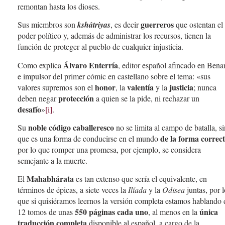
remontan hasta los dioses.
guerreros
Sus miembros son
kshátriyas
, es decir
que ostentan el
poder político y, además de administrar los recursos, tienen la
función de proteger al pueblo de cualquier injusticia.
Álvaro Enterría
Como explica
, editor español afincado en Bena
e impulsor del primer cómic en castellano sobre el tema: «sus
honor
valentía
justicia
valores supremos son el
, la
y la
; nunca
protección
deben negar
a quien se la pide, ni rechazar un
desafío
»
[i]
.
noble código caballeresco
Su
no se limita al campo de batalla, s
de la forma correc
que es una forma de conducirse en el mundo
por lo que romper una promesa, por ejemplo, se considera
semejante a la muerte.
Mahabhárata
El
es tan extenso que sería el equivalente, en
términos de épicas, a siete veces la
Ilíada
y la
Odisea
juntas, por 
que si quisiéramos leernos la versión completa estamos hablando 
550 páginas cada uno
única
12 tomos de unas
, al menos en la
traducción completa
disponible al español, a cargo de la