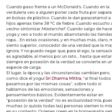
Cuando paso frente a un McDonald’s. Cuando en la
verdulería veo a alguien poner cada fruta por separ
en bolsas de plástico. Cuando le dan paracetamol a
hijos apenas tiene 38 °C de fiebre. Cuando escucho 
vecino sintonizar
Masterchef
. Cuando salgo de hace
yoga y veo a todo el mundo abarrotando las tienda
ropa… En estas ocasiones, y en muchas más, claro,
siento superior, conocedor de una verdad que la ma
ignora. Y no puedo negar que, para el ego, la sensac
es agradable, al menos por un rato… hasta que estar
siempre en posesión de la verdad se convierte en u
especie de carga.
El lugar, la época y las circunstancias cambian pero,
como dice el yogui
Sri Dharma Mittra
, “al final todos
pasamos por las mismas cosas”, sobre todo si
hablamos de las emociones, sensaciones y
pensamientos básicos. Evidentemente estar en
“posesión de la verdad” no es exclusividad mía, pue
muchas (o quizás todas las) personas sienten lo m
en su contexto. Quienes creen en la homeopatía sen