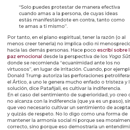
“Solo puedes protestar de manera efectiva
cuando amas a la persona, de cuyas ideas
estás manifestándote en contra, tanto como
te amas a ti mismo”.
Por tanto, en el plano espiritual, tener la razón (o al
menos creer tenerla) no implica odio ni menospreci
hacia las demás personas. Hace poco
escribí sobre 
paz emocional
desde la perspectiva de los
Yoga Sūt
donde se recomienda “ecuanimidad ante los no
virtuosos”, en lugar de irritación. Cuando, por ejempl
Donald Trump autoriza las perforaciones petrolífera
el Ártico, a uno le genera mucho enfado o tristeza y 
solución, dice Patañjali, es cultivar la indiferencia.
En el caso del sentimiento de superioridad, yo creo
no alcanza con la indiferencia (que ya es un paso), s
que veo necesario cultivar un sentimiento de acept
y quizás de respeto. No lo digo como una forma de
mantener la armonía social ni porque sea moralmen
correcto, sino porque eso demostraría un entendim