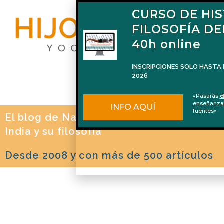
CURSO DE HIS
FILOSOFÍA DE
40h online
INSCRIPCIONES SOLO HASTA 
2026
«Pasarás
d
enseñanza
INFO AQUÍ
fuentes»
El blog de Naren Herrero sobre Yoga, la
India y su filosofía
Desde 2008 y con más de 500 artículos