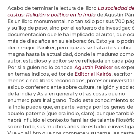
Acabo de terminar la lectura del libro
La sociedad d
castas: Religión y política en la India
de Agustín Páni
Es un libro monumental, no tan sólo por sus 700 pá
y su 1kg de peso, sino por el esfuerzo de investigaci
documentación que le ha implicado al autor, que o
más de diez años en su elaboración. Esto ya lo podr
decir mejor Pániker, pero quizás se trata de su obra
magna hasta la actualidad, donde la madurez como
autor, estudioso y editor se ve reflejada en cada pág
Por si alguien no lo conoce,
Agustín Pániker
es expe
en temas índicos, editor de
Editorial Kairós
, escritor
menos cinco libros reconocidos, profesor universitar
asiduo conferenciante sobre cultura, religión y soci
de la india y Asia en general y otras cosas que no
enumero para ir al grano. Todo este conocimiento s
la India puede que, en parte, venga por los genes de
abuelo paterno (que era indio, claro), aunque tambi
habrá influido el contexto familiar de talante filosófic
sobre todo, sus muchos años de estudio e investiga
Vuelvo al libro que nos compete y su tema: las casta