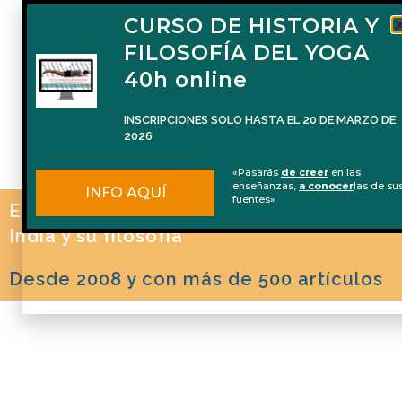
CURSO DE HISTORIA Y
FILOSOFÍA DEL YOGA
40h online
INSCRIPCIONES SOLO HASTA EL 20 DE MARZO DE
2026
«Pasarás
de creer
en las
enseñanzas,
a conocer
las de su
INFO AQUÍ
fuentes»
El blog de Naren Herrero sobre Yoga, la
India y su filosofía
Desde 2008 y con más de 500 artículos