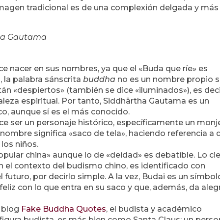
magen tradicional es de una complexión delgada y más
ha Gautama
e nacer en sus nombres, ya que el «Buda que ríe» es
d, la palabra sánscrita
buddha
no es un nombre propio s
tán «despiertos» (también se dice «iluminados»), es deci
leza espiritual. Por tanto, Siddhārtha Gautama es un
co, aunque sí es el más conocido.
ce ser un personaje histórico, específicamente un monj
o nombre significa «saco de tela», haciendo referencia a 
los niños.
pular china» aunque lo de «deidad» es debatible. Lo ci
en el contexto del budismo chino, es identificado con
 futuro, por decirlo simple. A la vez, Budai es un símbol
eliz con lo que entra en su saco y que, además, da alegr
 blog
Fake Buddha Quotes
, el budista y académico
figura budista, es más bien como Santa Claus: un perso