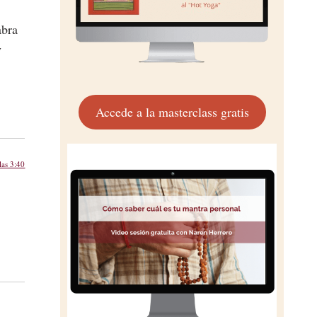
abra
y
Accede a la masterclass gratis
las 3:40