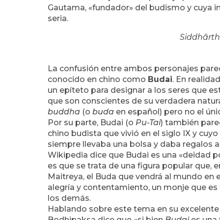
Gautama, «fundador» del budismo y cuya i
seria.
Siddhārt
La confusión entre ambos personajes parec
conocido en chino como
Budai
. En realida
un epíteto para designar a los seres que es
que son conscientes de su verdadera natura
buddha
(o
buda
en español) pero no el úni
Por su parte, Budai (o
Pu-Tai
) también pare
chino budista que vivió en el siglo IX y cuy
siempre llevaba una bolsa y daba regalos a 
Wikipedia dice que Budai es una «deidad po
es que se trata de una figura popular que, 
Maitreya, el Buda que vendrá al mundo en el
alegría y contentamiento, un monje que es f
los demás.
Hablando sobre este tema en su excelente
Bodhipaksa dice que «si bien
Budai
es una 