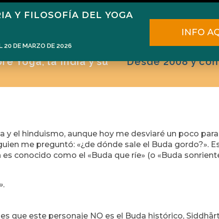
IA Y FILOSOFÍA DEL YOGA
ome
Narén Herrero
Blog
Cursos
E
INFO A
L 20 DE MARZO DE 2026
e Yoga, la India y su
Desde 2008 y con
dia y el hinduismo, aunque hoy me desviaré un poco para
lguien me preguntó: «¿de dónde sale el Buda gordo?». E
 es conocido como el «Buda que ríe» (o «Buda sonriente
».
es que este personaje NO es el Buda histórico, Siddhār