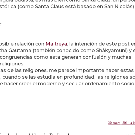
stórica (como Santa Claus está basado en San Nicolás)
s
osible relación con
Maitreya
, la intención de este post e
tha Gautama (también conocido como Shākyamuni) y e
ncongruencias como esta generan confusión y muchas
religiones.
ajas de las religiones, me parece importante hacer estas
 cuando se las estudia en profundidad, las religiones s
 hacer creer el moderno y secular ordenamiento socio
20 enero, 2014 a l
 el enlace al blog de Bodhipaksa: «es como poner una cita 