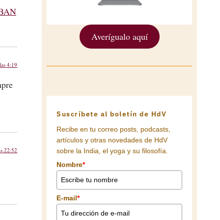
 BAN
Averígualo aquí
las 4:19
mpre
Suscríbete al boletín de HdV
Recibe en tu correo posts, podcasts,
artículos y otras novedades de HdV
as 22:52
sobre la India, el yoga y su filosofía.
Nombre
*
E-mail
*