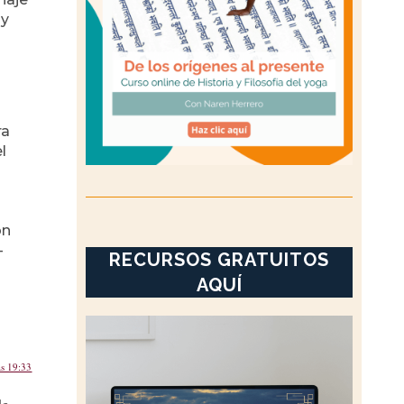
 y
ra
l
on
-
RECURSOS GRATUITOS
AQUÍ
as 19:33
de