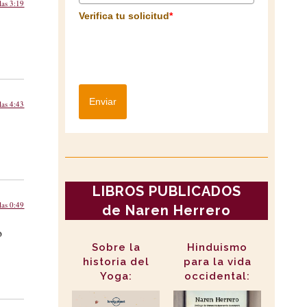
las 3:19
Verifica tu solicitud
*
Enviar
las 4:43
LIBROS PUBLICADOS
las 0:49
de Naren Herrero
o
Sobre la
Hinduismo
historia del
para la vida
Yoga:
occidental: