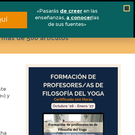
scuela online
Libros
Contacto
«Pasarás
de creer
en las
enseñanzas,
a conocer
las
QUÍ
de sus fuentes»
 más de 500 artículos
ste
») y
tha