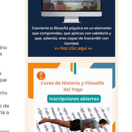
ino
r
e
que
erto
o de
ía a
naje