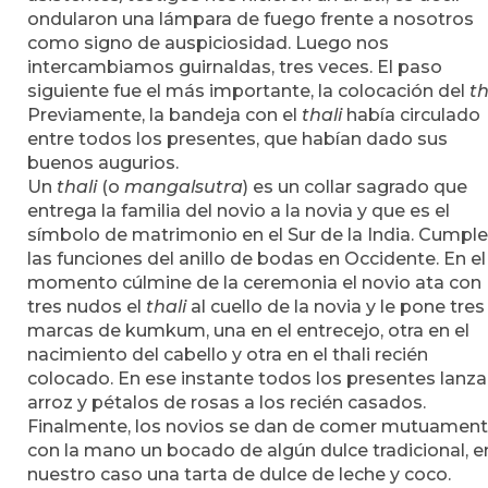
ondularon una lámpara de fuego frente a nosotros
como signo de auspiciosidad. Luego nos
intercambiamos guirnaldas, tres veces. El paso
siguiente fue el más importante, la colocación del
th
Previamente, la bandeja con el
thali
había circulado
entre todos los presentes, que habían dado sus
buenos augurios.
Un
thali
(o
mangalsutra
) es un collar sagrado que
entrega la familia del novio a la novia y que es el
símbolo de matrimonio en el Sur de la India. Cumple
las funciones del anillo de bodas en Occidente. En el
momento cúlmine de la ceremonia el novio ata con
tres nudos el
thali
al cuello de la novia y le pone tres
marcas de kumkum, una en el entrecejo, otra en el
nacimiento del cabello y otra en el thali recién
colocado. En ese instante todos los presentes lanz
arroz y pétalos de rosas a los recién casados.
Finalmente, los novios se dan de comer mutuamen
con la mano un bocado de algún dulce tradicional, e
nuestro caso una tarta de dulce de leche y coco.