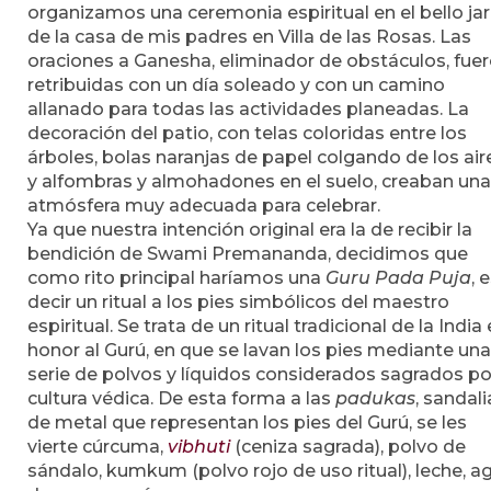
organizamos una ceremonia espiritual en el bello jar
de la casa de mis padres en Villa de las Rosas. Las
oraciones a Ganesha, eliminador de obstáculos, fue
retribuidas con un día soleado y con un camino
allanado para todas las actividades planeadas. La
decoración del patio, con telas coloridas entre los
árboles, bolas naranjas de papel colgando de los air
y alfombras y almohadones en el suelo, creaban una
atmósfera muy adecuada para celebrar.
Ya que nuestra intención original era la de recibir la
bendición de Swami Premananda, decidimos que
como rito principal haríamos una
Guru Pada Puja
, 
decir un ritual a los pies simbólicos del maestro
espiritual. Se trata de un ritual tradicional de la India
honor al Gurú, en que se lavan los pies mediante una
serie de polvos y líquidos considerados sagrados po
cultura védica. De esta forma a las
padukas
, sandali
de metal que representan los pies del Gurú, se les
vierte cúrcuma,
vibhuti
(ceniza sagrada), polvo de
sándalo, kumkum (polvo rojo de uso ritual), leche, a