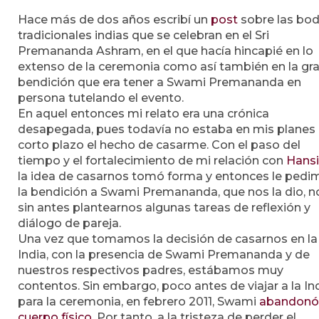
Hace más de dos años escribí un
post
sobre las bo
tradicionales indias que se celebran en el Sri
Premananda Ashram, en el que hacía hincapié en lo
extenso de la ceremonia como así también en la gr
bendición que era tener a Swami Premananda en
persona tutelando el evento.
En aquel entonces mi relato era una crónica
desapegada, pues todavía no estaba en mis planes
corto plazo el hecho de casarme. Con el paso del
tiempo y el fortalecimiento de mi relación con
Hans
la idea de casarnos tomó forma y entonces le pedi
la bendición a Swami Premananda, que nos la dio, n
sin antes plantearnos algunas tareas de reflexión y
diálogo de pareja.
Una vez que tomamos la decisión de casarnos en la
India, con la presencia de Swami Premananda y de
nuestros respectivos padres, estábamos muy
contentos. Sin embargo, poco antes de viajar a la In
para la ceremonia, en febrero 2011, Swami
abandonó
cuerpo físico
. Por tanto, a la tristeza de perder el