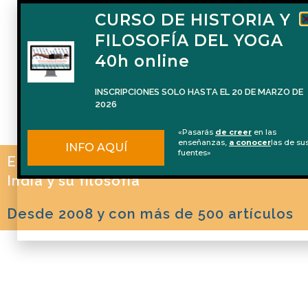
CURSO DE HISTORIA Y
FILOSOFÍA DEL YOGA
40h online
INSCRIPCIONES SOLO HASTA EL 20 DE MARZO DE
2026
«Pasarás
de creer
en las
enseñanzas,
a conocer
las de su
INFO AQUÍ
fuentes»
El blog de Naren Herrero sobre Yoga, la
India y su filosofía
Desde 2008 y con más de 500 artículos