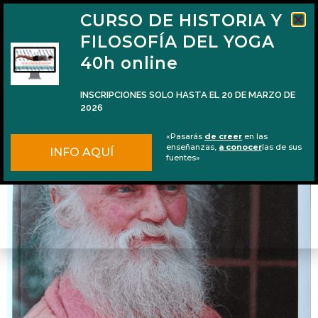
CURSO DE HISTORIA Y
FILOSOFÍA DEL YOGA
40h online
INSCRIPCIONES SOLO HASTA EL 20 DE MARZO DE
2026
Reseña del libro «Viaje transcendental» de
«Pasarás
de creer
en las
Swami Jñanananda Giri
enseñanzas,
a conocer
las de sus
INFO AQUÍ
fuentes»