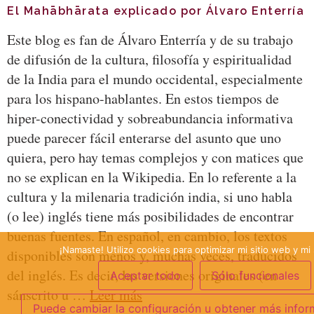
El Mahābhārata explicado por Álvaro Enterría
Este blog es fan de Álvaro Enterría y de su trabajo
de difusión de la cultura, filosofía y espiritualidad
de la India para el mundo occidental, especialmente
para los hispano-hablantes. En estos tiempos de
hiper-conectividad y sobreabundancia informativa
puede parecer fácil enterarse del asunto que uno
quiera, pero hay temas complejos y con matices que
no se explican en la Wikipedia. En lo referente a la
cultura y la milenaria tradición india, si uno habla
(o lee) inglés tiene más posibilidades de encontrar
buenas fuentes. En español, en cambio, los textos
¡Namaste! Utilizo cookies para optimizar mi sitio web y mi 
disponibles son menos y, muchas veces, traducidos
del inglés. Es decir, las versiones originales (en
Aceptar todo
Sólo funcionales
sánscrito u …
Leer más
Puede cambiar la configuración u obtener más infor